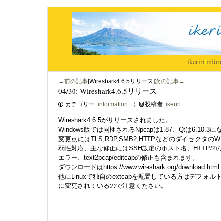
ikeriri
|
infor
←前の記事
[Wireshark4.6.5リリース]
次の記事→
04/30: Wireshark4.6.5リリース
カテゴリー:
information
投稿者:
ikeriri
Wireshark4.6.5がリリースされました。
Windows版では同梱されるNpcapは1.87、Qtは6.10.
変更点にはTLS,RDP,SMB2,HTTPなどのダイセクタ
弱性対応、主な修正にはSSH設定のホスト名、HTTP/2の
エラー、text2pcap/editcapの修正も含まれます。
ダウンロードはhttps://www.wireshark.org/download.html
他にLinuxで独自のextcapを配置している方はデフォルトパスが/usr
に変更されているので注意ください。