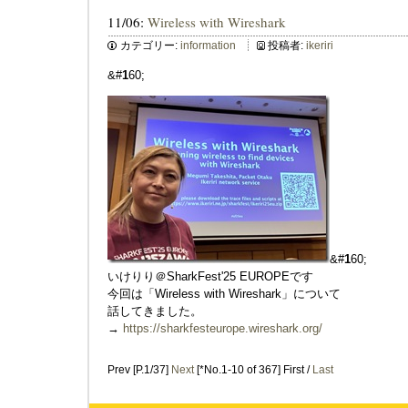
11/06:
Wireless with Wireshark
カテゴリー:
information
投稿者:
ikeriri
&#
1
60;
&#
1
60;
いけりり＠SharkFest'25 EUROPEです
今回は「Wireless with Wireshark」について
話してきました。
→
https://sharkfesteurope.wireshark.org/
Prev [P.1/37]
Next
[*No.1-10 of 367] First /
Last