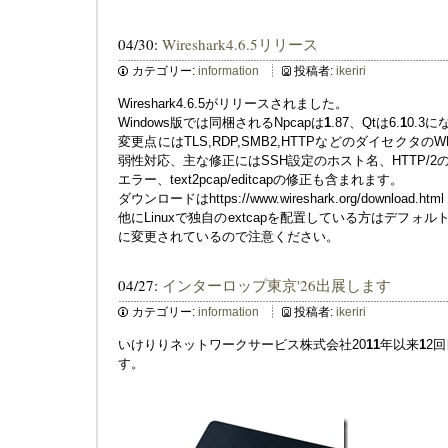
04/30:
Wireshark4.6.5リリース
カテゴリー:
information
投稿者:
ikeriri
Wireshark4.6.5がリリースされました。
Windows版では同梱されるNpcapは
1
.87、Qtは6.
1
0.3
変更点にはTLS,RDP,SMB2,HTTPなどのダイセクタ
弱性対応、主な修正にはSSH設定のホスト名、HTTP/2の
エラー、text2pcap/editcapの修正も含まれます。
ダウンロードはhttps://www.wireshark.org/download.html
他にLinuxで独自のextcapを配置している方はデフォルトパスが/usr
に変更されているので注意ください。
04/27:
インターロップ東京'26出展します
カテゴリー:
information
投稿者:
ikeriri
いけりりネットワークサービス株式会社20
1
1
年以来
1
2回
す。