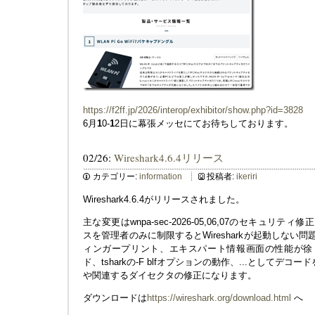
https://f2ff.jp/2026/interop/exhibitor/show.php?id=3828
6月
1
0-
1
2日に幕張メッセにてお待ちしております。
02/26:
Wireshark4.6.4リリース
カテゴリー:
information
投稿者:
ikeriri
Wireshark4.6.4がリリースされました。
主な変更はwnpa-sec-2026-05,06,07のセキュリテ
スを管理者のみに制限するとWiresharkが起動しない
ィンガープリント、エキスパート情報画面の性能が徐々
ド、tsharkの-F blfオプションの動作、...としてデ
や関連するダイセクタの修正になります。
ダウンロードは
https://wireshark.org/download.html
へ