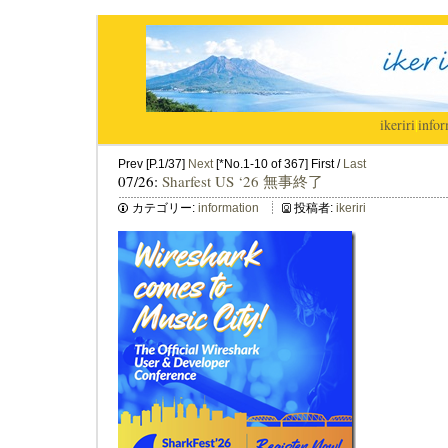
ikeriri
|
infor
Prev [P.1/37]
Next
[*No.1-10 of 367] First /
Last
07/26:
Sharfest US ‘26 無事終了
カテゴリー:
information
投稿者:
ikeriri