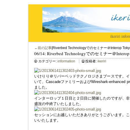
ikeriri
|
infor
←前の記事
[Riverbed Technologyでのセミナー＠Interop Tokyo
06/14: Riverbed Technologyでのセミナー＠Interop 
カテゴリー:
information
投稿者:
ikeriri
いけりり＠リバーベッドテクノロジさまブースです。イ
いて、CascadeファミリーおよびWireshark-enhance
ました。
インターロップ１日目と２日目に開催したのですが、非
盛況の中終了いたしました。
セッションにお越しいただきありがとうございます。こ
いいたします。