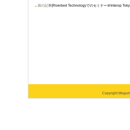
←前の記事
[Riverbed Technologyでのセミナー＠Interop Tokyo
Copyright Megumi