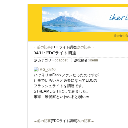
ikeriri
|
ak
←前の記事
[EDCライト調達]
次の記事→
04/11: EDCライト調達
カテゴリー:
gadget
投稿者:
ikeriri
いけりり＠Fenixファンだったのですが
仕事でいろいろと必要になってEDCの
フラッシュライトを調達です。
STREAMLIGHTにしてみました。
米軍、米警察といわれると弱いｗ
←前の記事
[EDCライト調達]
次の記事→