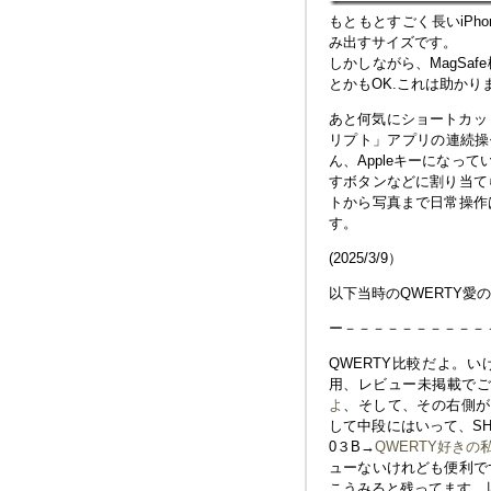
もともとすごく長いiPho
み出すサイズです。
しかしながら、MagSa
とかもOK.これは助かり
あと何気にショートカット
リプト」アプリの連続操
ん、Appleキーになっ
すボタンなどに割り当て
トから写真まで日常操作
す。
(2025/3/9）
以下当時のQWERTY愛
ー－－－－－－－－－－
QWERTY比較だよ。い
用、レビュー未掲載でごめ
よ
、そして、その右側がNo
して中段にはいって、SH
0３B→
QWERTY好きの私
ューないけれども便利で
こうみると残ってます。