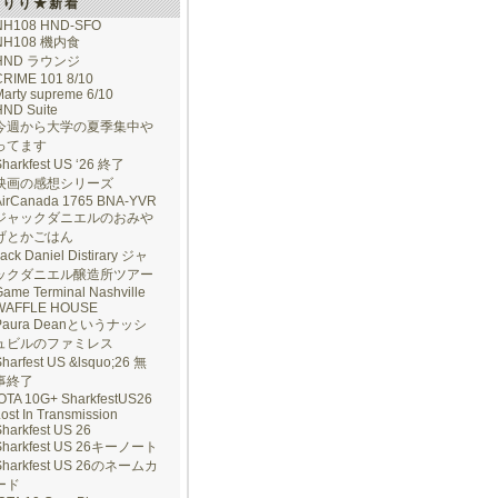
けりり★新着
NH108 HND-SFO
NH108 機内食
HND ラウンジ
CRIME 101 8/10
arty supreme 6/10
HND Suite
今週から大学の夏季集中や
ってます
Sharkfest US ‘26 終了
映画の感想シリーズ
AirCanada 1765 BNA-YVR
ジャックダニエルのおみや
げとかごはん
ack Daniel Distirary ジャ
ックダニエル醸造所ツアー
ame Terminal Nashville
WAFFLE HOUSE
Paura Deanというナッシ
ュビルのファミレス
harfest US &lsquo;26 無
事終了
IOTA 10G+ SharkfestUS26
ost In Transmission
harkfest US 26
Sharkfest US 26キーノート
Sharkfest US 26のネームカ
ード