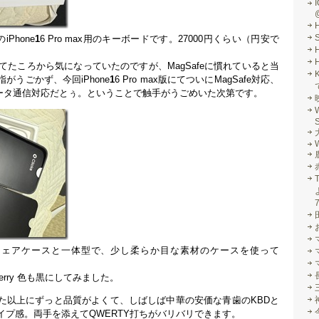
I
iPhone
1
6 Pro max用のキーボードです。27000円くらい（円安で
ってたころから気になっていたのですが、MagSafeに慣れていると当
指がうごかず、今回iPhone
1
6 Pro max版にてついにMagSafe対応、
データ通信対応だとぅ。ということで触手がうごめいた次第です。
S
W
ードウェアケースと一体型で、少し柔らか目な素材のケースを使って
erry 色も黒にしてみました。
た以上にずっと品質がよくて、しばしば中華の安価な青歯のKBDと
イプ感。両手を添えてQWERTY打ちがバリバリできます。