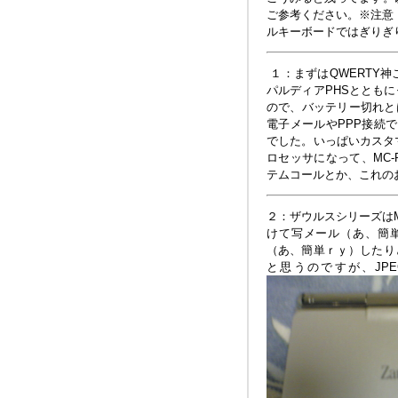
ご参考ください。※注意：
ルキーボードではぎりぎ
１：まずはQWERTY神
パルディアPHSととも
ので、バッテリー切れと
電子メールやPPP接続
でした。いっぱいカスタ
ロセッサになって、MC-R
テムコールとか、これの
２：ザウルスシリーズはMI
けて写メール（あ、簡
（あ、簡単ｒｙ）したり
と思うのですが、JP