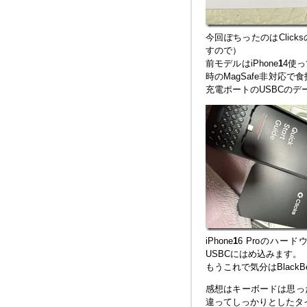
今回ぽちったのはClicksの
すので）
前モデルはiPhone
1
4使
時のMagSafe非対応で食
充電ポートのUSBCの
iPhone
1
6 Proのハ
USBCにはめ込みます。
もうこれで気分はBlackB
感想はキーボードは思っ
違ってしっかりとしたタ