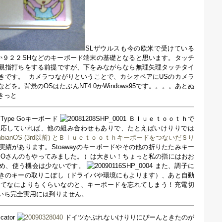
SLザウルスも今の欧米で受けている
-xxBとか９２２SHなどのキーボード端末の基礎となると思います。タッチ
親指打ちをする前提ですが、下をみながらなら無理矢理タッチタイ
きです。
カメラつながりということで、カシオペアにUSのカメラ
を。背景のOSはたぶんNT4.0かWindows95です。。。。あとぬ
きっと
ay Type Goキーボード
Ｂｌｕｅｔｏｏｔｈで
対応していれば、他の組み合わせもありで、たとえばいけりりでは
60 SymbianOS (3rd以前) とＢｌｕｅｔｏｏｔｈキーボードをつないだＳり
績があります。Stoawayのキーボードやその他の折りたたみキー
IOさんのもやってみました。）は大きい！ちょっと私の指にはおお
ため、使う機会は少ないです。
また、調子に
きのキーの取りこぼし（ドライバや環境にもよります）、あと自動
してなによりもくらいなのと、キーボードを忘れてしまう！充電切
いち完全実用には到りません。
cator
ドイツかぶれないけりりにぴーんときたのが