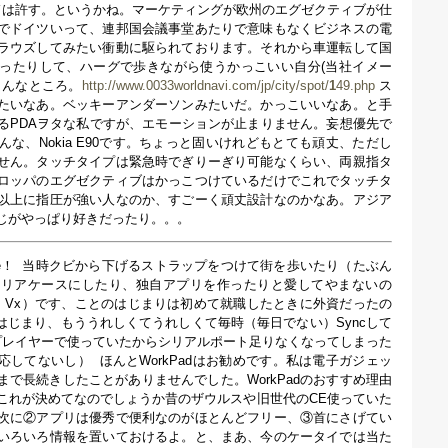
ンドは許す。というかね。マーケティングが欧州のエグゼクティブが仕
でドイツいって、連邦国会議事堂あたりで意味もなくビジネスの電
ラウズしてみたい衝動に駆られております。それから車運転して国
ったりして、ハーグで歩きながら使うかっこいい自分(当社イメー
こんなところ。
http://www.0033worldnavi.com/jp/city/spot/
1
49.php
ス
たいなあ。ベッキーアンダーソンみたいだ。かっこいいなあ。と手
るPDAヲタな私ですが、エモーションが止まりません。妄想優先で
な、Nokia E90です。ちょっと固いけれどもとても頑丈、ただし
せん。タッチタイプは緊急時でぎりーぎり可能なくらい、両親指タ
ロッパのエグゼクティブはかっこつけているだけでこれでタッチタ
以上に指圧が強い人なのか、すごーく頑丈設計なのかなあ。アジア
じがやっぱり好きだったり。。。
e！
当時クビから下げるストラップをつけて街を歩いたり（たぶん
クリアケースにしたり、独自アプリを作ったりと愛してやまないの
m Vx）です、ことのはじまりは初めて就職したときに外資だったの
たのがはじまり、もううれしくてうれしくて毎時（毎日でない）Syncして
3プレイヤーで使っていたからシリアルポート足りなくなってしまった
対応してないし）
ほんとWorkPadはお勧めです。私は電子ガジェッ
で長続きしたことがありませんでした。WorkPadのおすすめ理由
これが決めてなのでしょうか昔のザウルスや旧世代のCE使っていた
次に②アプリは優秀で便利なのがほとんどフリー、③首にさげてい
いろいろ情報を置いておけるよ。と、まあ、今のケータイでは当た