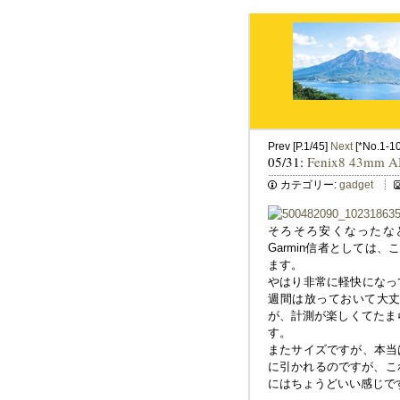
Prev [P.1/45]
Next
[*No.1-10 
05/31:
Fenix8 43mm 
カテゴリー:
gadget
そろそろ安くなったなとい
Garmin信者としては、これ
ます。
やはり非常に軽快になっ
週間は放っておいて大
が、計測が楽しくてたまら
す。
またサイズですが、本当は
に引かれるのですが、こ
にはちょうどいい感じで