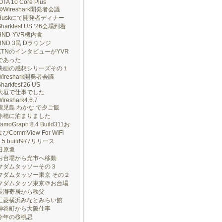
OTA 10 Core Plus
@Wireshark開発者会議
Huskにて開発者ディナー
Sharkfest US ‘26会場到着
HND-YVR機内食
HND 3民 Dラウンジ
KTNのインタビューがYVR
であった
映画の感想シリーズその１
Wireshark開発者会議
harkfest'26 US
大垣で仕事でした
ireshark4.6.7
鹿児島 わかな で夕ご飯
赤穂に泊まりました
TamoGraph 8.4 Build311お
よびCommView For WiFi
7.5 build977リリース
田原坂
お台場から光市へ移動
マダムタッソーその３
マダムタッソー東京 その２
マダムタッソ東京＠お台場
長瀞寄居から秩父
三菱横浜みなとみらい館
神谷町から大阪仕事
今年の桜桃忌