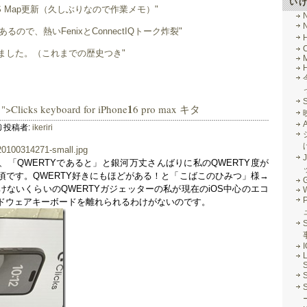
い
0のOBS Map更新（久しぶりなので作業メモ）"
るので、熱いFenixとConnectIQトーク炸裂"
が到着しました。（これまでの歴史つき"
M
1
>Clicks keyboard for iPhone
6 pro max キタ
投稿者:
ikeriri
J
「QWERTYであると」と銀河万丈さんばりに私のQWERTY度が
頃です。QWERTY好きにもほどがある！と「こばこのひみつ」様→
G
けないくらいのQWERTYガジェッターの私が現在のiOS中心のエコ
ドウェアキーボードを離れられるわけがないのです。
S
L
S