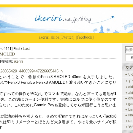
ikeriri
|
akiba
[Twitter]
[facebook]
of 441] First /
Last
AMOLED
投稿者:
ikeriri
カテ
い
うことで、念願のFenix8 AMOLED 43mmを入手しました。
す
でFenix3 Fenix5S Fenix8 AMOLEDと渡り歩いてきたことになり
ak
ak
てすべての操作がPCなしでスマホで完結。なんと言っても電池が
1
di
丈夫。この辺はガーミン便利です。実際はゴルフに使う位なのです
ga
ない。このためにGarmin Payも登録してから米国行こうと思いま
Li
No
電池の持ちを考えると、せめて47mmできればかっこいいTactix8
ra
れは5
1
ミリメーターとほとんど大き過ぎて。やはり最小サイズが私
過
す