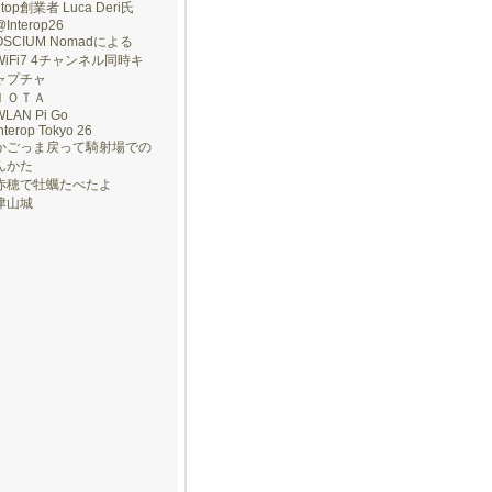
ntop創業者 Luca Deri氏
@Interop26
OSCIUM Nomadによる
WiFi7 4チャンネル同時キ
ャプチャ
ＩＯＴＡ
WLAN Pi Go
nterop Tokyo 26
かごっま戻って騎射場での
んかた
赤穂で牡蠣たべたよ
津山城