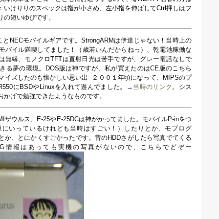
いけりりのスペックは指が小さめ、左小指を伸ばしてCtrl押しはフ
りの短いゆびです。
ことNECモバイルギアです。StrongARMは伊達じゃない！当時上の
にモバイル満喫してました！（歳若いんだからねっ）、乾電池稼働な
は無縁、モノクロTFTは直射日光は苦手ですが、グレー電話なしで
できる夢の環境。DOS版は神ですが、私が買えたのはCE版のこちら
マイズしたのも懐かしい思い出
２００１年頃になって、MIPSのプ
550にBSDやLinuxを入れて遊んでました。→
当時のリンク
。シス
おかげで勉強できたようなものです。
ザウルス、E-25やE-25DCは神がかってました。モバイルP-inをつ
単にいっているけれども当時はすごい！）したりとか、モブログ
とか、とにかくすごかったです。昔のHDDさがしたら写真でてくる
EG情報はあっても実機の写真がないので、こちらでどぞー