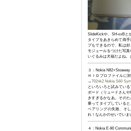
SlideKickや、SH
タイプをあきらめて両手
プもできるので、私は好
モジュールをつけた写真など
いぐるみは犬福だよね。
３：Nokia N82+Stoaw
ＨＩＤプロファイルに
→
702nk2 Nokia S
といろいろと試みている実
ボード（リュードさんや
きすぎるかなあ。その
乗ってタイプしていると
ペアリングの失敗、そ
れ！なんかのせいでいま
４：Nokia E-90 Communi