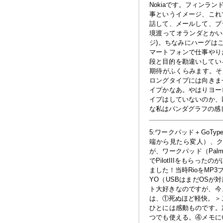
Nokiaです。フィンラ
事というイメージ、これ
話して、メールして、ブ
境渡ってオランダとかい
ジ)。ちなみにハーグは
マートフォンで仕事やり
段と目的を勘違いしてい
期待がふくらみます。そん
ロングタイプには向きま
イプかなあ。やはりヨー
イプはしていないのか、
な私はパンダグラフの感
5:ワークパッド＋GoTyp
端から見たら変人）、
が、ワークパッド（Pal
でPilotIIIをもらっ
ました！当時RioをMP
YO（USBはまだOSが
ト大好きなのですが、今ま
は、①死ぬほど軽快。＞
ひとには感動ものです。
つでも使える。④メモに