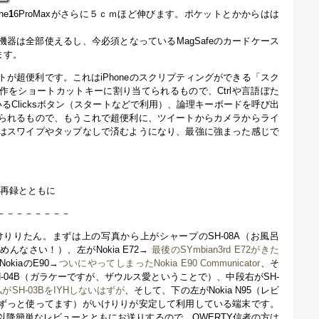
ne
1
6ProMaxがさらに５ｃｍほど伸びます。ポケットとかからはは
fe機器は全部使えるし、今必須となっているMagSafeのカードケース
ます。
が超便利です。これはiPhoneのスクリプティングができる「スク
作をショートカットキーに割り当てられるもので、Ctrlや言語ぼた
ているClicksボタン（スタートなどで利用）、論理キーボードを呼び出
られるもので、もうこれで超便利に、ツイートからカメラからライ
はスワイプやタップなしで済むようになり、最強に強まった感じで
の再録とともに
－－－－－－－－
けりりたん。まずは上の写真から上がシャープのSH-08A（お風呂
んなさい！）、左がNokia E72→
最後のSYmbian3rd E72がきた
kiaのE90→
ついにやってしまったNokia E90 Communicator
、そ
-04B（ガラケーですが、ザウルス愛ということで）、中段右がSH-
がSH-03BをIYHしないはずが
、そして、下の左がNokia N95（レビ
ずっと使ってます）がいけりりが安定して利用している端末です。
以降簡単なレビューとともにお送りするので、QWERTY信者の方は