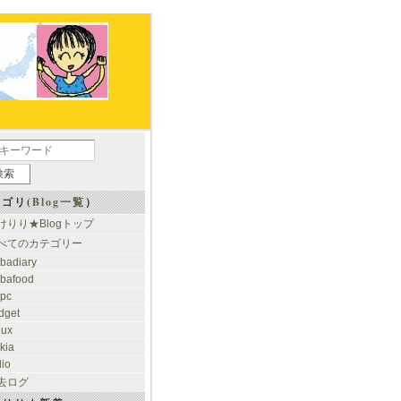
ゴリ(
Blog一覧
）
けりり★Blogトップ
べてのカテゴリー
ibadiary
ibafood
ypc
dget
nux
kia
dio
去ログ