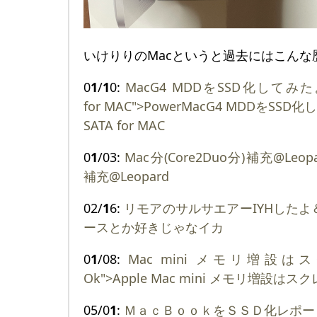
いけりりのMacというと過去にはこんな
0
1
/
1
0:
MacG4 MDDをSSD化してみたよ＠M
for MAC">PowerMacG4 MDDをSSD化
SATA for MAC
0
1
/03:
Mac分(Core2Duo分)補充@Leopa
補充@Leopard
02/
1
6:
リモアのサルサエアーIYHした
ースとか好きじゃなイカ
0
1
/08:
Mac mini メモリ増
Ok">Apple Mac mini メモリ増設
05/0
1
:
ＭａｃＢｏｏｋをＳＳＤ化レポー