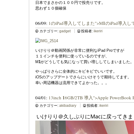
日本でまさかの１００円で投売りです。
思わず１０個確保
1
06/09:
1のiPad導入してしまた">M
のiPad導入
カテゴリー:
gadget
投稿者:
ikeriri
いけりり＠動画関係が非常に便利なiPad Proですが
１１インチを便利に使っているのですが、
M
1
がどうしても気になって買い増ししてしまいました。
やっぱりさらに全体的にキビキビでいいです。
iOSのアップデートでさらにいけそうで期待してます。
幸い周辺機器は流用できてよかった。。。
1
04/01:
13inch
6GB/2TB 導入">Apple PowerBook 
カテゴリー:
akibadiary
投稿者:
ikeriri
いけりり＠久しぶりにMacに戻ってきま