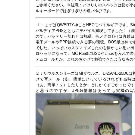
ご参考ください。※注意：いけりりのスペックは指が小さ
ルキーボードではぎりぎりの短いゆびです。
１：まずはQWERTY神ことNECモバイルギアです。St
パルディアPHSとともにモバイル満喫してました！（
ので、バッテリー切れとは無縁、モノクロTFTは直射
電子メールやPPP接続できる夢の環境。DOS版は神で
でした。いっぱいカスタマイズしたのも懐かしい思い
ロセッサになって、MC-R550にBSDやLinuxを入れ
テムコールとか、これのおかげで勉強できたようなもの
２：ザウルスシリーズはMIザウルス、E-25やE-25DC
けて写メール（あ、簡単にいっているけれども当時
（あ、簡単ｒｙ）したりとか、とにかくすごかったです
と思うのですが、JPEG情報はあっても実機の