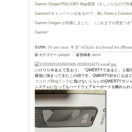
Garmin Oregon750のOBS Map更新（久しぶりなので
Garminのキャンペーンがあるので、熱いFenixとConnec
Garmin Oregon が到着しました。（これまでの歴史つき
Garmin"
03/09:
16 pro max キタ">Clicks keyboard for iPhon
カテゴリー:
gadget
投稿者:
ikeriri
いけりり＠あえて言おう、「QWERTYであると」と銀
最強に強まってきたこの頃です。QWERTY好きにもほ
ココログBlogリンク
に負けないくらいのQWERTYガジ
システムになってもハードウェアキーボードを離れられ