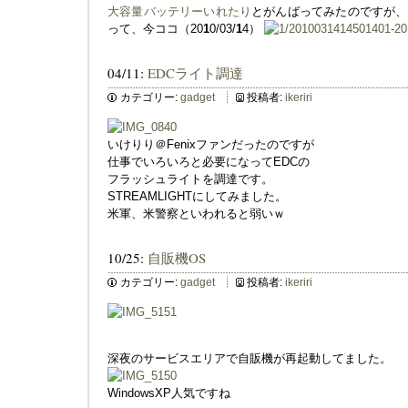
大容量バッテリーいれたり
とがんばってみたのですが、
って、今ココ（20
1
0/03/
1
4）
04/11:
EDCライト調達
カテゴリー:
gadget
投稿者:
ikeriri
いけりり＠Fenixファンだったのですが
仕事でいろいろと必要になってEDCの
フラッシュライトを調達です。
STREAMLIGHTにしてみました。
米軍、米警察といわれると弱いｗ
10/25:
自販機OS
カテゴリー:
gadget
投稿者:
ikeriri
深夜のサービスエリアで自販機が再起動してました。
WindowsXP人気ですね