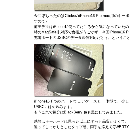
今回ぽちったのはClicksのiPhone
1
6 Pro max用のキ
すので）
前モデルはiPhone
1
4使ってたころから気になっていたので
時のMagSafe非対応で食指がうごかず、今回iPhone
1
6 
充電ポートのUSBCのデータ通信対応だとぅ。というこ
iPhone
1
6 Proのハードウェアケースと一体型で、
USBCにはめ込みます。
もうこれで気分はBlackBerry 色も黒にしてみました。
感想はキーボードは思った以上にずっと品質がよくて、
違ってしっかりとしたタイプ感。両手を添えてQWERT