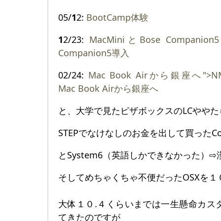
05/
1
2:
BootCamp体験
1
2/23:
MacMiniとBose Companio
Companion5導入
02/24:
Mac Book Airから銀座へ">NM70
Mac Book Airから銀座へ
と、大学で見たピザボックスのLCややた
STEPでなけなしのお金を出して買ったColor 
とSystem6（英語しかできなかった）⇨漢
そしてめちゃくちゃ不便だったOSXを１
大体１０.４くらいまでは一生懸命カス
てきたのですが