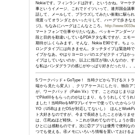
Nokiaです。フィンランドは許す。というかね。マー
事というイメージ、これでドイツいって、連邦国会議事
話して、メールして、ブラウズしてみたい衝動に駆られ
境渡ってオランダとかいったりして、ハーグで歩きなが
ジ)。ちなみにハーグはこんなところ。
http://www.0033wo
マートフォンで仕事やりたいなあ。ベッキーアンダーソ
段と目的を勘違いしているPDAヲタな私ですが、エモ
期待がふくらみます。そんな、Nokia E90です。ち
ロングタイプには向きません。タッチタイプは緊急時で
イプかなあ。やはりヨーロッパのエグゼクティブはかっ
イプはしていないのか、以上に指圧が強い人なのか、す
な私はパンダグラフの感じがやっぱり好きだったり。。
5:ワークパッド＋GoType！
当時クビから下げるストラ
端から見たら変人）、クリアケースにしたり、独自ア
が、ワークパッド（Palm Vx）です、ことのはじま
でPilotIIIをもらったのがはじまり、もううれしくてう
ました！当時RioをMP3プレイヤーで使っていたから
YO（USBはまだOSが対応してないし）
ほんとWork
ト大好きなのですが、今まで長続きしたことがありません
は、①死ぬほど軽快。＞これが決めてなのでしょうか昔
ひとには感動ものです。次に②アプリは優秀で便利なの
つでも使える。④メモにいろいろ情報を置いておけるよ