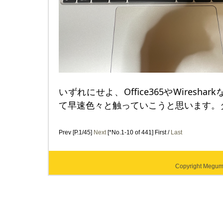
いずれにせよ、Office365やWiresh
て早速色々と触っていこうと思います。
Prev [P.1/45]
Next
[*No.1-10 of 441] First /
Last
Copyright Megumi