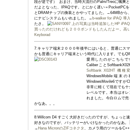
段が逆です）
おまけ、当時大流行のPalm/Treoに颯爽
だよとなった、IPAQです。とにかく遅い＝PocketP
とDRAMチップの換装とかやってました。→64MBか
にナビシステムもいれました。→
b-walker for iPAQ
たさ。
上の写真は当時追加したHP iPAQ T
買ったのだけれども２００ポンドもしたんだよー。高
Keyborad
7:キャリア端末２０００年後半にはいると、普通にス
かも普通にキャリア端末という時代に入ります。でもQW
愛用したのがこちらで
CaliberことSoftbank
Softbank X02HT 機
WindowsMobil
WindowsMovile6で
非常に軽くて現在でも十
レベルです。本当はオレ
れました。今白ロムで売
かなあ。。。
8:Willcom D4 すごく大好きだったのですが、ちょ
好きなのですが、バッテリーがいけなかったのかなあ。
→
Hana MicronのZIFコネクタ
、カメラ用のツールをC+