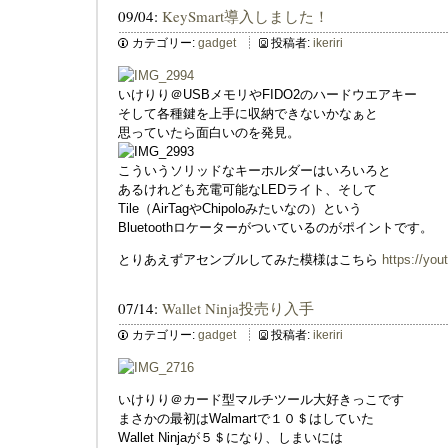
09/04:
KeySmart導入しました！
カテゴリー:
gadget
投稿者:
ikeriri
いけりり＠USBメモリやFIDO2のハードウエアキー
そして各種鍵を上手に収納できないかなぁと
思っていたら面白いのを発見。
こういうソリッドなキーホルダーはいろいろと
あるけれども充電可能なLEDライト、そして
Tile（AirTagやChipoloみたいなの）という
Bluetoothロケーターがついているのがポイントです。
とりあえずアセンブルしてみた模様はこちら
https://you
07/14:
Wallet Ninja投売り入手
カテゴリー:
gadget
投稿者:
ikeriri
いけりり＠カード型マルチツール大好きっこです
まさかの最初はWalmartで１０＄はしていた
Wallet Ninjaが５＄になり、しまいには