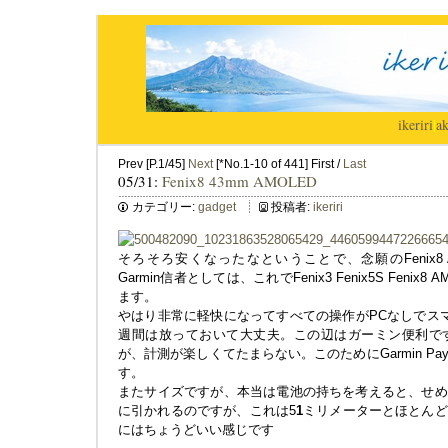
ikeriri
|
ak
Prev [P.1/45]
Next
[*No.1-10 of 441] First /
Last
05/31:
Fenix8 43mm AMOLED
カテゴリー:
gadget
投稿者:
ikeriri
そろそろ安くなったなということで、念願のFenix8 A
Garmin信者としては、これでFenix3 Fenix5S Fen
ます。
やはり非常に軽快になってすべての操作がPCなしでス
週間は放っておいて大丈夫。この辺はガーミン便利で
が、計測が楽しくてたまらない。このためにGarmin P
す。
またサイズですが、本当は電池の持ちを考えると、せめて47
に引かれるのですが、これは5
1
ミリメーターとほとんど
にはちょうどいい感じです