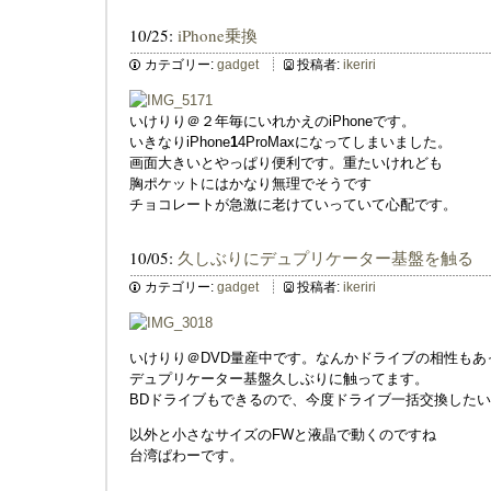
10/25:
iPhone乗換
カテゴリー:
gadget
投稿者:
ikeriri
いけりり＠２年毎にいれかえのiPhoneです。
いきなりiPhone
1
4ProMaxになってしまいました。
画面大きいとやっぱり便利です。重たいけれども
胸ポケットにはかなり無理でそうです
チョコレートが急激に老けていっていて心配です。
10/05:
久しぶりにデュプリケーター基盤を触る
カテゴリー:
gadget
投稿者:
ikeriri
いけりり＠DVD量産中です。なんかドライブの相性もあ
デュプリケーター基盤久しぶりに触ってます。
BDドライブもできるので、今度ドライブ一括交換した
以外と小さなサイズのFWと液晶で動くのですね
台湾ぱわーです。