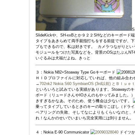
SlideKickや、SH-xxBとか９２２SHなどのキー
タイプをあきらめて両手親指打ちをする前提ですが、下
プもできるので、私は好きです。
カメラつながりとい
モジュールをつけた写真などを。背景のOSはたぶんNT4.0
いぐるみは犬福だよね。きっと
３：Nokia N82+Stoaway Type Goキーボード
ＨＩＤプロファイルに対応していれば、他の組み合わ
→
702nk2 Nokia S60 SymbianOS (3rd以前)
といろいろと試みている実績があります。Stoaway
ボード（リュードさんやIOさんのもやってみました。
きすぎるかなあ。そのため、使う機会は少ないです。
乗ってタイプしているときのキーの取りこぼし（ドライ
ペアリングの失敗、そしてなによりもくらいなのと、
れ！なんかのせいでいまいち完全実用には到りません。
４：Nokia E-90 Communicator
ドイツか