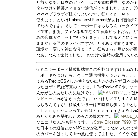
り前かなあ。日本のガラケーはアル意味世界一なのかも。当時
タをつけて携帯とＰＨＳで通信ができました。また、①
ＷＷＷブラウザが軽くてよいです。②ＰａｐｉＭａｉｌ
使えます。というPalmscape&Papimailがあれば
てたのですよ。そしてキーボードはもちろんゴータイプ
ドです。まあ、ファンネルでなくて有線ビットだね。ガン
みの合体ガジェットでいつもＳｙｎｃしてるとこにくっ
ままだと英語のドライバですが、とりあえず動きます。日本語
環境が一変して神になりました。②ちょっと重いのが難
なあ。なんて世代でした。
おまけで当時の愛用していた
6:ミニキーボード搭載型端末この分野はまずはTreoなし
ーボードをつけたら、そして通信機能がついたら。。。
であるTreoはGSMしか使えないにもかかわらず日本
ったはず！私は写真のように、HPのPocketPCや、ソニ
んかがこのあたりの先駆けです。
まずは
レビュー
これがよかったです。やっぱりメモリ１２８ＭＢとか高速
もちろんですが、指紋センサーは常時持ち歩くものとし
ｃｈａｎｇｅがはいってからはＥｘｃｈａｎｇｅ Activ
ありがたみを堪能したのもこの端末です。
ソニエリなんかも好きです。→
Sony Ericsson P990
だ日本での通信とかMMSとかが確率してなかったので
のカバーをはずしてTreo風に使ってました。ドイツで