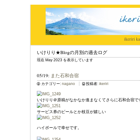
ikeriri
|
ka
いけりり★Blogの月別の過去ログ
現在 May 2023 を表示しています
05/19:
また石和合宿
カテゴリー:
nagano
投稿者:
ikeriri
いけりり＠原稿がなかなか進まなくてさらに石和合宿で
サービス券のビールとか枝豆が嬉しい
ハイボールで幸せです。