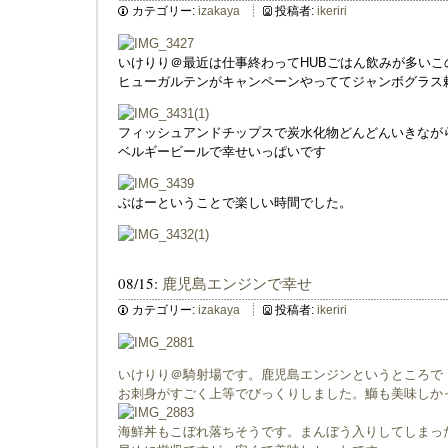
カテゴリー:
izakaya
投稿者:
ikeriri
いけりり＠最近は仕事終わってHUBごはん飲みが多いこ
ヒューガルテンがキャンペーンやっててジャンボグラス
フィッシュアンドチップスで炭水化物どんどんいきなが
ベルギービールで幸せいっぱいです
ぶはーということで楽しい時間でした。
08/15:
鹿児島エンジンで幸せ
カテゴリー:
izakaya
投稿者:
ikeriri
いけりり＠騎射場です。鹿児島エンジンというところで
お刺身がすごく上等でびっくりしました。鰤も美味しか
海鮮丼もこぼれ落ちそうです。まんぼう入りしてしまった