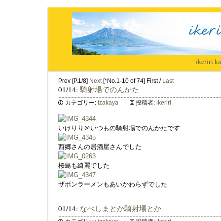
ikeriri
|
ka
Prev [P.1/8]
Next
[*No.1-10 of 74] First /
Last
01/14:
騎射場でのんかた
カテゴリー:
izakaya
投稿者:
ikeriri
いけりり＠いつもの騎射場でのんかたです
西郷さんの居酒屋さんでした
桜島も綺麗でした
ザボンラーメンもあいかわらずでした
01/14:
なべしまとか騎射場とか