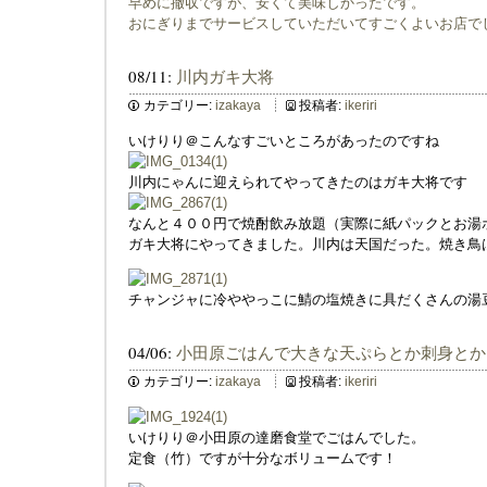
早めに撤収ですが、安くて美味しかったです。
おにぎりまでサービスしていただいてすごくよいお店で
08/11:
川内ガキ大将
カテゴリー:
izakaya
投稿者:
ikeriri
いけりり＠こんなすごいところがあったのですね
川内にゃんに迎えられてやってきたのはガキ大将です
なんと４００円で焼酎飲み放題（実際に紙パックとお湯
ガキ大将にやってきました。川内は天国だった。焼き鳥
チャンジャに冷ややっこに鯖の塩焼きに具だくさんの湯
04/06:
小田原ごはんで大きな天ぷらとか刺身とか
カテゴリー:
izakaya
投稿者:
ikeriri
いけりり＠小田原の達磨食堂でごはんでした。
定食（竹）ですが十分なボリュームです！