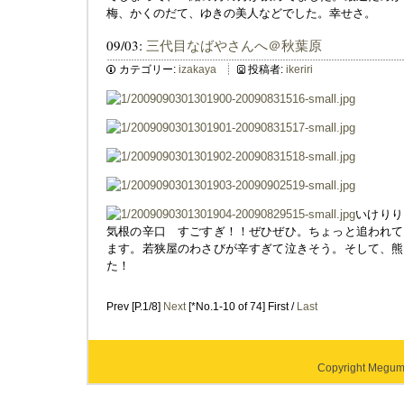
梅、かくのだて、ゆきの美人などでした。幸せさ。
09/03:
三代目なばやさんへ＠秋葉原
カテゴリー:
izakaya
投稿者:
ikeriri
いけり
気根の辛口 すごすぎ！！ぜひぜひ。ちょっと追われて
ます。若狭屋のわさびが辛すぎて泣きそう。そして、熊
た！
Prev [P.1/8]
Next
[*No.1-10 of 74] First /
Last
Copyright Megumi