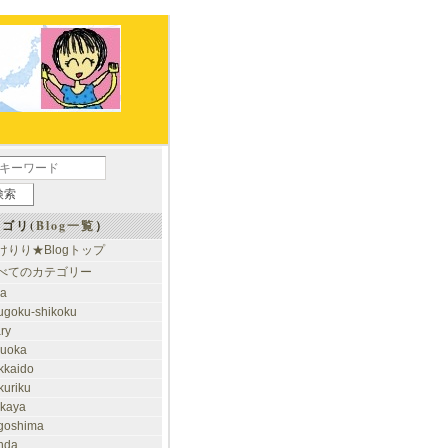
ゴリ(
Blog一覧
）
けりり★Blogトップ
べてのカテゴリー
ia
ugoku-shikoku
ary
kuoka
kkaido
kuriku
akaya
goshima
nda