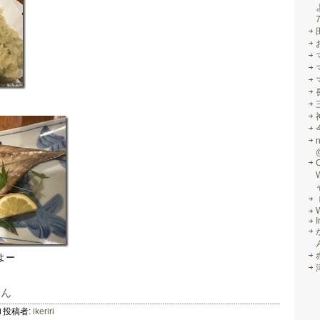
I
よー
はん
投稿者:
ikeriri