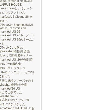
ame Terminal Nashville
WAFFLE HOUSE
Paura Deanというナッシ
ュビルのファミレス
harfest US &lsquo;26 無
事終了
IOTA 10G+ SharkfestUS26
ost In Transmission
harkfest US 26
Sharkfest US 26キーノート
Sharkfest US 26のネームカ
ード
OTA 10 Core Plus
@Wireshark開発者会議
Huskにて開発者ディナー
Sharkfest US ‘26会場到着
HND-YVR機内食
HND 3民 Dラウンジ
KTNのインタビューがYVR
であった
映画の感想シリーズその１
Wireshark開発者会議
harkfest'26 US
大垣で仕事でした
ireshark4.6.7
鹿児島 わかな で夕ご飯
赤穂に泊まりました
TamoGraph 8.4 Build311お