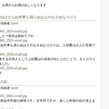
。お昼からお酒がほしくなります
さねばならぬ何事も成らぬは人のなさぬなりけり
投稿者:
ikeriri
したー米沢は初めてです。
らぬ何事も成らぬは人のなさぬなりけりは、上杉鷹山さんの言葉で
尊敬する日本人として上杉鷹山の名前が出たとのことで、キャロライ
ました。
す
跡の松
投稿者:
ikeriri
の気仙中学校の跡地です。五年目ですが、遠くに奇跡の松が見えま