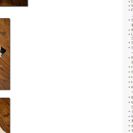
G
S
L
S
I
S
W