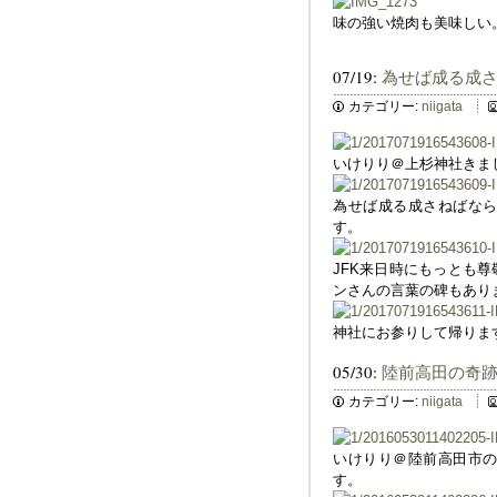
味の強い焼肉も美味しい
07/19:
為せば成る成
カテゴリー:
niigata
いけりり＠上杉神社きま
為せば成る成さねばな
す。
JFK来日時にもっとも
ンさんの言葉の碑もあり
神社にお参りして帰りま
05/30:
陸前高田の奇
カテゴリー:
niigata
いけりり＠陸前高田市
す。