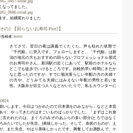
くなってました。
ます。結構変わりました
 その2 【回らないお寿司 Part2】
投稿者:
ikeriri
さてさて、翌日の夜は講義でくたくた。声も枯れた状態で
「千代鮨」に突入です。フォローしますと、「千代鮨」は新
潟の地元の方もおすすめの回らないプロフェッショナル形式
のお寿司やさん。新潟駅の近くにあって、駅前のホテルなら
どこでも徒歩でいけるところです。比較的早い時間にきたか
なと思ったのですが、すでに観光客らしい年配の方の夫婦？
の方や、どうみても夫婦にはみえない年配の男性と若い女
性。大阪弁が目立つ人々などがいたりで、私もカウンターに
願いします。今日はつかれたので日本酒をのみながら」などと本音
あり、やってきたのはすごいものばっかりでした。「まずはこれ食
んに言われたのは、まぐろのみぞのあぶらの多い部分(とろではなく
ころみたいでしたが失念。)美味しかった。そして、糸状のものが、え
が、また失念。やはり美味しかったです。興奮してお酒飲んで、ケ