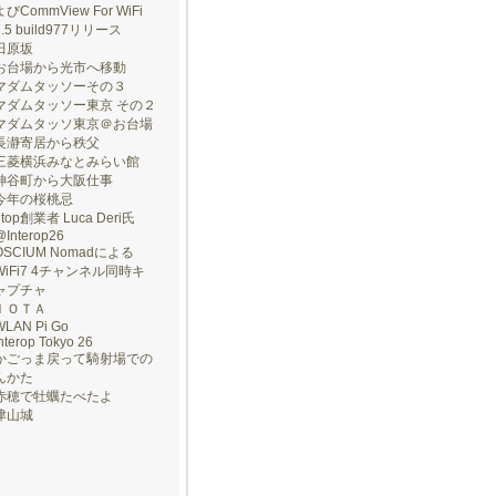
よびCommView For WiFi
7.5 build977リリース
田原坂
お台場から光市へ移動
マダムタッソーその３
マダムタッソー東京 その２
マダムタッソ東京＠お台場
長瀞寄居から秩父
三菱横浜みなとみらい館
神谷町から大阪仕事
今年の桜桃忌
ntop創業者 Luca Deri氏
@Interop26
OSCIUM Nomadによる
WiFi7 4チャンネル同時キ
ャプチャ
ＩＯＴＡ
WLAN Pi Go
nterop Tokyo 26
かごっま戻って騎射場での
んかた
赤穂で牡蠣たべたよ
津山城