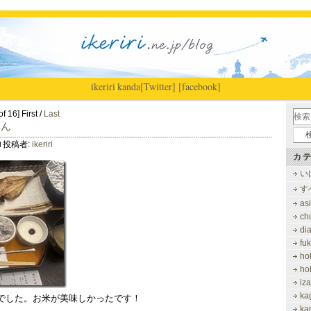
ikeriri
|
kanda
[Twitter]
[facebook]
f 16] First /
Last
はん
投稿者:
ikeriri
カテ
い
す
as
ch
di
fu
ho
ho
iz
ka
でした。お米が美味しかったです！
ka