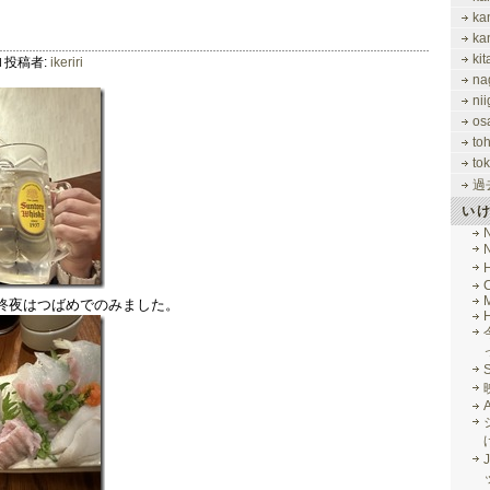
ka
ka
ki
投稿者:
ikeriri
na
nii
os
to
tok
過
い
M
終夜はつばめでのみました。
J