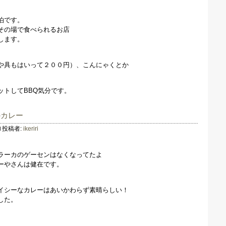
泊です。
その場で食べられるお店
します。
や具もはいって２００円）、こんにゃくとか
ットしてBBQ気分です。
のカレー
投稿者:
ikeriri
ラーカのゲーセンはなくなってたよ
ーやさんは健在です。
イシーなカレーはあいかわらず素晴らしい！
した。