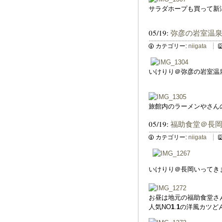
サラダホープも買って新
05/19:
弥彦の岩室温
カテゴリー:
niigata
いけりり＠弥彦の岩室温
旅館内のラーメンやさん
05/19:
福助食堂＠長
カテゴリー:
niigata
いけりり＠長岡いってき
お昼は地元の福助食堂さ
人気NO
1
.
1
の洋風カツど