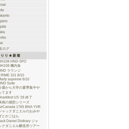
nsai
nto
takanto
gano
gata
aka
hoku
ai
去ログ
けりり★新着
NH108 HND-SFO
NH108 機内食
HND ラウンジ
CRIME 101 8/10
arty supreme 6/10
HND Suite
今週から大学の夏季集中や
ってます
Sharkfest US ‘26 終了
映画の感想シリーズ
AirCanada 1765 BNA-YVR
ジャックダニエルのおみや
げとかごはん
ack Daniel Distirary ジャ
ックダニエル醸造所ツアー