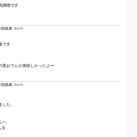
潟満喫です
泉
投稿者:
ikeriri
泉です
の黒おでんが美味しかったよー
岡
投稿者:
ikeriri
ました。
んへ
んを