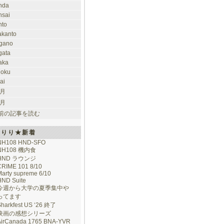
nda
nsai
nto
takanto
gano
gata
aka
hoku
ai
 月
 月
前の記事を読む
けりり★新着
NH108 HND-SFO
NH108 機内食
HND ラウンジ
CRIME 101 8/10
arty supreme 6/10
HND Suite
今週から大学の夏季集中や
ってます
Sharkfest US ‘26 終了
映画の感想シリーズ
AirCanada 1765 BNA-YVR