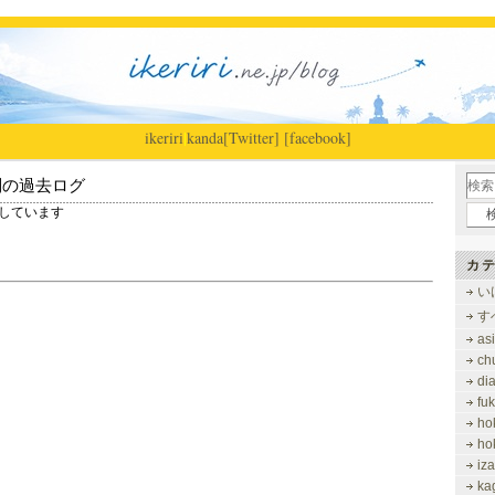
ikeriri
|
kanda
[Twitter]
[facebook]
別の過去ログ
を表示しています
カテ
い
す
as
ch
di
fu
ho
ho
iz
ka