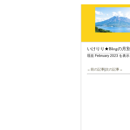
いけりり★Blogの月
現在 February 2023 
←前の記事
|
次の記事→