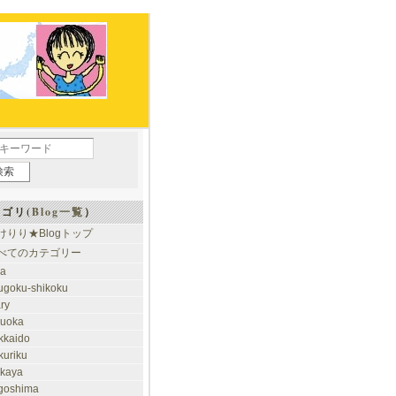
ゴリ(
Blog一覧
）
けりり★Blogトップ
べてのカテゴリー
ia
ugoku-shikoku
ary
kuoka
kkaido
kuriku
akaya
goshima