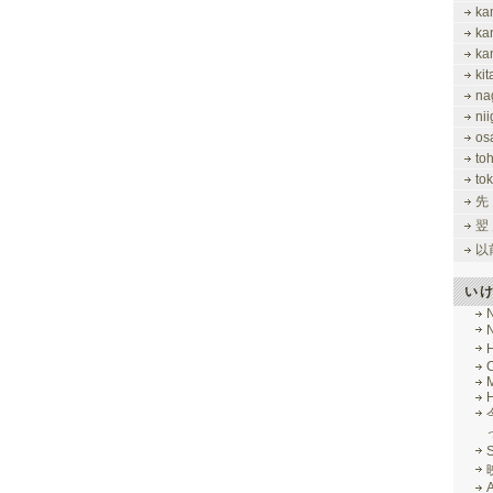
ka
ka
ka
ki
na
nii
os
to
tok
先
翌
以
い
M