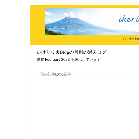
ikeriri
|
ka
いけりり★Blogの月別の過去ログ
現在 February 2023 を表示しています
←前の記事
|
次の記事→