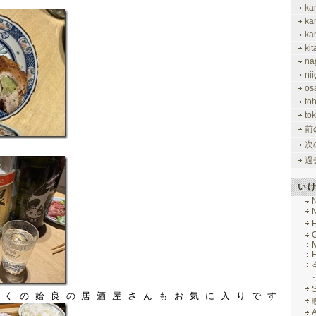
ka
ka
ka
ki
na
nii
os
to
tok
前
次
過
い
M
近くの姶良の居酒屋さんもお気に入りです