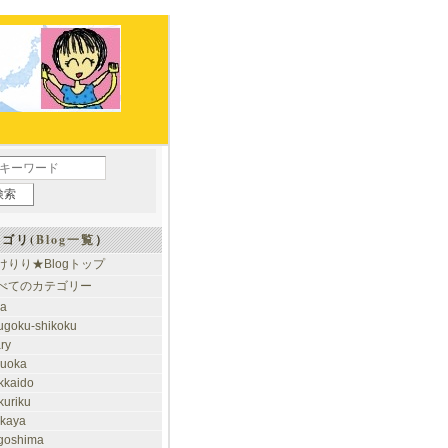
ゴリ(
Blog一覧
）
けりり★Blogトップ
べてのカテゴリー
ia
ugoku-shikoku
ary
kuoka
kkaido
kuriku
akaya
goshima