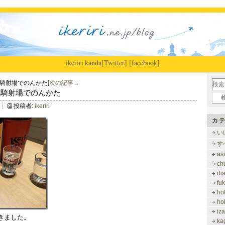
ikeriri
|
kanda
[Twitter]
[facebook]
騎射場でのんかた]
次の記事→
って騎射場でのんかた
投稿者:
ikeriri
カテ
い
す
as
ch
di
fu
ho
ho
iz
きました。
ka