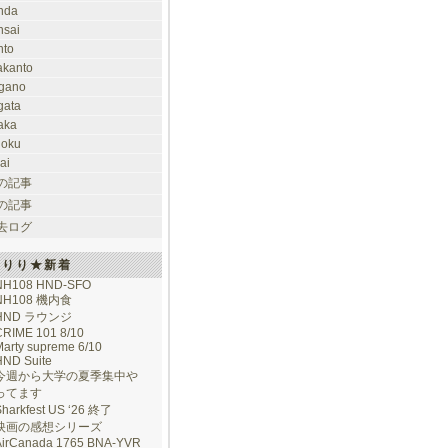
nda
nsai
nto
takanto
gano
gata
aka
hoku
ai
の記事
の記事
去ログ
けりり★新着
NH108 HND-SFO
NH108 機内食
HND ラウンジ
CRIME 101 8/10
arty supreme 6/10
HND Suite
今週から大学の夏季集中や
ってます
Sharkfest US ‘26 終了
映画の感想シリーズ
AirCanada 1765 BNA-YVR