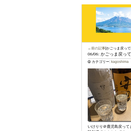
←前の記事
[かごっま戻って
06/06: かごっま戻
カテゴリー:
kagoshima
いけりり＠鹿児島戻って