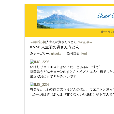
ikeriri
|
ka
←前の記事
[人生初の資さんうどん]
次の記事→
07/24: 人生初の資さんうどん
カテゴリー:
fukuoka
投稿者:
ikeriri
いけりり＠ウエストはいったことあるのですが
福岡系うどんチェーンのすけさんうどんは人生初でした
最近KOJにもできたみたいです
有名なかしわや肉ごぼううどんのほか、ウエストと違っ
しかもおはぎ（あんまり甘くなくいい感じ）やおでんま