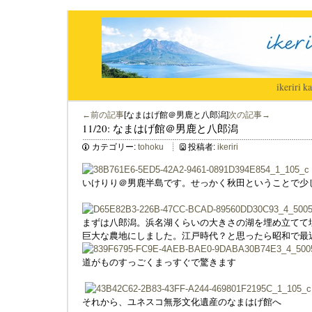
ikeriri
|
ka
←前の記事
[なまはげ館＠男鹿と八郎潟]
次の記事→
11/20: なまはげ館＠男鹿と八郎潟
カテゴリー:
tohoku
投稿者:
ikeriri
いけりり＠男鹿半島です。せっかく秋田ということで少
まずは八郎潟。浜名湖くらいの大きさの湖を埋め立てて
巨大な農地にしました。江戸時代？と思ったら昭和で最
道がものすっごくまっすぐで驚きます
それから、ユネスコ無形文化遺産のなまはげ館へ