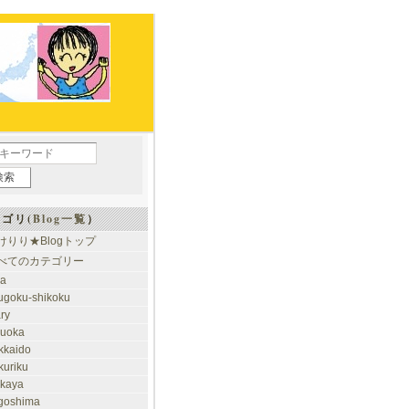
ゴリ(
Blog一覧
）
けりり★Blogトップ
べてのカテゴリー
ia
ugoku-shikoku
ary
kuoka
kkaido
kuriku
akaya
goshima