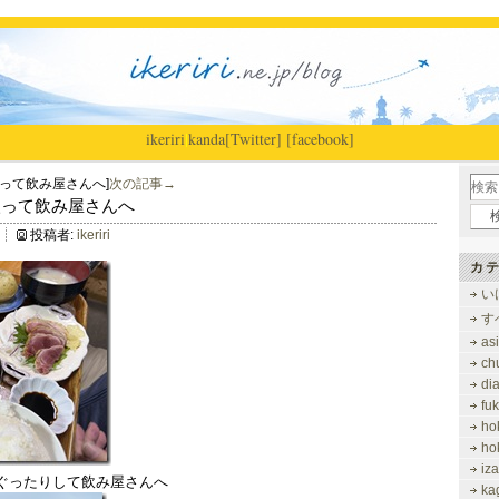
ikeriri
|
kanda
[Twitter]
[facebook]
って飲み屋さんへ]
次の記事→
呂入って飲み屋さんへ
投稿者:
ikeriri
カテ
い
す
as
ch
di
fu
ho
ho
iz
ぐったりして飲み屋さんへ
ka