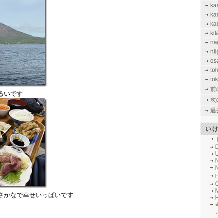
ka
ka
ka
ki
na
nii
os
to
tok
前
るいです
次
過
い
M
さかなで幸せいっぱいです