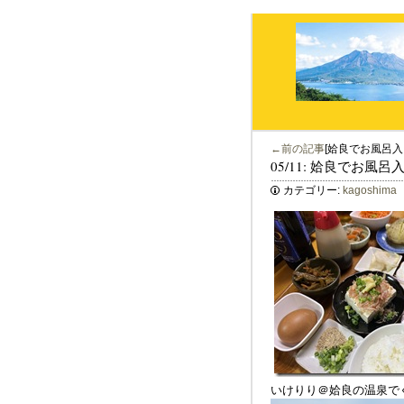
←前の記事
[姶良でお風呂入
05/11: 姶良でお風
カテゴリー:
kagoshima
いけりり＠姶良の温泉で