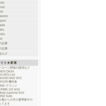
nda
nsai
nto
takanto
gano
gata
aka
hoku
ai
の記事
の記事
去ログ
けりり★新着
ドローン関係の講演など
DEFCON34
UA SFO-LAS
NH108 HND-SFO
NH108 機内食
HND ラウンジ
CRIME 101 8/10
arty supreme 6/10
HND Suite
今週から大学の夏季集中や
ってます