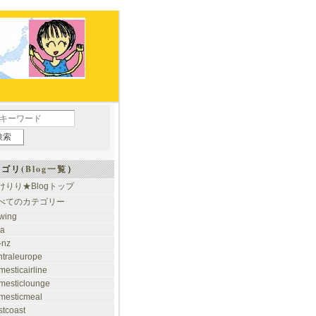
ゴリ(
Blog一覧
）
けりり★Blogトップ
べてのカテゴリー
rwing
ia
-nz
ntraleurope
mesticairline
mesticlounge
mesticmeal
stcoast