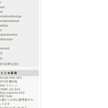
f
waii
tel
ternationallounge
ternationalmeal
lediary
er
uthandcentral
utheurope
stcoast
 月
 月
前の記事を読む
けりり★新着
NH108 HND-SFO
NH108 機内食
HND ラウンジ
CRIME 101 8/10
arty supreme 6/10
HND Suite
今週から大学の夏季集中や
ってます