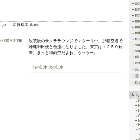
gol
ha
ho
in
unge
投稿者:
ikeriri
in
mi
rot
改装後のサクララウンジでマターリ中。那覇空港で
so
沖縄羽田便と合流になりました。東京は１２５０到
so
着。きっと梅雨空だよね。うっうー。
uk
we
←前の記事
|
次の記事→
先
翌
以
い
M