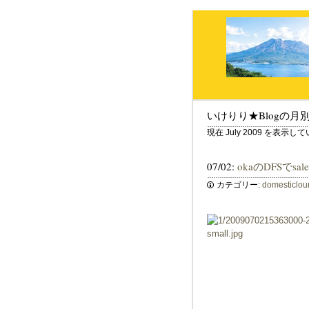
いけりり★Blogの月
現在 July 2009 を表示し
07/02:
okaのDFSでs
カテゴリー:
domesticlo