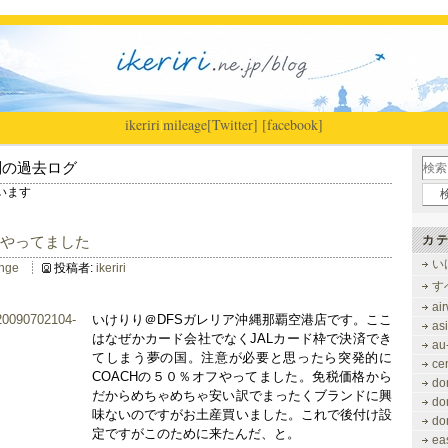
ikeriri
|
mileage
[Twitter]
[facebook]
別の過去ログ
ています
aleやってました
カテ
い
unge
投稿者:
ikeriri
す
ai
いけりり＠DFSガレリア沖縄那覇空港店です。ここ
as
はなぜかカード会社でなくJALカード枠で決済でき
au
てしまう夢の国。注意が必要と思ったら突発的に
ce
COACHの５０％オフやってました。免税価格から
do
だからめちゃめちゃ安い訳でまったくブランドに興
do
味ないのですがお土産買いました。これで後付け設
do
定ですがこのために来たんだ、と。
ea