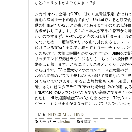
などのメリットがすごく大きいです
シカゴ オヘア空港（ORD） ◎８０点青組限定 赤はお
青組の帰国ルートの場合ですが、Unitedでくると航空会
獄の行軍みたいなことが書いてありますそのため低評価と思
内線がおりてきます。多くの日本人が東部の都市から帰
がいのですまず、AFやJLなど赤の人は専用ターミナルの
てないため、一度制限エリアを出て外にあるモノレール
預けている荷物も全部受け取ってもう一回チェックポイ
そのもので、大幅に時間もかかるのですが、Unitedの
リッチモンド空港はラウンジもなく、ちっこい飛行機でR
際線は到着します。さらにポラリス便というか、ANAや
から出ます。T2は巨大で２つのコンコースと大量のゲー
ル間の徒歩のガラスの感じのいい通路で最初なので、急
分くらいでいけます。すると当然荷物もスルー処理、
能。さらにはスタアラGでC乗れた場合はT2のC側にあ
HNDやNRTのDラウンジどころでない豪華さで食事も
ただし、NHの国際線はT2のBから出るので、T2のB＜
ゲートにもよりますが３０分前にはポラリスラウンジを
11/16:
NH228 MUC-HND
カテゴリー:
airwing
投稿者:
ikeriri