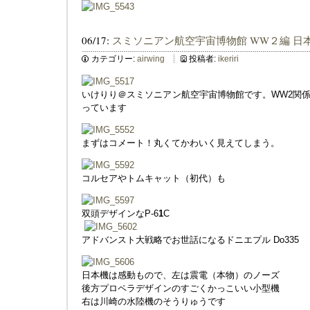
06/17:
スミソニアン航空宇宙博物館 WW２編 日
カテゴリー:
airwing
投稿者:
ikeriri
いけりり＠スミソニアン航空宇宙博物館です。WW2関
っています
まずはコメート！丸くてかわいく見えてしまう。
コルセアやトムキャット（初代）も
双頭デザインなP-6
1
C
アドバンスト大戦略でお世話になるドニエプル Do335
日本機は感動もので、左は震電（本物）のノーズ
後方プロペラデザインのすごくかっこいい小型機
右は川崎の水陸機のそうりゅうです