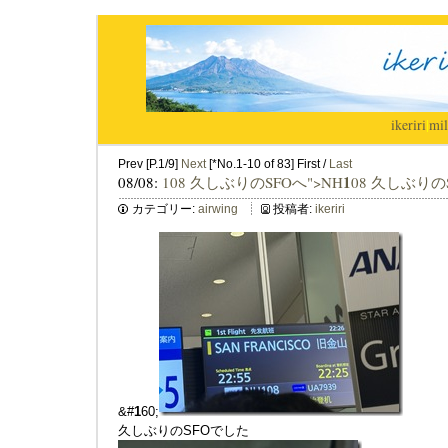
ikeriri
|
mil
Prev [P.1/9]
Next
[*No.1-10 of 83] First /
Last
1
08/08:
108 久しぶりのSFOへ">NH
08 久しぶりの
カテゴリー:
airwing
投稿者:
ikeriri
&#
1
60;
久しぶりのSFOでした