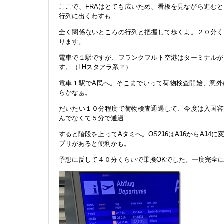
ここで、FRAはとても広いため、看板を見ながら進む
行列に出くわすも
全く関係ないところの行列と把握して歩くよ。２０分く
ります。
電車で１駅ですが、フランクフルト空港はターミナルが
す。（LHスタアラ系？）
電車１駅でA民へ。そこまでいって荷物検査開始、意外
らかなぁ。
だいたい１０分程度で荷物検査通過して、今度は入国審
んでなくて５分で通過
すると階段を上ってAタミへ。OS2
1
6はA
1
6からA
1
4に
プリがあると便利かも。
予想に反して４０分くらいで乗換OKでした。一度完全