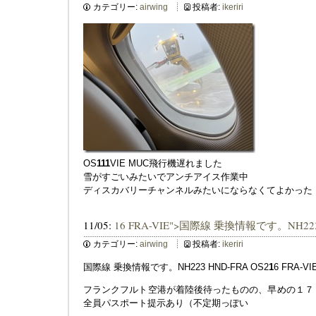
カテゴリー:
airwing
投稿者:
ikeriri
OS
1
1
1
VIE MUC飛行機遅れました
雪がすごいみたいでアンチアイス作業中
ディスカバリーチャンネルみたいにならなくてよかった
11/05:
16 FRA-VIE">国際線 乗換情報です。NH223 
カテゴリー:
airwing
投稿者:
ikeriri
国際線 乗換情報です。NH223 HND-FRA OS2
1
6 FRA-VI
フランクフルト空港が着陸後待ったものの、早めの１７
全員パスポート提示あり（不定期っぽい