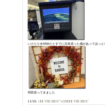
いけりり＠ANAだとすでに日本戻った感があってほっと
羽田戻ってきました
1
1
1
1
1
11/10:
1
VIE MUC">OS
VIE MUC