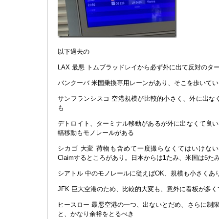
以下過去の
LAX 最悪 トムブラッドレイから必ず外に出て反対のタ
バンクーバ 米国乗換専用レーンがあり、そこを歩いて
サンフランシスコ 空港規模が比較的小さく、外に出な
も
デトロイト、ターミナル移動があるが外に出なくて良い
幅移動もモノレールがある
シカゴ 大変 荷物も含めて一度撮らなくてはいけない
Claimするところがあり。日本からは
1
たみ、米国は5た
シアトル 中のモノレールに従えばOK、規模も小さくあ
JFK 巨大空港のため、比較的大変も、意外に看板が多く
ヒースロー 最悪空港の一つ、出ないとだめ、さらに制
と、かなり余裕をとるべき