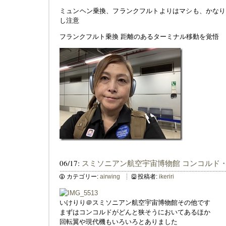
ミュンヘン乗換、フランクフルトよりはマシも、かなり
し注意
フランクフルト乗換 距離のあるターミナル移動を覚悟
06/17:
スミソニアン航空宇宙博物館 コンコルド
カテゴリー:
airwing
投稿者:
ikeriri
いけりり＠スミソニアン航空宇宙博物館その他です
まずはコンコルドがどんと狭そうにおいてあるほか
回転翼や現代機もいろいろとありました