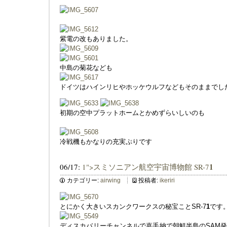
紫電の改もありました。
中島の菊花なども
ドイツはハインリヒやホッケウルフなどもそのままでし
初期の空中プラットホームとかめずらいしいのも
冷戦機もかなりの充実ぷりです
1
06/17:
1">スミソニアン航空宇宙博物館 SR-7
カテゴリー:
airwing
投稿者:
ikeriri
とにかく大きいスカンクワークスの秘宝ことSR-7
1
です
ディスカバリーチャンネルで嘉手納で朝鮮半島のSAM