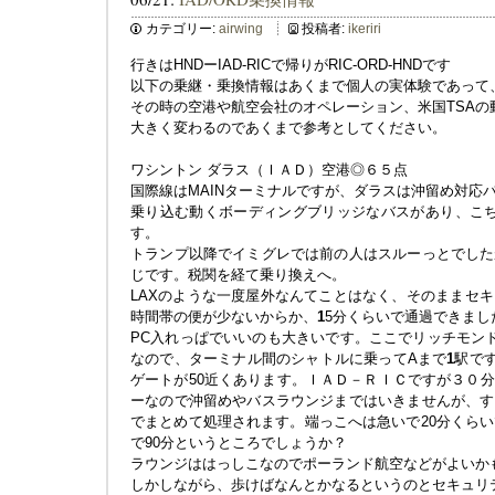
カテゴリー:
airwing
投稿者:
ikeriri
行きはHNDーIAD-RICで帰りがRIC-ORD-HNDです
以下の乗継・乗換情報はあくまで個人の実体験であって
その時の空港や航空会社のオペレーション、米国TSAの
大きく変わるのであくまで参考としてください。
ワシントン ダラス（ＩＡＤ）空港◎６５点
国際線はMAINターミナルですが、ダラスは沖留め対応
乗り込む動くボーディングブリッジなバスがあり、こち
す。
トランプ以降でイミグレでは前の人はスルーっとでした
じです。税関を経て乗り換えへ。
LAXのような一度屋外なんてことはなく、そのままセ
時間帯の便が少ないからか、
1
5分くらいで通過できまし
PC入れっぱでいいのも大きいです。ここでリッチモン
なので、ターミナル間のシャトルに乗ってAまで
1
駅で
ゲートが50近くあります。ＩＡＤ－ＲＩＣですが３０
ーなので沖留めやバスラウンジまではいきませんが、す
でまとめて処理されます。端っこへは急いで20分くらい
で90分というところでしょうか？
ラウンジははっしこなのでポーランド航空などがよいか
しかしながら、歩けばなんとかなるというのとセキュリ