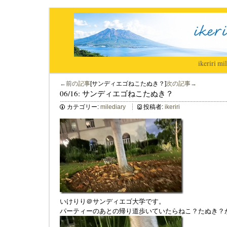
ikeriri
|
mil
←前の記事
[サンディエゴねこたぬき？]
次の記事→
06/16: サンディエゴねこたぬき？
カテゴリー:
milediary
投稿者:
ikeriri
いけりり＠サンディエゴ大学です。
パーティーのあとの帰り道歩いていたらねこ？たぬき？