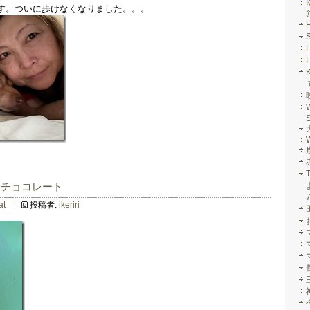
I
す。ついに歩けなくなりました。。。
S
W
とチョコレート
at
投稿者:
ikeriri