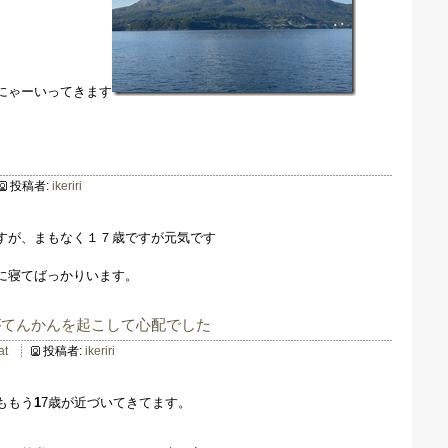
にゃーいってきます
た
投稿者:
ikeriri
すが、まもなく１７歳ですが元気です
に寝てばっかりいます。
がてんかんを起こして心配でした
at
投稿者:
ikeriri
ももう
1
7歳が近づいてきてます。