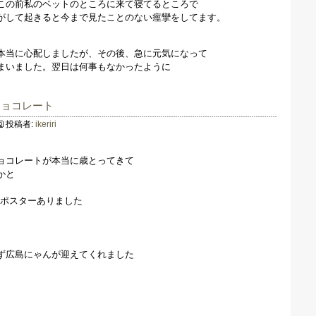
この前私のベットのところに来て寝てるところで
がして起きると今まで見たことのない痙攣をしてます。
本当に心配しましたが、その後、急に元気になって
まいました。翌日は何事もなかったように
。
チョコレート
投稿者:
ikeriri
ョコレートが本当に歳とってきて
かと
画ポスターありました
ず広島にゃんが迎えてくれました