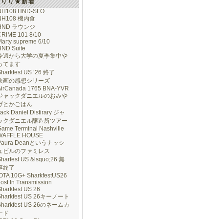
けりり★新着
NH108 HND-SFO
NH108 機内食
HND ラウンジ
CRIME 101 8/10
arty supreme 6/10
HND Suite
今週から大学の夏季集中や
ってます
Sharkfest US ‘26 終了
映画の感想シリーズ
AirCanada 1765 BNA-YVR
ジャックダニエルのおみや
げとかごはん
ack Daniel Distirary ジャ
ックダニエル醸造所ツアー
ame Terminal Nashville
WAFFLE HOUSE
Paura Deanというナッシ
ュビルのファミレス
harfest US &lsquo;26 無
事終了
IOTA 10G+ SharkfestUS26
ost In Transmission
harkfest US 26
Sharkfest US 26キーノート
Sharkfest US 26のネームカ
ード