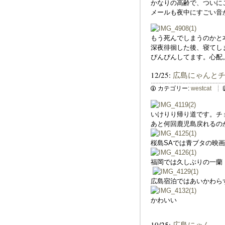
かなりの高齢で、ついに
メールも夜中にすごい音
もう死んでしまうのかと
深夜徘徊した後、寝てし
ぴんぴんしてます。心配
12/25:
広島にゃんと
カテゴリー:
westcat
いけりり帰り道です。チ
あと何回鹿児島戻れるの
桜島SAでは青ブタの映
福岡では久しぶりの一蘭
広島宿泊ではあいかわら
かわいい
10/25:
広島にゃん