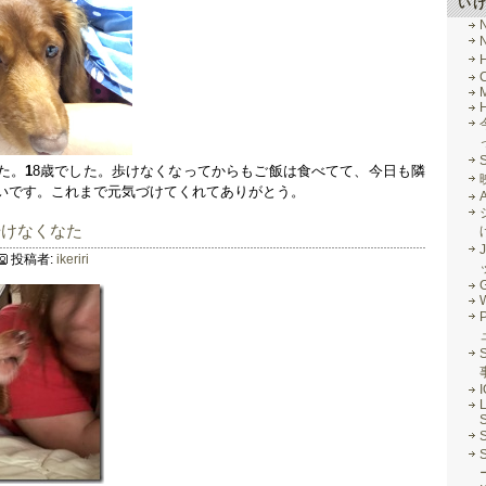
い
M
た。
1
8歳でした。歩けなくなってからもご飯は食べてて、今日も隣
いです。これまで元気づけてくれてありがとう。
歩けなくなた
J
投稿者:
ikeriri
G
S
L
S