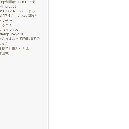
ntop創業者 Luca Deri氏
@Interop26
OSCIUM Nomadによる
WiFi7 4チャンネル同時キ
ャプチャ
ＩＯＴＡ
WLAN Pi Go
nterop Tokyo 26
かごっま戻って騎射場での
んかた
赤穂で牡蠣たべたよ
津山城