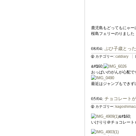
鹿児島もどってもにゃー
桜島フェリーのりました
08/04:
ぷひ子歳とっ
カテゴリー:
catdiary
&#
1
60;
おっぱいのがんが心配で
最近はジャンプもできず
05/04:
チョコレート
カテゴリー:
kagoshimac
&#
1
60;
いけりり＠チョコレート