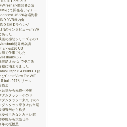
OTA 10 Core Plus
@Wireshark開発者会議
Huskにて開発者ディナー
Sharkfest US ‘26会場到着
HND-YVR機内食
HND 3民 Dラウンジ
KTNのインタビューがYVR
であった
映画の感想シリーズその１
Wireshark開発者会議
harkfest'26 US
大垣で仕事でした
ireshark4.6.7
鹿児島 わかな で夕ご飯
赤穂に泊まりました
TamoGraph 8.4 Build311お
よびCommView For WiFi
7.5 build977リリース
田原坂
お台場から光市へ移動
マダムタッソーその３
マダムタッソー東京 その２
マダムタッソ東京＠お台場
長瀞寄居から秩父
三菱横浜みなとみらい館
神谷町から大阪仕事
今年の桜桃忌