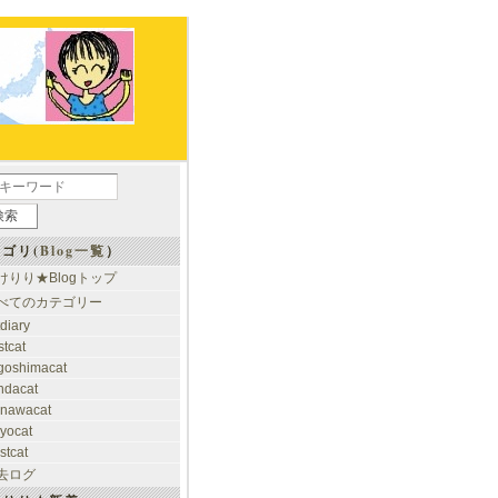
ゴリ(
Blog一覧
）
けりり★Blogトップ
べてのカテゴリー
tdiary
stcat
goshimacat
ndacat
inawacat
kyocat
stcat
去ログ