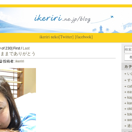
ikeriri
|
neko
[Twitter]
[facebook]
of 230] First /
Last
いままでありがとう
投稿者:
ikeriri
カテ
い
す
ca
ea
ka
ka
ok
to
we
過