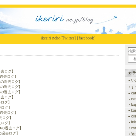
ikeriri
|
neko
[Twitter]
[facebook]
の過去ログ】
カテ
rの過去ログ】
い
berの過去ログ】
berの過去ログ】
す
berの過去ログ】
ca
の過去ログ】
ea
過去ログ】
ka
去ログ】
ka
rの過去ログ】
ok
過去ログ】
to
去ログ】
we
berの過去ログ】
ryの過去ログ】
過