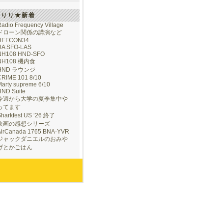
けりり★新着
adio Frequency Village
ドローン関係の講演など
DEFCON34
UA SFO-LAS
NH108 HND-SFO
NH108 機内食
HND ラウンジ
CRIME 101 8/10
arty supreme 6/10
HND Suite
今週から大学の夏季集中や
ってます
Sharkfest US ‘26 終了
映画の感想シリーズ
AirCanada 1765 BNA-YVR
ジャックダニエルのおみや
げとかごはん