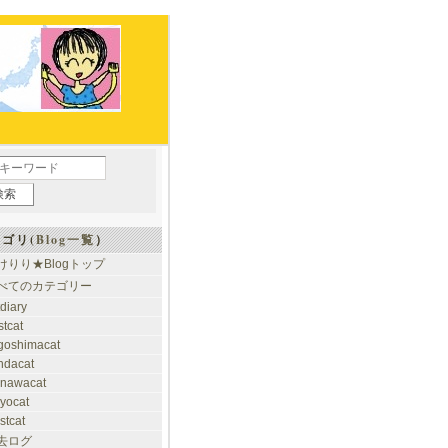
ゴリ(
Blog一覧
）
けりり★Blogトップ
べてのカテゴリー
tdiary
stcat
goshimacat
ndacat
inawacat
kyocat
stcat
去ログ