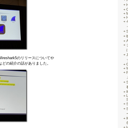
M
J
Wireshark5のリリースについてや
などの紹介の話がありました。
G
S
L
S
I