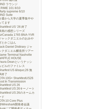
NH108 機内食
HND ラウンジ
CRIME 101 8/10
arty supreme 6/10
HND Suite
今週から大学の夏季集中や
ってます
Sharkfest US ‘26 終了
映画の感想シリーズ
AirCanada 1765 BNA-YVR
ジャックダニエルのおみや
げとかごはん
ack Daniel Distirary ジャ
ックダニエル醸造所ツアー
ame Terminal Nashville
WAFFLE HOUSE
Paura Deanというナッシ
ュビルのファミレス
harfest US &lsquo;26 無
事終了
IOTA 10G+ SharkfestUS26
ost In Transmission
harkfest US 26
Sharkfest US 26キーノート
Sharkfest US 26のネームカ
ード
OTA 10 Core Plus
@Wireshark開発者会議
Huskにて開発者ディナー