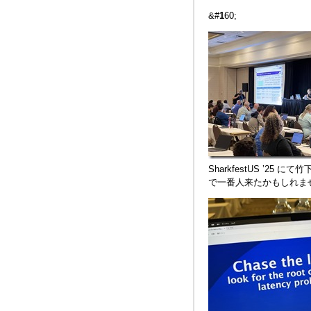
&#
1
60;
SharkfestUS ’25 
で一番人来たかもしれま