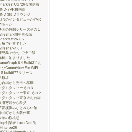
Sharkfest US ‘26会場到着
HND-YVR機内食
HND 3民 Dラウンジ
KTNのインタビューがYVR
であった
映画の感想シリーズその１
Wireshark開発者会議
harkfest'26 US
大垣で仕事でした
ireshark4.6.7
鹿児島 わかな で夕ご飯
赤穂に泊まりました
TamoGraph 8.4 Build311お
よびCommView For WiFi
7.5 build977リリース
田原坂
お台場から光市へ移動
マダムタッソーその３
マダムタッソー東京 その２
マダムタッソ東京＠お台場
長瀞寄居から秩父
三菱横浜みなとみらい館
神谷町から大阪仕事
今年の桜桃忌
ntop創業者 Luca Deri氏
@Interop26