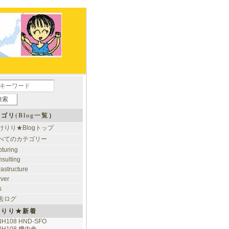
ゴリ(
Blog一覧
）
けりり★Blogトップ
べてのカテゴリー
pturing
nsulting
rastructure
rver
s
去ログ
けりり★新着
NH108 HND-SFO