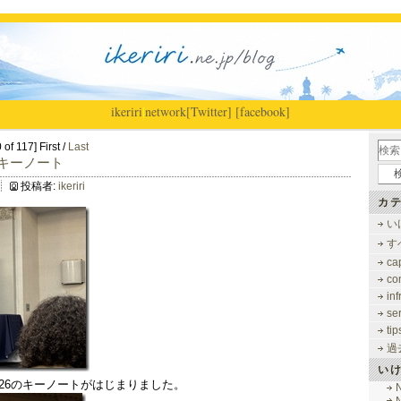
ikeriri
|
network
[Twitter]
[facebook]
of 117] First /
Last
S 26キーノート
投稿者:
ikeriri
カテ
い
す
ca
co
inf
se
tip
過
い
US ‘26のキーノートがはじまりました。