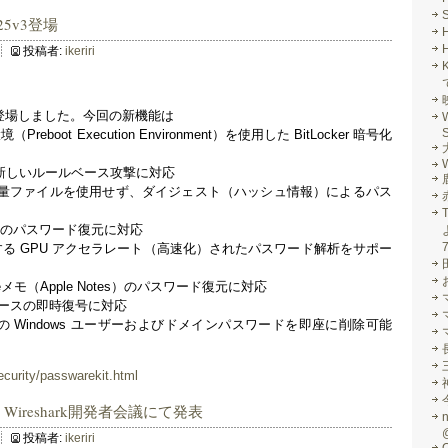
2025v3登場
投稿者:
ikeriri
5 v3が登場しました。今回の新機能は
S
eboot Execution Environment）を使用した BitLocker 暗号化
W
ある新しいルールベース攻撃に対応
量ファイルを使用せず、ダイジェスト（ハッシュ情報）によるパス
ハッシュのパスワード復元に対応
に対する GPU アクセラレート（高速化）されたパスワード解析をサポー
Appleメモ（Apple Notes）のパスワード復元に対応
データベースの即時復号に対応
2025 上の Windows ユーザーおよびドメインパスワードを即座に削除可能
security/passwarekit.html
5US Wireshark開発者会議にて発表
投稿者:
ikeriri