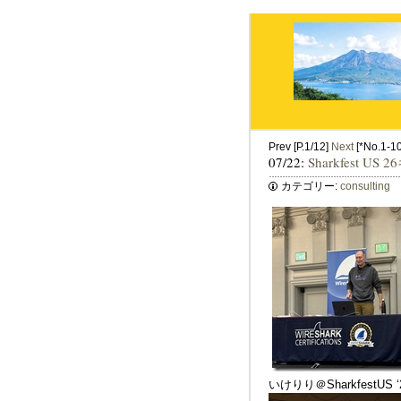
Prev [P.1/12]
Next
[*No.1-10 
07/22:
Sharkfest U
カテゴリー:
consulting
いけりり＠Sharkfest