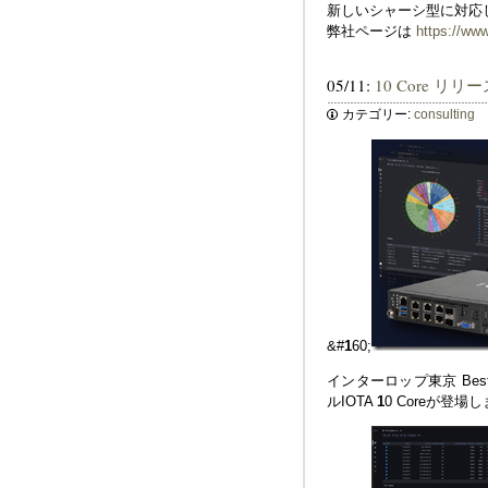
新しいシャーシ型に対応
弊社ページは
https://www
05/11:
10 Core リリー
カテゴリー:
consulting
&#
1
60;
インターロップ東京 Best
ルIOTA
1
0 Coreが登場