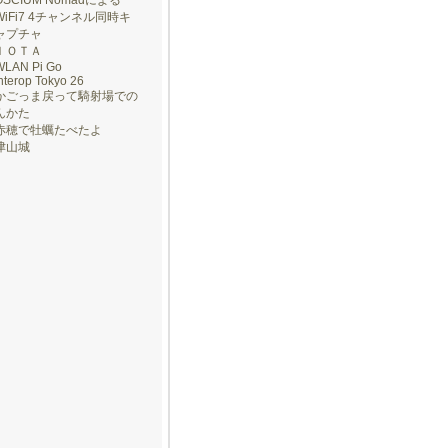
OSCIUM Nomadによる
WiFi7 4チャンネル同時キ
ャプチャ
ＩＯＴＡ
WLAN Pi Go
nterop Tokyo 26
かごっま戻って騎射場での
んかた
赤穂で牡蠣たべたよ
津山城