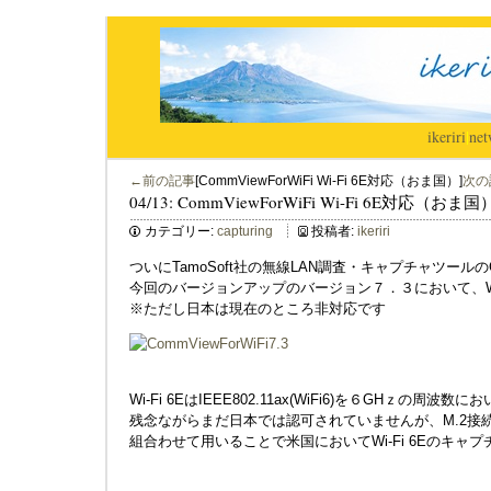
ikeriri
|
net
←前の記事
[CommViewForWiFi Wi-Fi 6E対応（おま国）]
次の
04/13: CommViewForWiFi Wi-Fi 6E対応（おま国
カテゴリー:
capturing
投稿者:
ikeriri
ついにTamoSoft社の無線LAN調査・キャプチャツールのComm
今回のバージョンアップのバージョン７．３において、Wi
※ただし日本は現在のところ非対応です
Wi-Fi 6EはIEEE802.11ax(WiFi6)を６GHｚの周
残念ながらまだ日本では認可されていませんが、M.2接続のIn
組合わせて用いることで米国においてWi-Fi 6Eのキャ