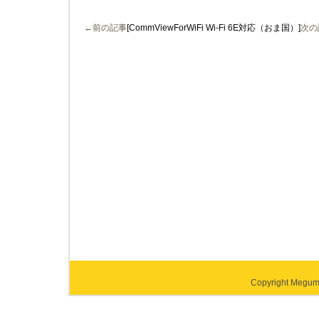
←前の記事
[CommViewForWiFi Wi-Fi 6E対応（おま国）]
次の
Copyright Megumi