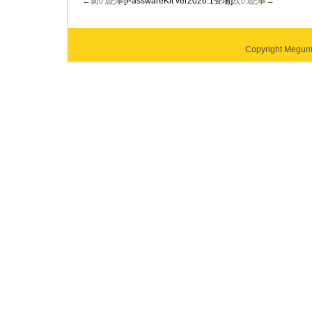
←前の記事
[PasswareKit ver2026.1登場]
次の記事→
Copyright Megumi