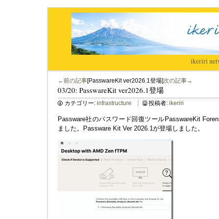
ikeriri
|
net
←前の記事
[PasswareKit ver2026.1登場]
次の記事→
03/20: PasswareKit ver2026.1登場
カテゴリー:
infrastructure
投稿者:
ikeriri
Passware社のパスワード回復ツールPasswareKit For
ました。Passware Kit Ver 2026.1が登場しました。