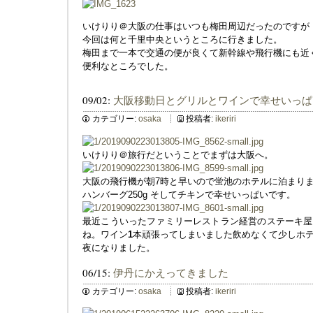
いけりり＠大阪の仕事はいつも梅田周辺だったのですが
今回は何と千里中央というところに行きました。
梅田まで一本で交通の便が良くて新幹線や飛行機にも近
便利なところでした。
09/02:
大阪移動日とグリルとワインで幸せいっぱ
カテゴリー:
osaka
投稿者:
ikeriri
いけりり＠旅行だということでまずは大阪へ。
大阪の飛行機が朝7時と早いので蛍池のホテルに泊まり
ハンバーグ250g そしてチキンで幸せいっぱいです。
最近こういったファミリーレストラン経営のステーキ屋
ね。ワイン
1
本頑張ってしまいました飲めなくて少しホ
夜になりました。
06/15:
伊丹にかえってきました
カテゴリー:
osaka
投稿者:
ikeriri