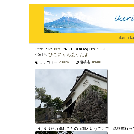
ikeriri
|
ka
Prev [P.1/5]
Next
[*No.1-10 of 45] First /
Last
06/13:
ひこにゃん会ったよ
カテゴリー:
osaka
投稿者:
ikeriri
いけりり＠京都しごとの追加ということで、彦根城行っ