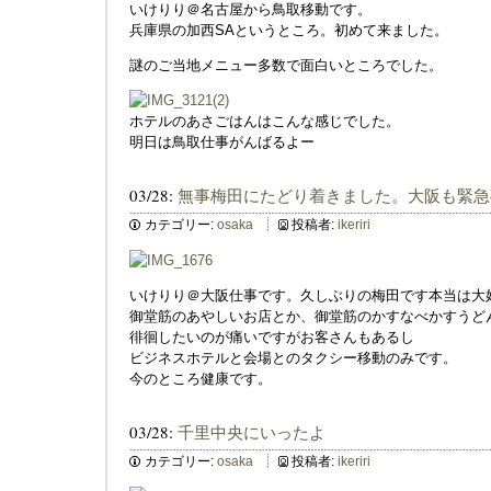
いけりり＠名古屋から鳥取移動です。
兵庫県の加西SAというところ。初めて来ました。
謎のご当地メニュー多数で面白いところでした。
ホテルのあさごはんはこんな感じでした。
明日は鳥取仕事がんばるよー
03/28:
無事梅田にたどり着きました。大阪も緊急
カテゴリー:
osaka
投稿者:
ikeriri
いけりり＠大阪仕事です。久しぶりの梅田です本当は大
御堂筋のあやしいお店とか、御堂筋のかすなべかすうど
徘徊したいのが痛いですがお客さんもあるし
ビジネスホテルと会場とのタクシー移動のみです。
今のところ健康です。
03/28:
千里中央にいったよ
カテゴリー:
osaka
投稿者:
ikeriri