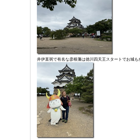
井伊直弼で有名な彦根藩は徳川四天王スタートでお城も