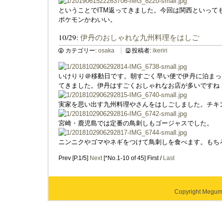
ということでITM返ってきました。今回は関西といって
ポケモンかわいい。
10/29:
伊丹のおしゃれな九州料理をはしご
カテゴリー:
osaka
投稿者:
ikeriri
いけりり＠移動日です。朝すごく早い便で伊丹に泊まっ
てきました。伊丹はすごくおしゃれなお店が多いですね
実家を思い出す九州料理やさんをはしごしました。チキ
宮崎・鹿児島では定番の鳥刺しもゴージャスでした。
ニンニクやゴマやネギをつけて鳥刺しを食べます。もち
Prev [P.1/5]
Next
[*No.1-10 of 45] First /
Last
Copyright Megumi