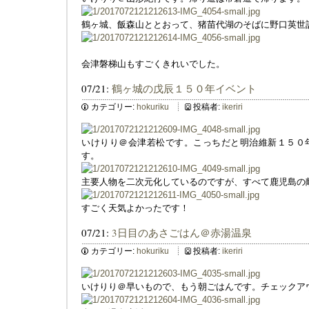
鶴ヶ城、飯森山ととおって、猪苗代湖のそばに野口英世
会津磐梯山もすごくきれいでした。
07/21:
鶴ヶ城の戊辰１５０年イベント
カテゴリー:
hokuriku
投稿者:
ikeriri
いけりり＠会津若松です。こっちだと明治維新１５０
す。
主要人物を二次元化しているのですが、すべて鹿児島の
すごく天気よかったです！
07/21:
3日目のあさごはん＠赤湯温泉
カテゴリー:
hokuriku
投稿者:
ikeriri
いけりり＠早いもので、もう朝ごはんです。チェックア