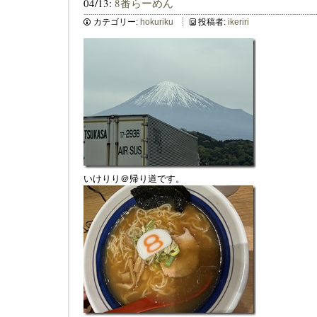
04/13:
8番らーめん
カテゴリー:
hokuriku
投稿者:
ikeriri
いけりり＠帰り道です。