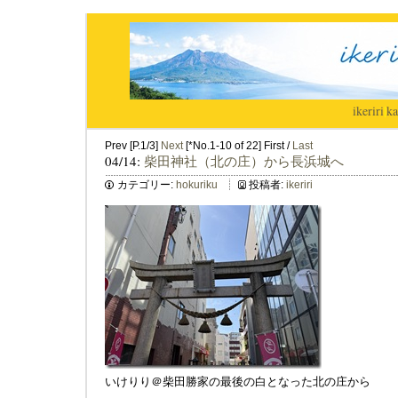
ikeriri
|
ka
Prev [P.1/3]
Next
[*No.1-10 of 22] First /
Last
04/14:
柴田神社（北の庄）から長浜城へ
カテゴリー:
hokuriku
投稿者:
ikeriri
いけりり＠柴田勝家の最後の白となった北の庄から