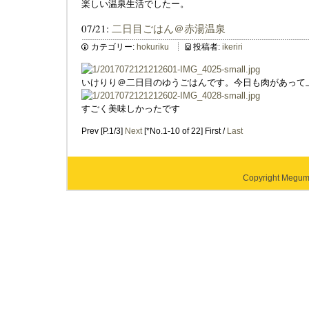
楽しい温泉生活でしたー。
07/21:
二日目ごはん＠赤湯温泉
カテゴリー:
hokuriku
投稿者:
ikeriri
いけりり＠二日目のゆうごはんです。今日も肉があって
すごく美味しかったです
Prev [P.1/3]
Next
[*No.1-10 of 22] First /
Last
Copyright Megumi