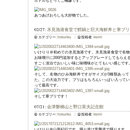
ボトルもとってご機嫌です。
あつあげおろしも大好物でした。
02/27:
氷見漁港食堂で鱈鍋と巨大海鮮丼と寒ブリ
カテゴリー:
hokuriku
投稿者:
ikeriri
いけりり＠初めての氷見漁港です。氷見漁港食堂で名物
お味噌汁に200円追加するとアップグレードしてもらえ
すごく淡泊でおいしい味に味噌味がとてもいい感じです
そして、名物のひみ海鮮丼ですがサイズが3種類あって
た。この大迫力です。ブリはもちろんいっぱい入ってい
って最高です。
そして寒ブリです！
07/21:
会津磐梯山と野口英夫記念館
カテゴリー:
hokuriku
投稿者:
ikeriri
いけりり＠山形紀行です。帰り道は常磐道で帰ります。