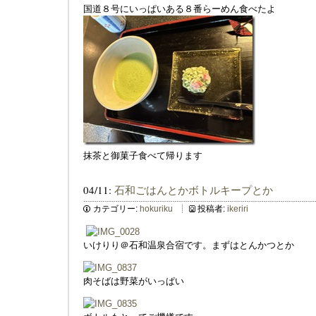
国道８号にいっぱいある８番らーめん食べたよ
抹茶と御菓子食べて帰ります
04/11:
石和ごはんとかボトルキープとか
カテゴリー:
hokuriku
投稿者:
ikeriri
いけりり＠石和温泉合宿です。まずはとんかつとか
肉そばは野菜がいっぱい