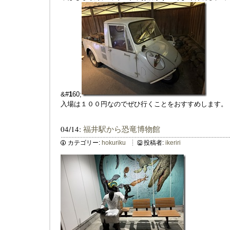
&#
1
60;
入場は１００円なのでぜひ行くことをおすすめします。
04/14:
福井駅から恐竜博物館
カテゴリー:
hokuriku
投稿者:
ikeriri