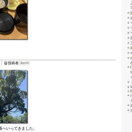
投稿者:
ikeriri
I
坂へいってきました。