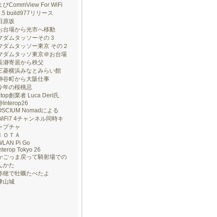
よびCommView For WiFi
7.5 build977リリース
田原坂
お台場から光市へ移動
マダムタッソーその３
マダムタッソー東京 その２
マダムタッソ東京＠お台場
長瀞寄居から秩父
三菱横浜みなとみらい館
神谷町から大阪仕事
今年の桜桃忌
ntop創業者 Luca Deri氏
@Interop26
OSCIUM Nomadによる
WiFi7 4チャンネル同時キ
ャプチャ
ＩＯＴＡ
WLAN Pi Go
nterop Tokyo 26
かごっま戻って騎射場での
んかた
赤穂で牡蠣たべたよ
津山城