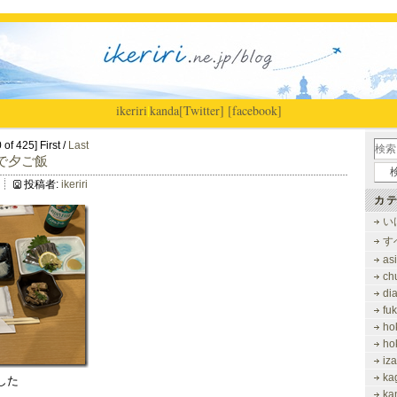
ikeriri
|
kanda
[Twitter]
[facebook]
of 425] First /
Last
 で夕ご飯
投稿者:
ikeriri
カテ
い
す
as
ch
di
fu
ho
ho
iz
ka
した
ka