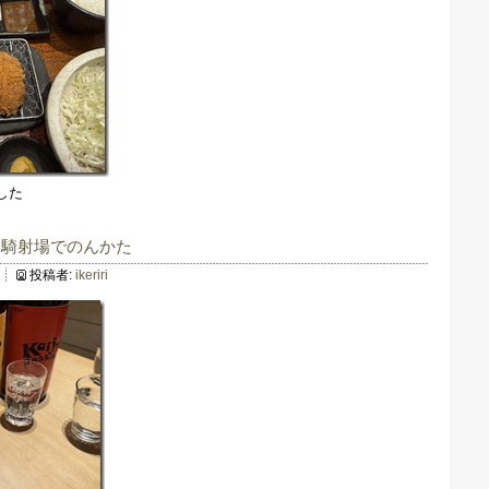
した
て騎射場でのんかた
投稿者:
ikeriri