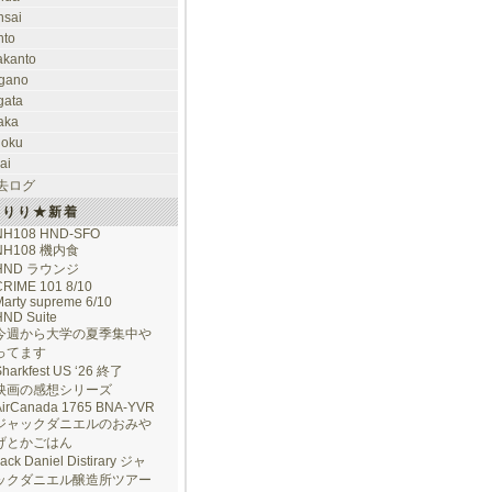
nsai
nto
takanto
gano
gata
aka
hoku
ai
去ログ
けりり★新着
NH108 HND-SFO
NH108 機内食
HND ラウンジ
CRIME 101 8/10
arty supreme 6/10
HND Suite
今週から大学の夏季集中や
ってます
Sharkfest US ‘26 終了
映画の感想シリーズ
AirCanada 1765 BNA-YVR
ジャックダニエルのおみや
げとかごはん
ack Daniel Distirary ジャ
ックダニエル醸造所ツアー