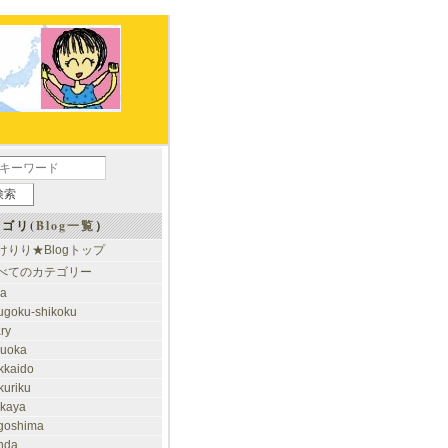
ゴリ(
Blog一覧
）
けりり★Blogトップ
べてのカテゴリー
ia
ugoku-shikoku
ary
kuoka
kkaido
kuriku
akaya
goshima
nda