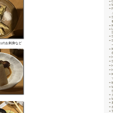
G
S
L
S
おのお刺身など
I
S
。
W