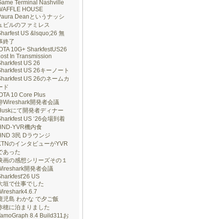
ame Terminal Nashville
WAFFLE HOUSE
Paura Deanというナッシ
ュビルのファミレス
harfest US &lsquo;26 無
事終了
IOTA 10G+ SharkfestUS26
ost In Transmission
harkfest US 26
Sharkfest US 26キーノート
Sharkfest US 26のネームカ
ード
OTA 10 Core Plus
@Wireshark開発者会議
Huskにて開発者ディナー
Sharkfest US ‘26会場到着
HND-YVR機内食
HND 3民 Dラウンジ
KTNのインタビューがYVR
であった
映画の感想シリーズその１
Wireshark開発者会議
harkfest'26 US
大垣で仕事でした
ireshark4.6.7
鹿児島 わかな で夕ご飯
赤穂に泊まりました
TamoGraph 8.4 Build311お