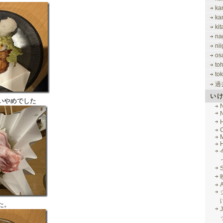
ka
ka
ki
na
nii
os
to
tok
過
い
いやめでした
M
た。
J