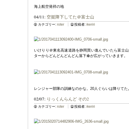
海上航空発祥の地
04/11:
空挺降下してた＠富士山
カテゴリー:
roter
投稿者:
ikeriri
いけりり＠東名高速道路を静岡買い進んでいたら富士山
ターからどんどんどんどん落下傘が広がっていきます。
レンジャー部隊の訓練なのかな。20人ぐらいは降りてた
02/07:
りっくんらんど その2
カテゴリー:
roter
投稿者:
ikeriri