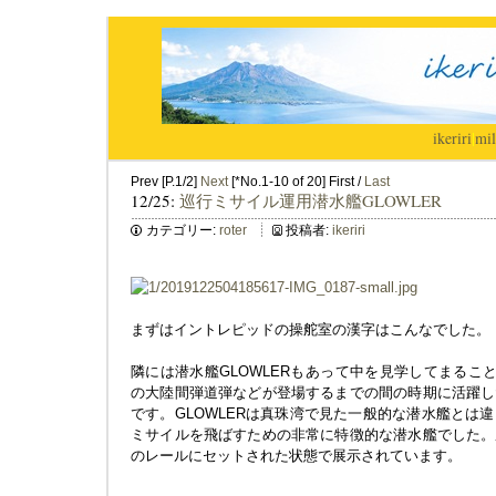
ikeriri
|
mil
Prev [P.1/2]
Next
[*No.1-10 of 20] First /
Last
12/25:
巡行ミサイル運用潜水艦GLOWLER
カテゴリー:
roter
投稿者:
ikeriri
まずはイントレピッドの操舵室の漢字はこんなでした。
隣には潜水艦GLOWLERもあって中を見学してまること
の大陸間弾道弾などが登場するまでの間の時期に活躍し
です。GLOWLERは真珠湾で見た一般的な潜水艦とは
ミサイルを飛ばすための非常に特徴的な潜水艦でした。
のレールにセットされた状態で展示されています。