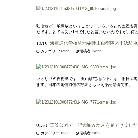
駐屯地が一般開放ということで、いろいろとお土産も買
たです。とても良い
1
日でしたと言いたいのですが、何
10/10:
海軍通信学校跡地＠陸上自衛隊久里浜駐屯
カテゴリー:
roter
投稿者:
ikeriri
いけりり＠自衛隊です！栗山駐屯地の中には、旧日本海
ます。日本の電信通信の故郷ともいえる記念碑です。
01/31:
三笠公園で、記念館みかさを見てきました
カテゴリー:
roter
投稿者:
ikeriri