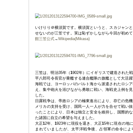
いけりり＠横須賀です。横須賀というと、スカジャンと
せないのが三笠です。実は恥ずかしながら今回が初めて
館三笠公式
→
Wikipedia(Mikasa)
三笠は、明治35年（
1
902年）にイギリスで建造された
平八郎司令長官が乗艦する連合艦隊の旗艦として大活躍
海戦では、ヨーロッパのバルト海から派遣されたロシア
え、集中砲火を浴びながら勇敢に戦い、海戦史上例を見
した。
日露戦争は、帝政ロシアの極東進出により、存亡の危機
メリカの支持を受け、国民一人一人が力を合せて戦い抜
ったことにより、日本は独立と安全を維持し、国際的な
た諸国に自立の希望を与えました。
大正
1
2年、
1
923年に現役を退き、大正
1
5年に現在の地
まれていましたが、太平洋戦争後、占領軍の命令によ