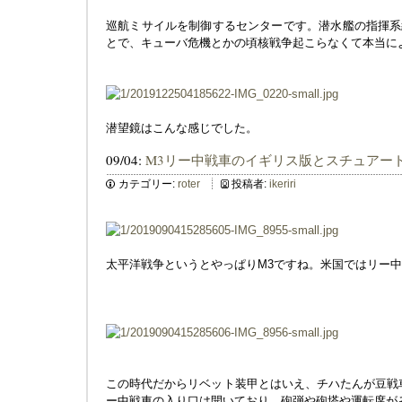
巡航ミサイルを制御するセンターです。潜水艦の指揮系
とで、キューバ危機とかの頃核戦争起こらなくて本当に
潜望鏡はこんな感じでした。
09/04:
M3リー中戦車のイギリス版とスチュアー
カテゴリー:
roter
投稿者:
ikeriri
太平洋戦争というとやっぱりM3ですね。米国ではリー
この時代だからリベット装甲とはいえ、チハたんが豆戦
ー中戦車の入り口は開いており、砲弾や砲塔や運転席が