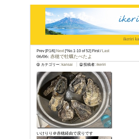
ikeriri
|
ka
Prev [P.1/6]
Next
[*No.1-10 of 52] First /
Last
06/06:
赤穂で牡蠣たべたよ
カテゴリー:
kansai
投稿者:
ikeriri
いけりり＠赤穂経由で戻りです