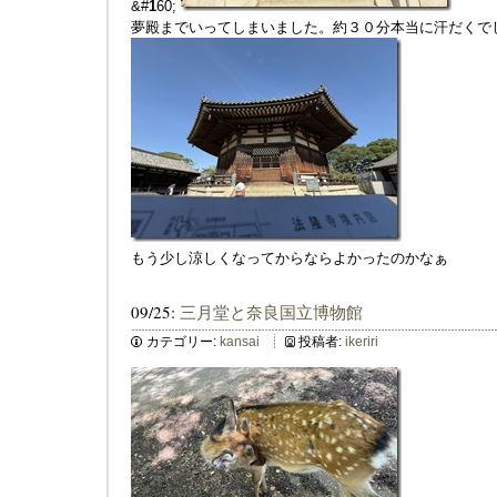
&#
1
60;
夢殿までいってしまいました。約３０分本当に汗だくで
もう少し涼しくなってからならよかったのかなぁ
09/25:
三月堂と奈良国立博物館
カテゴリー:
kansai
投稿者:
ikeriri