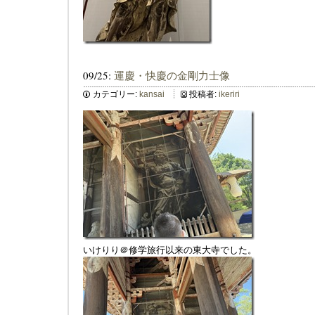
09/25:
運慶・快慶の金剛力士像
カテゴリー:
kansai
投稿者:
ikeriri
いけりり＠修学旅行以来の東大寺でした。