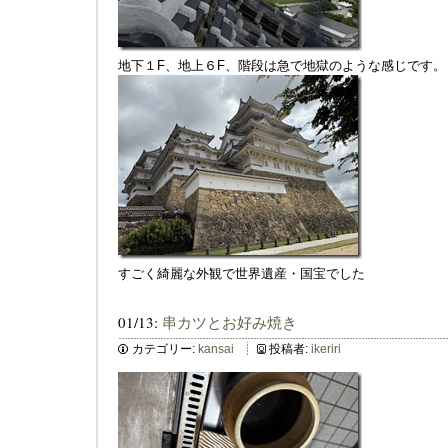
地下１F、地上６F、階段は急で地獄のような感じです。
すごく綺麗な外観で世界遺産・国宝でした
01/13:
串カツとお好み焼き
カテゴリー:
kansai
投稿者:
ikeriri