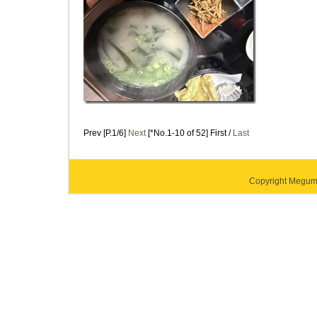
Prev [P.1/6]
Next
[*No.1-10 of 52] First /
Last
Copyright Megumi