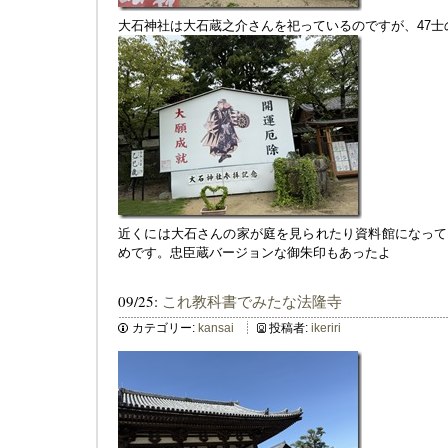
大石神社は大石蔵之介さんを祀っているのですが、47
近くには大石さんの家が庭を見られたり資料館になって
めです。忠臣蔵バージョンな御朱印もあったよ
09/25:
これ教科書でみたな法隆寺
カテゴリー:
kansai
投稿者:
ikeriri