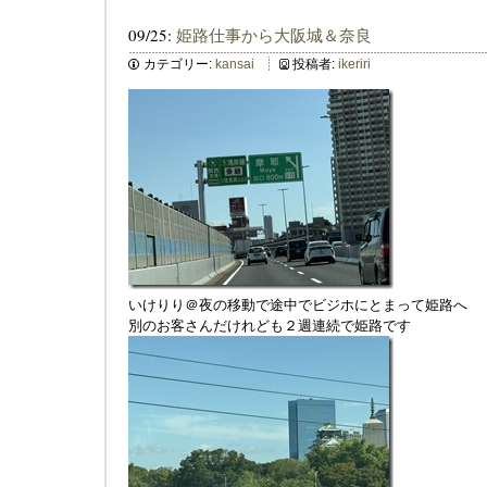
09/25:
姫路仕事から大阪城＆奈良
カテゴリー:
kansai
投稿者:
ikeriri
いけりり＠夜の移動で途中でビジホにとまって姫路へ
別のお客さんだけれども２週連続で姫路です