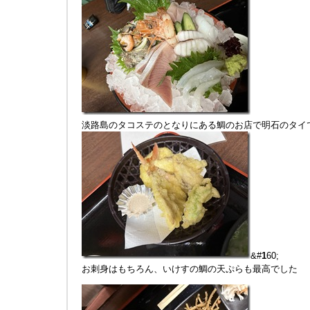
淡路島のタコステのとなりにある鯛のお店で明石のタイ
&#
1
60;
お刺身はもちろん、いけすの鯛の天ぷらも最高でした