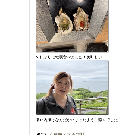
久しぶりに牡蠣食べました！美味しい！
瀬戸内海はなんだか止まったように静香でした
09/25:
赤穂城と大石神社