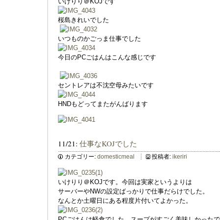
いけりり＠KOJです
桜島きれいでした
いつものかごっま仕事でした
今日のPCごはんはこんな感じです
セントレアは不沈空母みたいです
HNDもどってまたがんばります
11/21:
仕事なKOJでした
カテゴリー:
domesticmeal
投稿者:
ikeriri
いけりり＠KOJです。今回は実家というよりは
サーバーやNWの設定ばっかりで仕事だらけでした。
なんとか土曜日にある程度片付いてよかった。
PCごはんは軽食でした。スープがすごく美味しかった