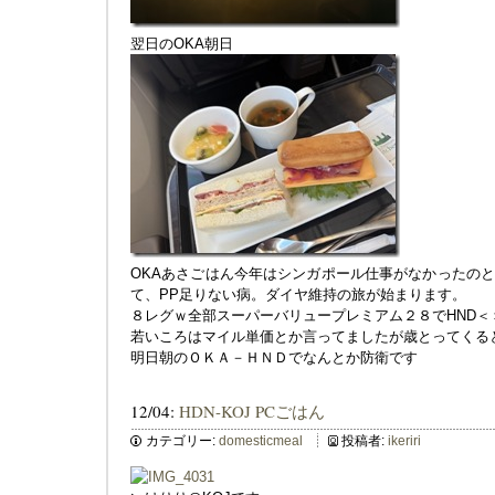
翌日のOKA朝日
OKAあさごはん今年はシンガポール仕事がなかったの
て、PP足りない病。ダイヤ維持の旅が始まります。
８レグｗ全部スーパーバリュープレミアム２８でHND＜
若いころはマイル単価とか言ってましたが歳とってくる
明日朝のＯＫＡ－ＨＮＤでなんとか防衛です
12/04:
HDN-KOJ PCごはん
カテゴリー:
domesticmeal
投稿者:
ikeriri