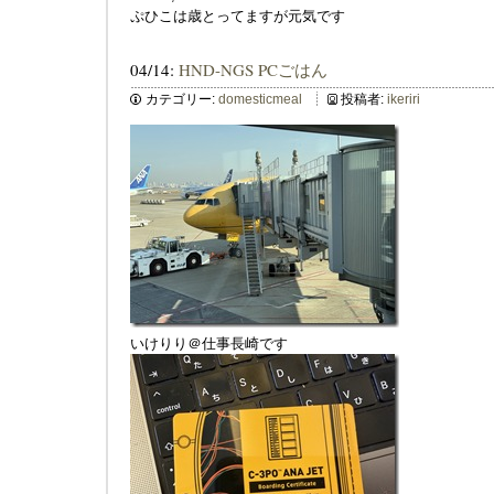
ぷひこは歳とってますが元気です
04/14:
HND-NGS PCごはん
カテゴリー:
domesticmeal
投稿者:
ikeriri
いけりり＠仕事長崎です