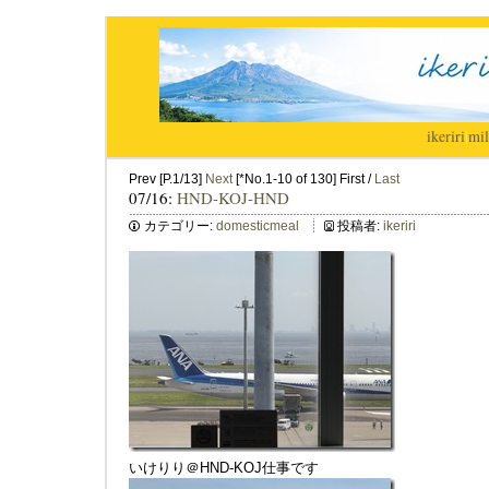
ikeriri
|
mil
Prev [P.1/13]
Next
[*No.1-10 of 130] First /
Last
07/16:
HND-KOJ-HND
カテゴリー:
domesticmeal
投稿者:
ikeriri
いけりり＠HND-KOJ仕事です