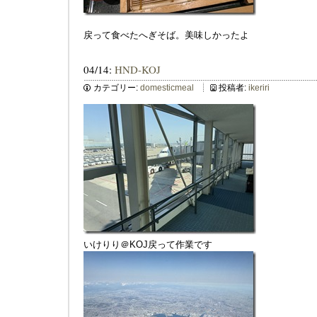
戻って食べたへぎそば。美味しかったよ
04/14:
HND-KOJ
カテゴリー:
domesticmeal
投稿者:
ikeriri
いけりり＠KOJ戻って作業です