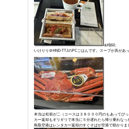
&#
1
60;
いけりり＠HND-TTJのPCごはんです。スープが具が
本当は松前が二（コースは３８０００円のもあってびっ
カー返却もギリギリで本当に５分遅れたら帰り乗れなっ
鳥取空港はレンタカー返却のすぐそばが空港で助かりま