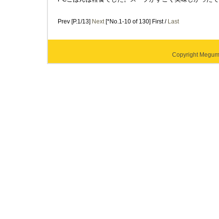
Prev [P.1/13]
Next
[*No.1-10 of 130] First /
Last
Copyright Megumi