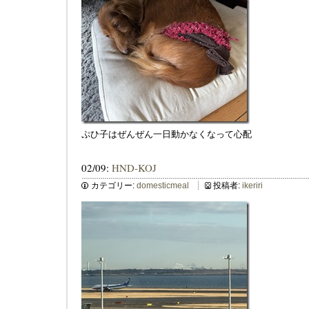
ぷひ子はぜんぜん一日動かなくなって心配
02/09:
HND-KOJ
カテゴリー:
domesticmeal
投稿者:
ikeriri