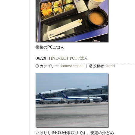
復路のPCごはん
06/28:
HND-KOJ PCごはん
カテゴリー:
domesticmeal
投稿者:
ikeriri
いけりり＠KOJ仕事戻りです。安定の沖どめ