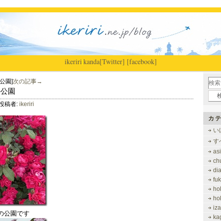
ikeriri
|
kanda
[Twitter]
[facebook]
公園]
次の記事→
の公園
投稿者:
ikeriri
カテ
い
す
as
ch
di
fu
ho
ho
iz
の公園です
ka