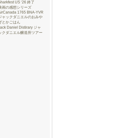
Sharkfest US ‘26 終了
映画の感想シリーズ
AirCanada 1765 BNA-YVR
ジャックダニエルのおみや
げとかごはん
ack Daniel Distirary ジャ
ックダニエル醸造所ツアー