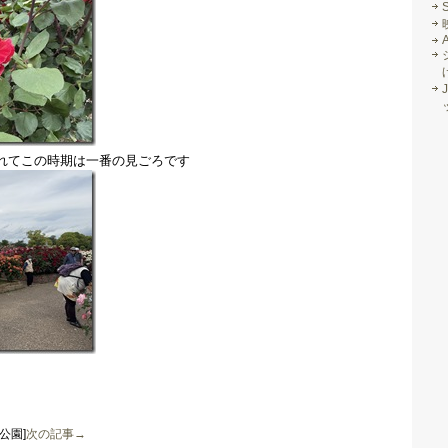
J
れてこの時期は一番の見ごろです
公園]
次の記事→