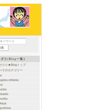
ゴリ(
Blog一覧
）
けりり★Blogトップ
べてのカテゴリー
ia
ugoku-shikoku
ary
kuoka
kkaido
kuriku
akaya
goshima