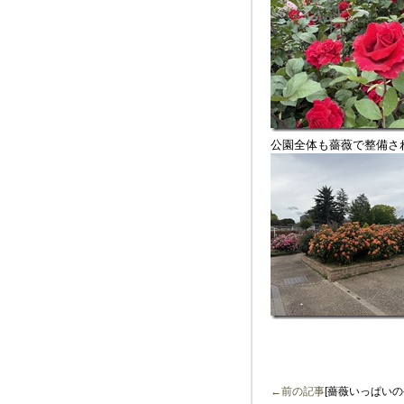
公園全体も薔薇で整備さ
←前の記事
[薔薇いっぱいの