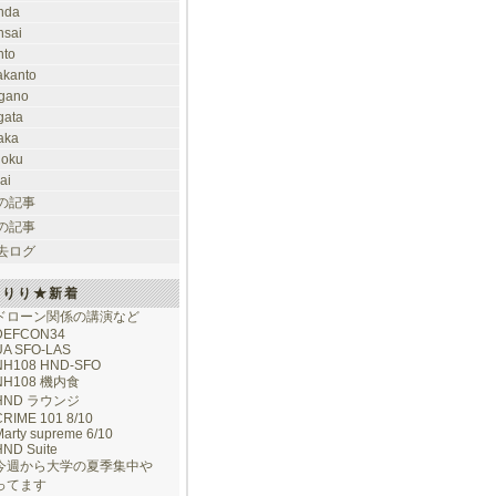
nda
nsai
nto
takanto
gano
gata
aka
hoku
ai
の記事
の記事
去ログ
けりり★新着
ドローン関係の講演など
DEFCON34
UA SFO-LAS
NH108 HND-SFO
NH108 機内食
HND ラウンジ
CRIME 101 8/10
arty supreme 6/10
HND Suite
今週から大学の夏季集中や
ってます