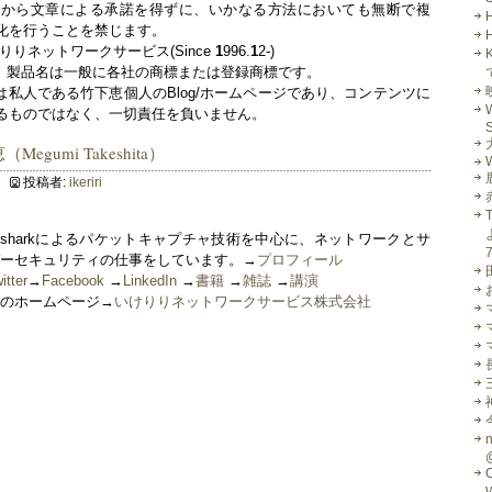
スから文章による承諾を得ずに、いかなる方法においても無断で複
化を行うことを禁じます。
りりネットワークサービス(Since
1
996.
1
2-)
、製品名は一般に各社の商標または登録商標です。
私人である竹下恵個人のBlog/ホームページであり、コンテンツに
るものではなく、一切責任を負いません。
S
egumi Takeshita）
W
投稿者:
ikeriri
resharkによるパケットキャプチャ技術を中心に、ネットワークとサ
ーセキュリティの仕事をしています。→
プロフィール
itter
→
Facebook
→
LinkedIn
→
書籍
→
雑誌
→
講演
のホームページ→
いけりりネットワークサービス株式会社