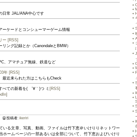
M
常 JAL/ANA中心です
アーケードとコンシューマーゲーム情報
リー
[RSS]
ング記録とか（CanondaleとBMW）
J
PC、アマチュア無線、鉄道など
G
03年
[RSS]
最近来られた方はこちらもCheck
S
べての新着を( ´∀｀)つ ミ
[RSS]
edIn]
L
S
投稿者:
ikeriri
I
ている文章、写真、動画、ファイルは竹下恵＠いけりりネットワー
当ホームページの一部あるいは全部について、竹下恵およびいけり