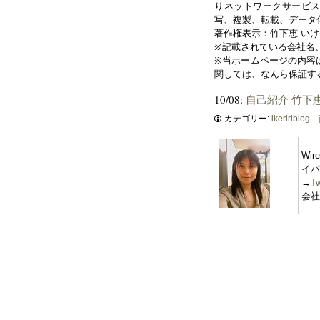
りネットワークサービ
写、複製、転載、データ
著作権表示：竹下恵 いけ
※記載されている会社名
※当ホームページの内容は
関しては、なんら保証す
10/08:
自己紹介 竹下恵（M
カテゴリー:
ikeririblog
Wi
イバ
→
Tw
会社