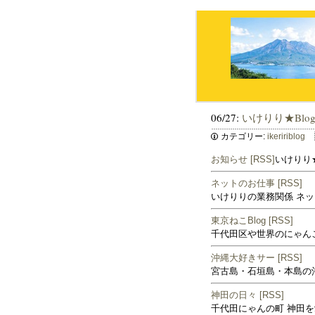
06/27:
いけりり★Blo
カテゴリー:
ikeririblog
お知らせ
[RSS]
いけりり
ネットのお仕事
[RSS]
いけりりの業務関係 ネ
東京ねこBlog
[RSS]
千代田区や世界のにゃんこ
沖縄大好きサー
[RSS]
宮古島・石垣島・本島の
神田の日々
[RSS]
千代田にゃんの町 神田