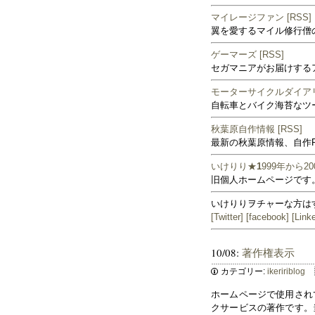
マイレージファン
[RSS]
翼を愛するマイル修行僧の日
ゲーマーズ
[RSS]
セガマニアがお届けする
モーターサイクルダイア
自転車とバイク海苔なツーリ
秋葉原自作情報
[RSS]
最新の秋葉原情報、自作
いけりり★
1
999年から20
旧個人ホームページです。
いけりりヲチャーな方はす
[Twitter]
[facebook]
[Link
10/08:
著作権表示
カテゴリー:
ikeririblog
ホームページで使用され
クサービスの著作です。