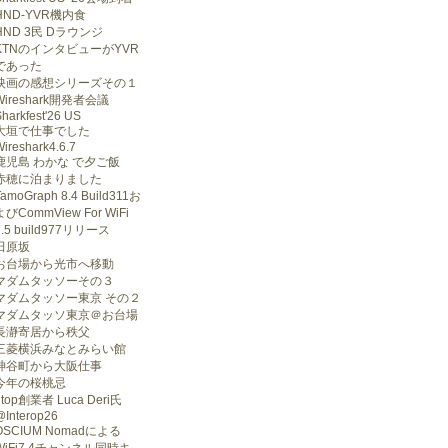
HND-YVR機内食
HND 3民 Dラウンジ
KTNのインタビューがYVR
であった
映画の感想シリーズその１
Wireshark開発者会議
harkfest'26 US
大垣で仕事でした
ireshark4.6.7
鹿児島 わかな で夕ご飯
赤穂に泊まりました
TamoGraph 8.4 Build311お
よびCommView For WiFi
7.5 build977リリース
田原坂
お台場から光市へ移動
マダムタッソーその３
マダムタッソー東京 その２
マダムタッソ東京＠お台場
長瀞寄居から秩父
三菱横浜みなとみらい館
神谷町から大阪仕事
今年の桜桃忌
ntop創業者 Luca Deri氏
@Interop26
OSCIUM Nomadによる