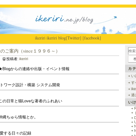
ikeriri
|
ikeriri blog
[Twitter]
[facebook]
gのご案内（since１９９６～）
投稿者:
ikeriri
カテ
★Blogからの連絡や出版・イベント情報
い
す
ットワーク設計・構築 システム開発
ike
過
の日常と猫Loveな著者のふれあい
い
R
沖縄ちゅら情報とか。
を愛する日々の記録