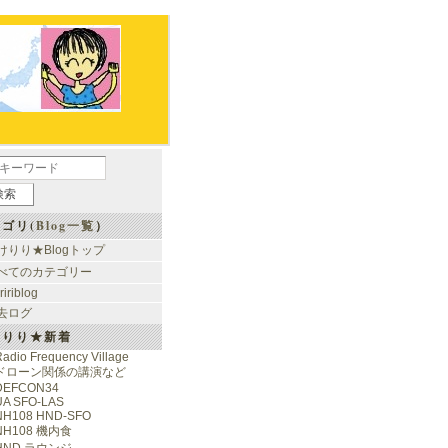
ゴリ(
Blog一覧
）
けりり★Blogトップ
べてのカテゴリー
ririblog
去ログ
けりり★新着
adio Frequency Village
ドローン関係の講演など
DEFCON34
UA SFO-LAS
NH108 HND-SFO
NH108 機内食