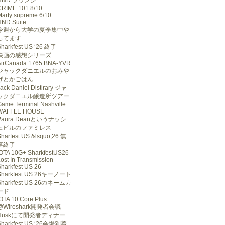
HND ラウンジ
CRIME 101 8/10
arty supreme 6/10
HND Suite
今週から大学の夏季集中や
ってます
Sharkfest US ‘26 終了
映画の感想シリーズ
AirCanada 1765 BNA-YVR
ジャックダニエルのおみや
げとかごはん
ack Daniel Distirary ジャ
ックダニエル醸造所ツアー
ame Terminal Nashville
WAFFLE HOUSE
Paura Deanというナッシ
ュビルのファミレス
harfest US &lsquo;26 無
事終了
IOTA 10G+ SharkfestUS26
ost In Transmission
harkfest US 26
Sharkfest US 26キーノート
Sharkfest US 26のネームカ
ード
OTA 10 Core Plus
@Wireshark開発者会議
Huskにて開発者ディナー
Sharkfest US ‘26会場到着