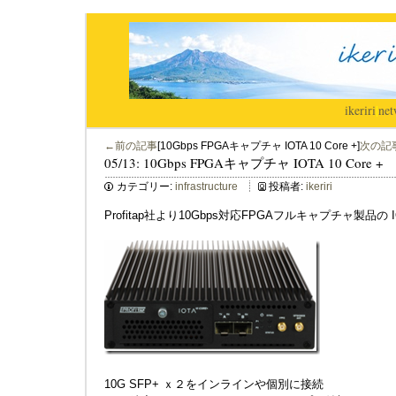
ikeriri
|
net
←前の記事
[10Gbps FPGAキャプチャ IOTA 10 Core +]
次の記
05/13: 10Gbps FPGAキャプチャ IOTA 10 Core +
カテゴリー:
infrastructure
投稿者:
ikeriri
Profitap社より10Gbps対応FPGAフルキャプチャ製品の 
10G SFP+ ｘ２をインラインや個別に接続