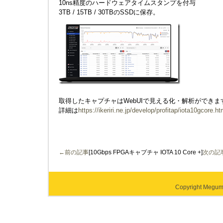
10ns精度のハードウェアタイムスタンプを付与
3TB / 15TB / 30TBのSSDに保存。
取得したキャプチャはWebUIで見える化・解析ができま
詳細は
https://ikeriri.ne.jp/develop/profitap/iota10gcore.ht
←前の記事
[10Gbps FPGAキャプチャ IOTA 10 Core +]
次の記
Copyright Megumi