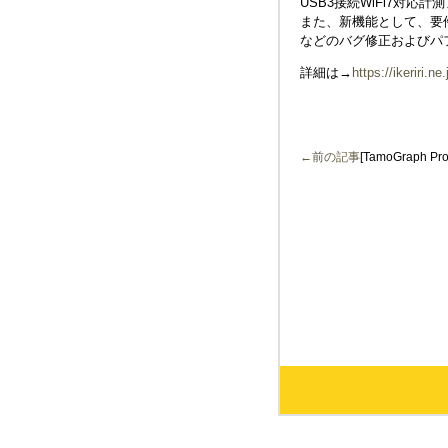
USB3接続WiFi7対応
また、新機能として、要
などのバグ修正およびパ
詳細は→
https://ikeriri.
←前の記事
[TamoGraph Pro