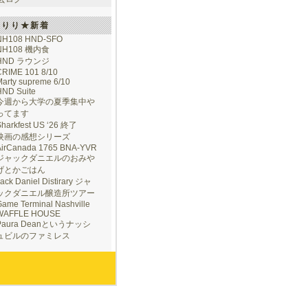
けりり★新着
NH108 HND-SFO
NH108 機内食
HND ラウンジ
CRIME 101 8/10
arty supreme 6/10
HND Suite
今週から大学の夏季集中や
ってます
Sharkfest US ‘26 終了
映画の感想シリーズ
AirCanada 1765 BNA-YVR
ジャックダニエルのおみや
げとかごはん
ack Daniel Distirary ジャ
ックダニエル醸造所ツアー
ame Terminal Nashville
WAFFLE HOUSE
Paura Deanというナッシ
ュビルのファミレス