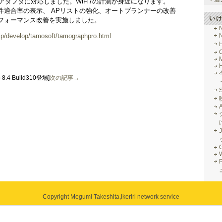
計測アダプタに対応しました。WiFi7の計測が身近になります。
件適合率の表示、 APリストの強化、オートプランナーの改善
い
フォーマンス改善を実施しました。
ne.jp/develop/tamosoft/tamographpro.html
M
 8.4 Build310登場]
次の記事→
J
G
Copyright Megumi Takeshita,
ikeriri network service