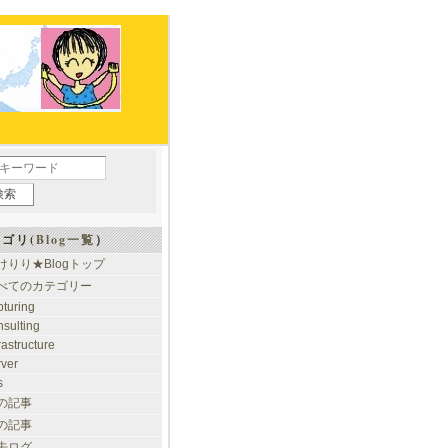
ゴリ(
Blog一覧
）
けりり★Blogトップ
べてのカテゴリー
pturing
nsulting
rastructure
rver
s
の記事
の記事
去ログ