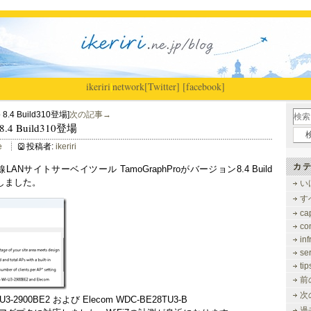
ikeriri
|
network
[Twitter]
[facebook]
 8.4 Build310登場]
次の記事→
 8.4 Build310登場
e
投稿者:
ikeriri
カテ
無線LANサイトサーベイツール TamoGraphProがバージョン8.4 Build
プしました。
い
す
ca
co
inf
se
tip
前
次
U3-2900BE2 および Elecom WDC-BE28TU3-B
過