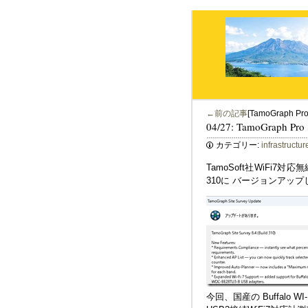
←前の記事
[TamoGraph Pro
04/27: TamoGraph Pro
カテゴリー:
infrastructur
TamoSoft社WiFi7対応
310に バージョンアッ
今回、国産の Buffalo WI-