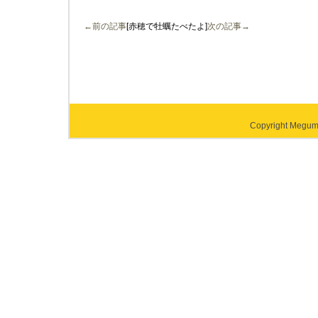
←前の記事
[赤穂で牡蠣たべたよ]
次の記事→
Copyright Megumi