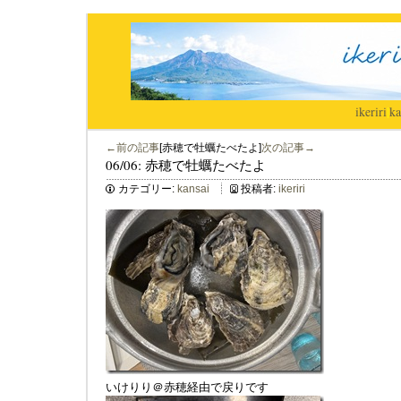
ikeriri
|
ka
←前の記事
[赤穂で牡蠣たべたよ]
次の記事→
06/06: 赤穂で牡蠣たべたよ
カテゴリー:
kansai
投稿者:
ikeriri
いけりり＠赤穂経由で戻りです