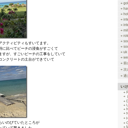
gol
ha
ho
in
in
mi
rot
so
アクティビティもすいてます。
so
時に比べてビーチの浸食がすごくて
uk
ますが、すごいビーチの工事をしていて
we
コンクリートの土台ができていて
前
次
過
い
R
らいのびていたところが
M
っていて驚きました。