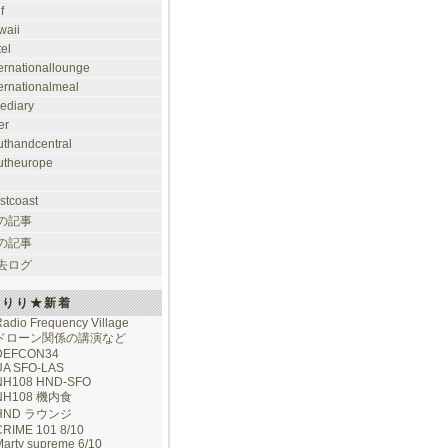
f
waii
tel
ternationallounge
ternationalmeal
lediary
er
uthandcentral
utheurope
stcoast
の記事
の記事
去ログ
けりり★新着
adio Frequency Village
ドローン関係の講演など
DEFCON34
UA SFO-LAS
NH108 HND-SFO
NH108 機内食
HND ラウンジ
CRIME 101 8/10
arty supreme 6/10