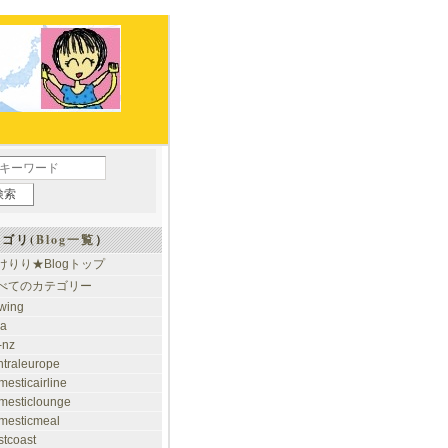
ゴリ(
Blog一覧
）
けりり★Blogトップ
べてのカテゴリー
rwing
ia
-nz
ntraleurope
mesticairline
mesticlounge
mesticmeal
stcoast