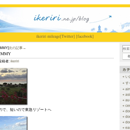
ikeriri
|
mileage
[Twitter]
[facebook]
MMY]
次の記事→
＠MMY
投稿者:
ikeriri
カテ
い
す
ai
as
au
ce
ので、短いので東急リゾートへ
do
do
do
ea