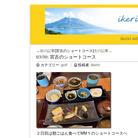
ikeriri
|
mil
←前の記事
[宮古のショートコース]
次の記事→
03/30: 宮古のショートコース
カテゴリー:
golf
投稿者:
ikeriri
２日目は朝ごはん食べてMMＹのショートコースへ