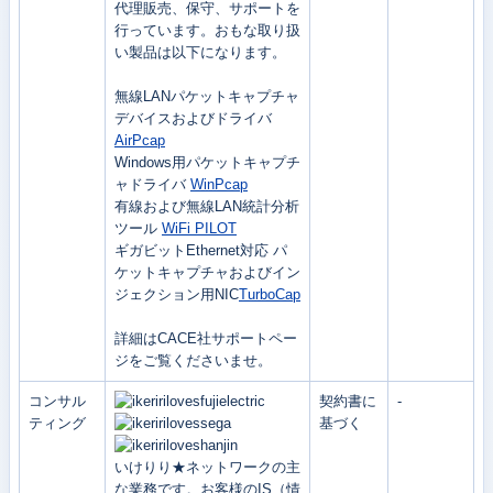
代理販売、保守、サポートを
行っています。おもな取り扱
い製品は以下になります。
無線LANパケットキャプチャ
デバイスおよびドライバ
AirPcap
Windows用パケットキャプチ
ャドライバ
WinPcap
有線および無線LAN統計分析
ツール
WiFi PILOT
ギガビットEthernet対応 パ
ケットキャプチャおよびイン
ジェクション用NIC
TurboCap
詳細はCACE社サポートペー
ジをご覧くださいませ。
コンサル
契約書に
-
ティング
基づく
いけりり★ネットワークの主
な業務です。お客様のIS（情