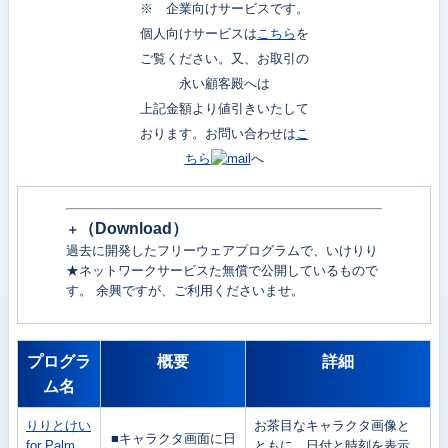
※ 企業向けサービスです。
個人向けサービスは
こちら
を
ご覧ください。又、お取引の
永い顧客殿へは
上記金額より値引きいたして
おります。お問い合わせは
こ
ちら
へ
（
Download）
＋
過去に開発したフリーウェアプログラムで、いけりり
★ネットワークサービスた無償で公開しているもので
す。 余興ですが、ご利用くださいませ。
プログラ
概要
詳細
ム名
りりとけい
お茶目なキャラクタ画像と
■キャラクタ画面に日
for Palm
ともに、日付と時刻を表示