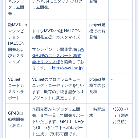
ネルプロ
チパネル(モニタッチ)プログ
見積
グラム開
ラム開発。
発
独MVTech
project規
-
マシンビ
ドイツMVTech社 HALCON
模でのお
ジョン
の開発支援、カスタマイズ
見積
HALCON
開発およ
マシンビジョン関連業務は
画
びカスタ
像処理のエキスパート 株式
マイズ
会社リンクス様
と協業してお
ります。→
http://www.linx.jp/
VB.net
VB.netのプログラムチュー
project規
-
コードカ
ニング・コーディングを行い
模でのお
スタムサ
ます。既存の手続き型からオ
見積
ポート
ブジェクトに変更します。
企画立案からプログラム開
時間請
\3500～/
GP-IB自
発、まで一貫して開発サポー
求
ｈ（別途
動機開発
トいたします。GP-IB I/Fか
お見積）
（派遣）
らOffice系ソフトへのレポー
ト生成まで対応可能です。