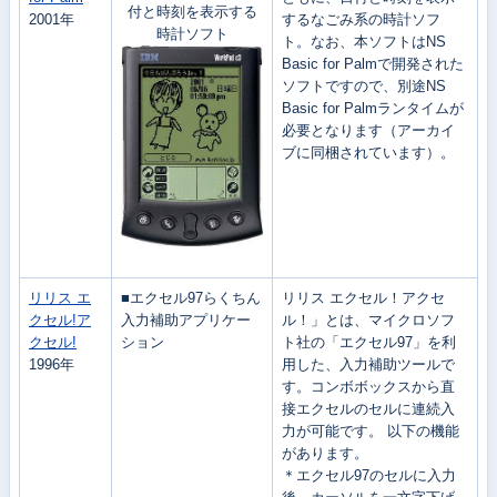
付と時刻を表示する
2001年
するなごみ系の時計ソフ
時計ソフト
ト。なお、本ソフトはNS
Basic for Palmで開発された
ソフトですので、別途NS
Basic for Palmランタイムが
必要となります（アーカイ
ブに同梱されています）。
リリス エ
■エクセル97らくちん
リリス エクセル！アクセ
クセル!ア
入力補助アプリケー
ル！」とは、マイクロソフ
クセル!
ション
ト社の「エクセル97」を利
1996年
用した、入力補助ツールで
す。コンボボックスから直
接エクセルのセルに連続入
力が可能です。
以下の機能
があります。
＊エクセル97のセルに入力