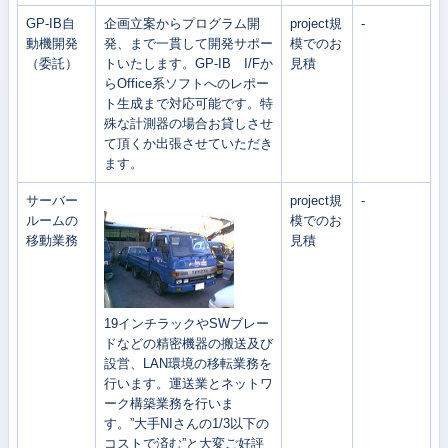
GP-IB自
企画立案からプログラム開
project規
-
動機開発
発、まで一貫して開発サポー
模でのお
（委託）
トいたします。GP-IB I/Fか
見積
らOffice系ソフトへのレポー
ト生成まで対応可能です。特
殊な計測器の場合お貸しさせ
て頂くか出張させていただき
ます。
サーバー
project規
-
ルームの
模でのお
移動業務
見積
19インチラックやSWブレー
ドなどの精密機器の搬送及び
設営、LAN環境の移転業務を
行います。運送業とネットワ
ーク構築業務を行いま
す。”大手NIさんの1/3以下の
コストで済む”と大変ご好評