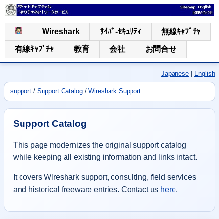
Wireshark
ｻｲﾊﾞ-ｾｷｭﾘﾃｨ
無線ｷｬﾌﾟﾁｬ
有線ｷｬﾌﾟﾁｬ
教育
会社
お問合せ
Japanese
|
English
support
/
Support Catalog
/
Wireshark Support
Support Catalog
This page modernizes the original support catalog
while keeping all existing information and links intact.
It covers Wireshark support, consulting, field services,
and historical freeware entries. Contact us
here
.