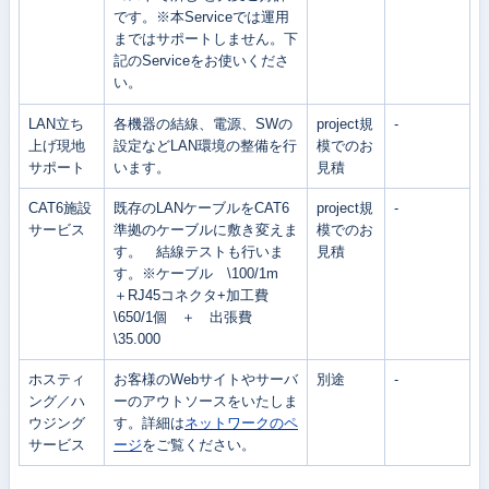
です。※本Serviceでは運用
まではサポートしません。下
記のServiceをお使いくださ
い。
LAN立ち
各機器の結線、電源、SWの
project規
-
上げ現地
設定などLAN環境の整備を行
模でのお
サポート
います。
見積
CAT6施設
既存のLANケーブルをCAT6
project規
-
サービス
準拠のケーブルに敷き変えま
模でのお
す。 結線テストも行いま
見積
す。※ケーブル \100/1m
＋RJ45コネクタ+加工費
\650/1個 ＋ 出張費
\35.000
ホスティ
お客様のWebサイトやサーバ
別途
-
ング／ハ
ーのアウトソースをいたしま
ウジング
す。詳細は
ネットワークのペ
サービス
ージ
をご覧ください。