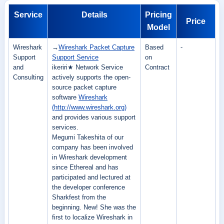
Service
Details
Pricing
Price
Model
Wireshark
→
Wireshark Packet Capture
Based
-
Support
Support Service
on
and
ikeriri★ Network Service
Contract
Consulting
actively supports the open-
source packet capture
software
Wireshark
(http://www.wireshark.org)
and provides various support
services.
Megumi Takeshita of our
company has been involved
in Wireshark development
since Ethereal and has
participated and lectured at
the developer conference
Sharkfest from the
beginning. New! She was the
first to localize Wireshark in