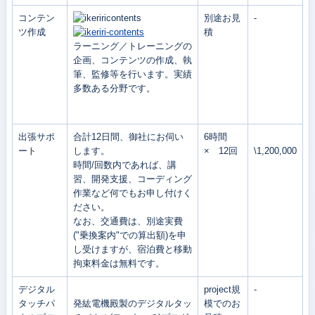
コンテン
別途お見
-
ツ作成
積
ラーニング／トレーニングの
企画、コンテンツの作成、執
筆、監修等を行います。実績
多数ある分野です。
出張サポ
合計12日間、御社にお伺い
6時間
ート
します。
× 12回
\1,200,000
時間/回数内であれば、講
習、開発支援、コーディング
作業など何でもお申し付けく
ださい。
なお、交通費は、別途実費
("乗換案内"での算出額)を申
し受けますが、宿泊費と移動
拘束料金は無料です。
デジタル
project規
-
タッチパ
発紘電機殿製のデジタルタッ
模でのお