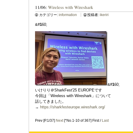
11/06:
Wireless with Wireshark
カテゴリー:
information
投稿者:
ikeriri
&#
1
60;
&#
1
60;
いけりり＠SharkFest'25 EUROPEです
今回は「Wireless with Wireshark」について
話してきました。
→
https://sharkfesteurope.wireshark.org/
Prev [P.1/37]
Next
[*No.1-10 of 367] First /
Last