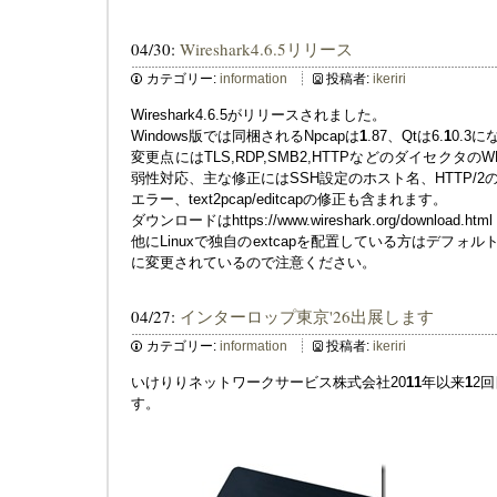
04/30:
Wireshark4.6.5リリース
カテゴリー:
information
投稿者:
ikeriri
Wireshark4.6.5がリリースされました。
Windows版では同梱されるNpcapは
1
.87、Qtは6.
1
0.3
変更点にはTLS,RDP,SMB2,HTTPなどのダイセクタ
弱性対応、主な修正にはSSH設定のホスト名、HTTP/2の
エラー、text2pcap/editcapの修正も含まれます。
ダウンロードはhttps://www.wireshark.org/download.html
他にLinuxで独自のextcapを配置している方はデフォルトパスが/usr
に変更されているので注意ください。
04/27:
インターロップ東京'26出展します
カテゴリー:
information
投稿者:
ikeriri
いけりりネットワークサービス株式会社20
1
1
年以来
1
2回
す。