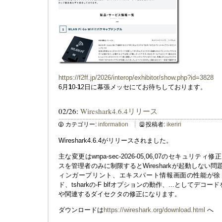
https://f2ff.jp/2026/interop/exhibitor/show.php?id=3828
6月
1
0-
1
2日に幕張メッセにてお待ちしております。
02/26:
Wireshark4.6.4リリース
カテゴリー:
information
投稿者:
ikeriri
Wireshark4.6.4がリリースされました。
主な変更はwnpa-sec-2026-05,06,07のセキュリテ
スを管理者のみに制限するとWiresharkが起動しない
ィンガープリント、エキスパート情報画面の性能が徐々
ド、tsharkの-F blfオプションの動作、...としてデ
や関連するダイセクタの修正になります。
ダウンロードは
https://wireshark.org/download.html
へ