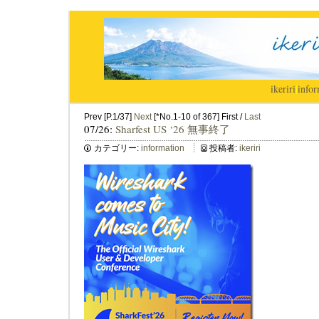
ikeriri
|
infor
Prev [P.1/37]
Next
[*No.1-10 of 367] First /
Last
07/26:
Sharfest US ‘26 無事終了
カテゴリー:
information
投稿者:
ikeriri