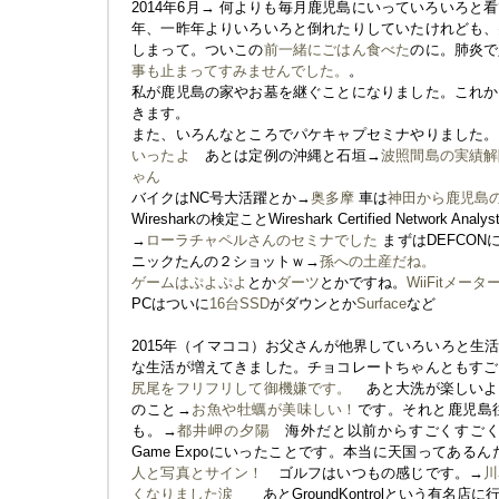
2014年6月→ 何よりも毎月鹿児島にいっていろいろと
年、一昨年よりいろいろと倒れたりしていたけれども、
しまって。ついこの
前一緒にごはん食べた
のに。肺炎で
事も止まってすみませんでした。
。
私が鹿児島の家やお墓を継ぐことになりました。これか
きます。
また、いろんなところでパケキャプセミナやりました。
いったよ
あとは定例の沖縄と石垣→
波照間島の実績解
ゃん
バイクはNC号大活躍とか→
奥多摩
車は
神田から鹿児島
Wiresharkの検定ことWireshark Certified Networ
→
ローラチャペルさんのセミナでした
まずはDEFCO
ニックたんの２ショットｗ→
孫への土産だね。
ゲームは
ぷよぷよ
とか
ダーツ
とかですね。
WiiFitメー
PCはついに
16台SSD
がダウンとか
Surface
など
2015年（イマココ）お父さんが他界していろいろと生
な生活が増えてきました。チョコレートちゃんともすご
尻尾をフリフリして御機嫌です。
あと大洗が楽しいよ
のこと→
お魚や牡蠣が美味しい！
です。それと鹿児島
も。→
都井岬の夕陽
海外だと以前からすごくすごく行きたか
Game Expoにいったことです。本当に天国ってある
人と写真とサイン！
ゴルフはいつもの感じです。→
川
くなりました涙
あとGroundKontrolという有名