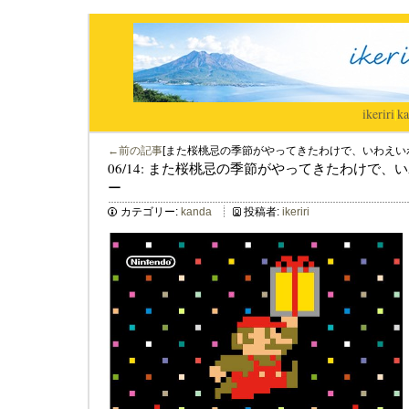
ikeriri
|
ka
←前の記事
[また桜桃忌の季節がやってきたわけで、いわえい
06/14: また桜桃忌の季節がやってきたわけで
ー
カテゴリー:
kanda
投稿者:
ikeriri