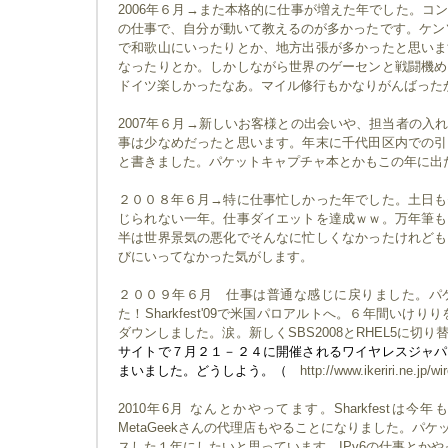
2006年６月→また本格的に仕事が増えた年でした。コ
の仕事で、自分が動いて教えるのが多かったです。ケンソ
で和歌山にいったりとか、地方出張が多かったと思いま
なったりとか。しかしながら世界のゲーセンと戦闘機め
ドイツ楽しかったなあ。マイル修行もかなりがんばった
2007年６月→新しいお客様との出会いや、担当者の入
事は少なめだったと思います。年末に千代田区内での引
と書きました。パケットキャプチャ本とかもこの年に出
２００８年６月→特に仕事忙しかった年でした。土日も
じられない一年。仕事ダイエットを達成ｗｗ。万年筆も
半は世界景気の悪化でそんなに忙しくなかったけれども
びにいってなかった気がします。
２００９年６月 仕事は普通な感じに戻りました。パ
た！Sharkfest'09で米国パロアルトへ。６年間いけりり
ダウンしました。涙。新しくSBS2008とRHEL5に切
サイトで７月２１－２４に開催されるワイヤレスジャパ
まいました。どうしよう。（
http://www.ikeriri.ne.jp/wi
2010年6月 なんとかやってます。Sharkfestは
MetaGeekさんの代理店もやることになりました。パケ
スした１年にしたいと思っています。IPv6の仕事とか