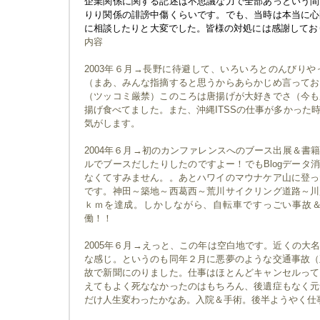
企業関係に関する記述は不思議な力で全部あっという間
りり関係の誹謗中傷くらいです。でも、当時は本当に心
に相談したりと大変でした。皆様の対処には感謝してお
内容
2003年６月→長野に待避して、いろいろとのんびり
（まあ、みんな指摘すると思うからあらかじめ言ってお
（ツッコミ厳禁）このころは唐揚げが大好きでさ（今も
揚げ食べてました。また、沖縄ITSSの仕事が多かった
気がします。
2004年６月→初のカンファレンスへのブース出展＆書
ルでブースだしたりしたのですよー！でもBlogデータ
なくてすみません。。あとハワイのマウナケア山に登っ
です。神田～築地～西葛西～荒川サイクリング道路～川
ｋｍを達成。しかしながら、自転車ですっごい事故
働！！
2005年６月→えっと、この年は空白地です。近くの大
な感じ。というのも同年２月に悪夢のような交通事故（
故で新聞にのりました。仕事はほとんどキャンセルって
えてもよく死ななかったのはもちろん、後遺症もなく元
だけ人生変わったかなあ。入院＆手術。後半ようやく仕