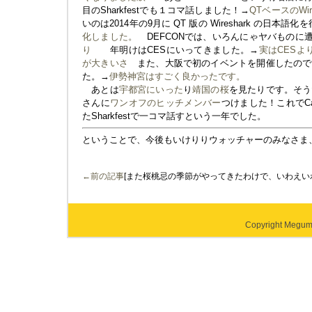
目のSharkfestでも１コマ話しました！→
QTベースのWir
いのは2014年の9月に QT 版の Wireshark の日本
化しました。
DEFCONでは、いろんにゃヤバものに
り
年明けはCESにいってきました。→
実はCESより
が大きいさ
また、大阪で初のイベントを開催したので
た。→
伊勢神宮はすごく良かったです。
あとは
宇都宮にいった
り
靖国の桜
を見たりです。そう
さんに
ワンオフのヒッチメンバー
つけました！これでCa
たSharkfestで一コマ話すという一年でした。
ということで、今後もいけりりウォッチャーのみなさま
←前の記事
[また桜桃忌の季節がやってきたわけで、いわえい
Copyright Megumi