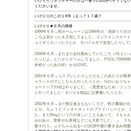
いけりりウォッチャーの方は一番下の2014へそうでな
くださいませ。
いけりりのこの１X年（えっ？１７歳？
いけりり★６月の推移
1999年６月→初ホームページは1994年の「池袋りりす
ころは若かった＆入院してました。インラインスケート
ョイポリスいったりとか、モバイルギア改造したりして
2000年６月→まだまだ会社勤めしていたころ（OLと
だったよ。とにかくゲームしてました。PSOに700時
余裕だったあの頃）セガLOVE。
2001年６月→コスプレしたりしたのもこのあたりが限
ャラットのでじこちゃんやったりとか、I'sのいおりち
ョートヘアの頃はやりました。（黒歴史なため、ツッコ
とやってました・モバイル雑誌に記事書いたりとか。
2002年６月→まだ独立後まもないころで、初の書籍が出
とか。ちょうどインターネットのプライバシーとか、
た。まだBlogというのが珍しいこともあって、２ちゃ
みがあり、警察やお客様などにも大変でした。 →
２
骸その１
、→
２ちゃんねるへの誹謗中傷の書き込み残骸