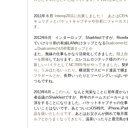
2011年６月
Interop2011に出展しました！
あとはCE
キュリティとパケットキャプチャや分析にフォーカス
す。
2012年6月 インターロップ、Sharkfestですが、Ri
ていけりり初の有線LAN向けタップとなる
Dualcom
→
DualcommのUSB電源タップとか
また、無線の仕事もかなり活発化してきました。
陸上自
ーを開催
しております。エレコムロジテック様のデバッ
新しいバイクとしてNC700S号がやってきました。
契
り
、
うみほたるいったり
、横須賀でスピード違反で捕ま
フラガールとか
、長野いったりとツーリングいっぱいや
つもですね。
2013年6月→
このへん
なんと光栄なことに初年度からずっと
者会議のSharkfestですが、昨年のチームスピーカー
演をすることになりました。パケットキャプチャの仕事
しいことはないです。あとついにiOS時代、iPhone,iP
品を扱いだしたりです。
あとはお父さんが倒れて毎月鹿
ルフとかうまくなってきたり
、温泉いったりと鹿児島が