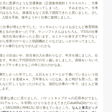
２月に悪夢のような交通事故（正面衝突相対１００ｋｍｈ）、大事
仕事はほとんどキャンセルってしまった。。。すみませんー。今考
のはもちろん、後遺症もなく元気で退院できたと思いました。少し
。入院＆手術。後半ようやく仕事に復帰しました。
格的に仕事が増えた年でした。コンサルというよりもほとんど教育関係
教えるのが多かったです。ケンソフトさんはもちろん、ITSSの仕事
、地方出張が多かったと思います。セミナーが多すぎて声がでなく
がら世界のゲーセンと戦闘機めぐりなどはしっかりやってました。
マイル修行もかなりがんばったかも
お客様との出会いや、担当者の入れ替わりなど、年月を感じました。仕
ます。年末に千代田区内での引っ越しをしました。原稿をいろいろ
キャプチャ本とかもこの年に出たのかなあ。
事忙しかった年でした。土日もセミナーとかで働いているという信
イエットを達成ｗｗ。万年筆もらったなあ。あと時計を買った。後
んなに忙しくなかったけれども、強烈な仕事の一年で、ほとんど遊
します。
は普通な感じに戻りました。パケットキャプチャの応用本がでまし
で米国パロアルトへ。６年間いけりりをささえてきたCobaltRaQ4がついに
くSBS2008とRHEL5に切り替えているところ。
なんと東京ビック