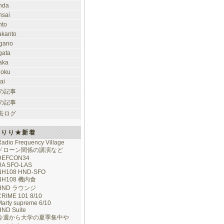
nda
nsai
nto
takanto
gano
gata
aka
hoku
ai
の記事
の記事
去ログ
けりり★新着
adio Frequency Village
ドローン関係の講演など
DEFCON34
UA SFO-LAS
NH108 HND-SFO
NH108 機内食
HND ラウンジ
CRIME 101 8/10
arty supreme 6/10
HND Suite
今週から大学の夏季集中や