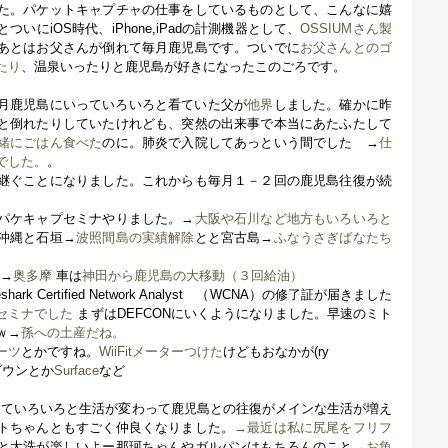
た。パケットキャプチャの仕事をしているものとして、こんなに嬉
いにiOS時代、iPhone,iPadの計測機器として、
OSSIUMさん製
あとはお父さんが倒れて毎月鹿児島です。ついでに
お父さんとのゴ
たり
、温泉いったりと鹿児島が好きになったこのごろです。
も毎月鹿児島にいっていろいろと看ていた父が
他界
しました。確かに昨
と倒れたりしていたけれども、突然の出来事で本当にあたふたして
緒にごはん食べた
のに。肺炎で入院してあっという間でした →
仕
でした。
。
継ぐことになりました。これからも毎月１－２回の鹿児島往復が続
パケキャプセミナやりました。→
大阪や石川など地方もいろいろと
沖縄と石垣→
波照間島の実績解除
とと宮古島→
ふなうさぎばなたち
か→
奥多摩
車は
神田から鹿児島の大移動（３回給油）
shark Certified Network Analyst （WCNA）の修了証が届きました
セミナでした
まずはDEFCONにいくようになりました。早速のミト
ｗ→
孫への土産だね。
ーツ
とかですね。
WiiFitメーターつけた
けどもおなかが(ry
ダウンとか
Surface
など
界していろいろと生活が変わって鹿児島との往復がメインな生活が増え
トちゃんともすごく仲良くなりました。
→最近は私に尻尾をフリフ
大洗が楽しいよー那珂ちゃんやガルパンはもちろんのこと→
お魚