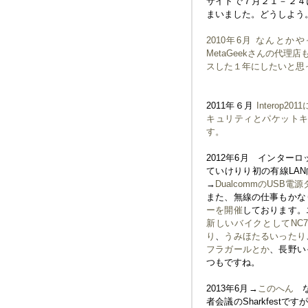
サイトで７月２１－２４
まいました。どうしよ
2010年6月 なんとか
MetaGeekさんの代
スした１年にしたいと思っ
2011年６月
Interop2
キュリティとパケット
す。
2012年6月 インターロッ
ていけりり初の有線LA
→
DualcommのUSB電
また、無線の仕事もかな
ーを開催
しております。
新しいバイクとしてNC
り
、
うみほたるいったり
フラガールとか
、長野い
つもですね。
2013年6月→
このへん
な
者会議のSharkfes