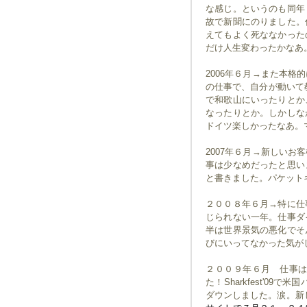
な感じ。というのも同年
故で新聞にのりました。
えてもよく死ななかった
だけ人生変わったかなあ
2006年６月→また本
の仕事で、自分が動いて
で和歌山にいったりとか
なったりとか。しかしな
ドイツ楽しかったなあ。
2007年６月→新しい
事は少なめだったと思い
と書きました。パケット
２００８年６月→特に仕
じられない一年。仕事ダ
半は世界景気の悪化でそ
びにいってなかった気が
２００９年６月 仕事
た！Sharkfest'09
ダウンしました。涙。新し