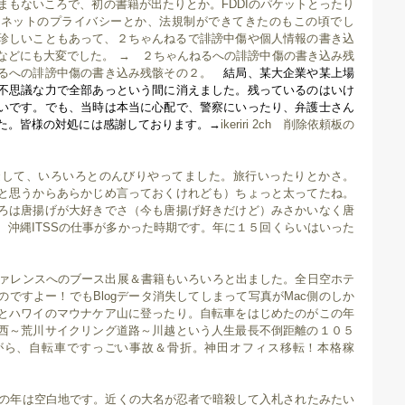
後まもないころで、初の書籍が出たりとか。FDDIのパケットとったり
ーネットのプライバシーとか、法規制ができてきたのもこの頃でし
のが珍しいこともあって、２ちゃんねるで誹謗中傷や個人情報の書き込
などにも大変でした。 →
２ちゃんねるへの誹謗中傷の書き込み残
るへの誹謗中傷の書き込み残骸その２。
結局、某大企業や某上場
不思議な力で全部あっという間に消えました。残っているのはいけ
いです。でも、当時は本当に心配で、警察にいったり、弁護士さん
た。皆様の対処には感謝しております。→
ikeriri 2ch 削除依頼板の
待避して、いろいろとのんびりやってました。旅行いったりとかさ。
と思うからあらかじめ言っておくけれども）ちょっと太ってたね。
ろは唐揚げが大好きでさ（今も唐揚げ好きだけど）みさかいなく唐
、沖縄ITSSの仕事が多かった時期です。年に１５回くらいはいった
ンファレンスへのブース出展＆書籍もいろいろと出ました。全日空ホテ
ですよー！でもBlogデータ消失してしまって写真がMac側のしか
とハワイのマウナケア山に登ったり。自転車をはじめたのがこの年
西～荒川サイクリング道路～川越という人生最長不倒距離の１０５
がら、自転車ですっごい事故＆骨折。神田オフィス移転！本格稼
、この年は空白地です。近くの大名が忍者で暗殺して入札されたみたい