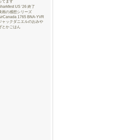
ってます
Sharkfest US ‘26 終了
映画の感想シリーズ
AirCanada 1765 BNA-YVR
ジャックダニエルのおみや
げとかごはん