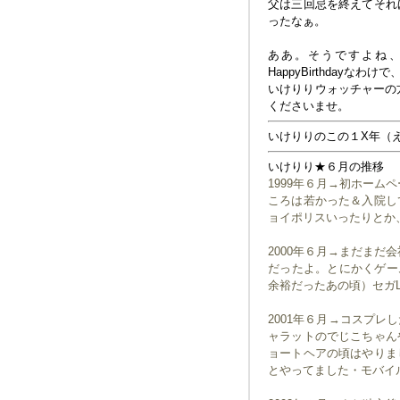
父は三回忌を終えてそれ
ったなぁ。
ああ。そうですよね
HappyBirthday
いけりりウォッチャーの
くださいませ。
いけりりのこの１X年（
いけりり★６月の推移
1999年６月→初ホーム
ころは若かった＆入院し
ョイポリスいったりとか
2000年６月→まだまだ
だったよ。とにかくゲー
余裕だったあの頃）セガL
2001年６月→コスプ
ャラットのでじこちゃん
ョートヘアの頃はやりま
とやってました・モバイ