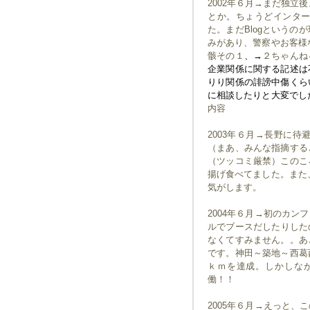
2002年６月→まだ独立
とか。ちょうどインタ
た。まだBlogという
みがあり、警察やお客様
骸その１
、→
２ちゃんね
企業関係に関する記述は
りり関係の誹謗中傷くら
に相談したりと大変でし
内容
2003年６月→長野に
（まあ、みんな指摘する
（ツッコミ厳禁）このこ
揚げ食べてました。また
気がします。
2004年６月→初のカ
ルでブースだしたりしたの
なくてすみません。。あ
です。神田～築地～西葛
ｋｍを達成。しかしな
働！！
2005年６月→えっと