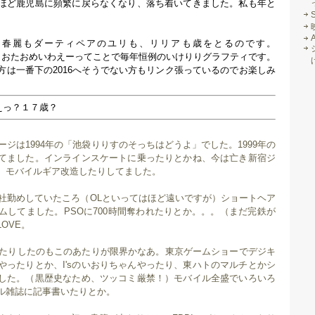
ほど鹿児島に頻繁に戻らなくなり、落ち着いてきました。私も年と
、春麗もダーティペアのユリも、リリアも歳をとるのです。
なわけで、おたおめいわえーってことで毎年恒例のいけりりグラフティです。
方は一番下の2016へそうでない方もリンク張っているのでお楽しみ
えっ？１７歳？
ページは1994年の「池袋りりすのそっちはどうよ」でした。1999年の
てました。インラインスケートに乗ったりとかね、今は亡き新宿ジ
、モバイルギア改造したりしてました。
会社勤めしていたころ（OLといってはほど遠いですが）ショートヘア
ムしてました。PSOに700時間奪われたりとか。。。（まだ完鉄が
OVE。
レしたりしたのもこのあたりが限界かなあ。東京ゲームショーでデジキ
やったりとか、I'sのいおりちゃんやったり、東ハトのマルチとかシ
した。（黒歴史なため、ツッコミ厳禁！）モバイル全盛でいろいろ
ル雑誌に記事書いたりとか。