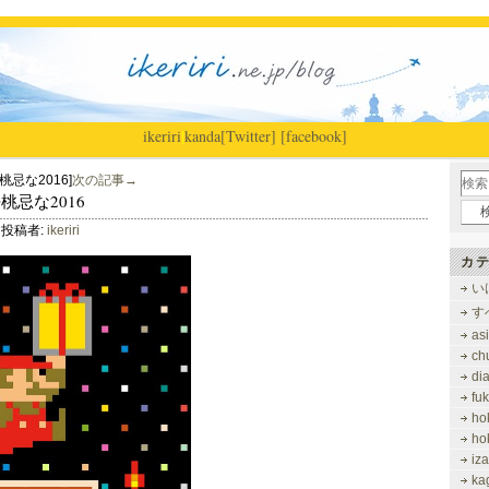
ikeriri
|
kanda
[Twitter]
[facebook]
忌な2016]
次の記事→
桜桃忌な2016
投稿者:
ikeriri
カテ
い
す
as
ch
di
fu
ho
ho
iz
ka