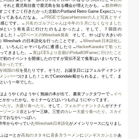
。それと鹿児島往復で鹿児島を知る機会が増えたかも。→
都井岬の
すごく行きたかった念願のPortland Retro Game Expoにいっ
国ってあるんだなぁ。→
PRGEでSpaceHamsterの人と写真とサイ
感じです。→
川名のゴルフにゃんは今年の５月になくなりました
ntrolという有名店に行けたのもよかったよ。そして、７回目の
話しました！→
QTベースのWireshark発表
そして、やっぱり大きいの
版の Wireshark の日本語化を行ったことです。→
Wireshark日本語化し
では、いろんにゃヤバものに遭遇したり→
HackerKaraokeで歌った
ってきました。→
実はCESより念願のPinballOfFameに行けたこと
初のイベントを開催したのですが宣伝不足で集客はいまいちでし
良かったです。
り
靖国の桜
を見たりです。そうだ、お誕生日にはフェルディナンド
メンバー
つけました！これでCanondale載せられるよ。そして、ま
話すという一年でした。
まずはようやくのようやく無線の本が出て、書泉ブックタワーで
→イベ
とかかったかな。セミナーなどはいつものようにやってます。
べたり
。
大盛り食べたり
。そして、
フェルディナントさん
がドナド
ーゾーン３週
とレゲー三昧。三笠の
カレー大盛り食べたり
、
スカイ
堂
でおなかいっぱい。
昨年からやっていた
Wireshark日本語化
がメインリリースになりまし
で
ふはーとか
高知のタタキ
に
喜多方ラーメン
に
ジンギスカンとか
あ