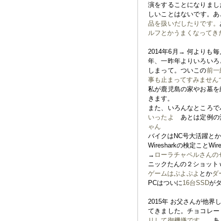
演をすることになりまし
しいことはないです。あとつ
品を扱いだしたりです。
ルフとかうまくなってき
2014年6月→ 何より
年、一昨年よりいろいろ
しまって。ついこの
前一
事も止まってすみません
私が鹿児島の家やお墓を
きます。
また、いろんなところで
いったよ
あとは定例の
ゃん
バイクはNC号大活躍と
Wiresharkの検定ことWire
→
ローラチャペルさんの
ニックたんの２ショット
ゲームは
ぷよぷよ
とか
ダ
PCはついに
16台SSD
が
2015年 お父さんが他
てきました。チョコレー
リして御機嫌です。
あと