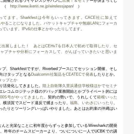
に開催されるワイヤレスジャパンに
出展！＆セミナ
ーが決まってし
う。（
http://www.ikeriri.ne.jp/wirelessjapan/
）
やってます。Sharkfestは今年もいってきます。CACE社に加えて
理店もやることになりました。パケットキャプチャや無線LANにフォーカ
ています。IPv6の仕事とかやったりしてます。
011に出展しました！
あとはCEHv7を日本人で初めて取得したり、セ
キャプチャや分析にフォーカスして、がんばっていきたいと思いま
プ、Sharkfestですが、Riverbedブースにてセッション開催、そし
N向けタップとなる
Dualcomm社製品をCEATECで発表
したりとか。
源タップとか
り活発化してきました。
陸上自衛隊久里浜通信学校様ほかでセミナ
エレコムロジテック様のデバッグ業務開始とかプライベート的には
700S号がやってきました。
契約の勢いで、うれしくて
箱根いった
、横須賀でスピード違反で捕まったり、
福島、いわきにいったり
、
ったりとツーリングいっぱいやりました。あとはお約束の沖縄はい
んと光栄なことに初年度からずっと参加しているWiresharkの開発
tですが、昨年のチームスピーカーより、ついについに一人でUCBKでの講