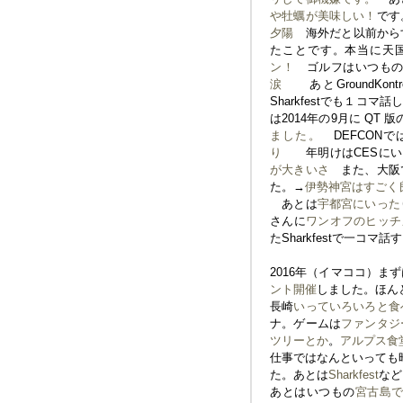
や牡蠣が美味しい！
です
夕陽
海外だと以前からすごく
たことです。本当に天
ン！
ゴルフはいつもの
涙
あとGroundKo
Sharkfestでも１コマ
は2014年の9月に QT 
ました。
DEFCON
り
年明けはCESにい
が大きいさ
また、大阪で
た。→
伊勢神宮はすごく
あとは
宇都宮にいった
さんに
ワンオフのヒッチ
たSharkfestで一コマ
2016年（イマココ）
ント開催
しました。ほん
長崎
いっていろいろと食
ナ。ゲームは
ファンタジ
ツリーとか
。
アルプス食
仕事ではなんといっても
た。あとは
Sharkfest
など
あとはいつもの
宮古島