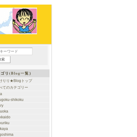
ゴリ(
Blog一覧
）
けりり★Blogトップ
べてのカテゴリー
ia
ugoku-shikoku
ary
kuoka
kkaido
kuriku
akaya
goshima