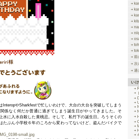
ka
ka
ka
ki
na
nii
os
to
tok
前
次
過
い
R
nteropやSharkfestで忙しいわけで、大台の大台を突破してしまう
に関係なく何だか普通に過ぎてしまう誕生日がやってきました。そ
上水に入水自殺した黄桃忌。そして、私竹下の誕生日。ろうそくの
はたぶん小学校６年のころから変わってないけど、盗んだバイクで
M