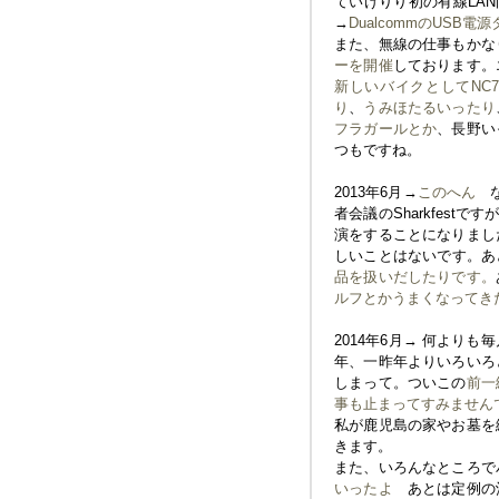
ていけりり初の有線LA
→
DualcommのUSB電
また、無線の仕事もかな
ーを開催
しております。
新しいバイクとしてNC
り
、
うみほたるいったり
フラガールとか
、長野い
つもですね。
2013年6月→
このへん
な
者会議のSharkfes
演をすることになりまし
しいことはないです。あとつ
品を扱いだしたりです。
ルフとかうまくなってき
2014年6月→ 何より
年、一昨年よりいろいろ
しまって。ついこの
前一
事も止まってすみません
私が鹿児島の家やお墓を
きます。
また、いろんなところで
いったよ
あとは定例の