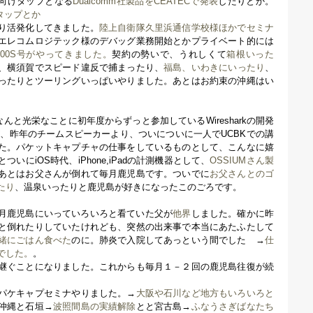
N向けタップとなる
Dualcomm社製品をCEATECで発表
したりとか。
源タップとか
り活発化してきました。
陸上自衛隊久里浜通信学校様ほかでセミナ
エレコムロジテック様のデバッグ業務開始とかプライベート的には
700S号がやってきました。
契約の勢いで、うれしくて
箱根いった
、横須賀でスピード違反で捕まったり、
福島、いわきにいったり
、
ったりとツーリングいっぱいやりました。あとはお約束の沖縄はい
んと光栄なことに初年度からずっと参加しているWiresharkの開発
tですが、昨年のチームスピーカーより、ついについに一人でUCBKでの講
た。パケットキャプチャの仕事をしているものとして、こんなに嬉
いにiOS時代、iPhone,iPadの計測機器として、
OSSIUMさん製
あとはお父さんが倒れて毎月鹿児島です。ついでに
お父さんとのゴ
たり
、温泉いったりと鹿児島が好きになったこのごろです。
も毎月鹿児島にいっていろいろと看ていた父が
他界
しました。確かに昨
と倒れたりしていたけれども、突然の出来事で本当にあたふたして
緒にごはん食べた
のに。肺炎で入院してあっという間でした →
仕
でした。
。
継ぐことになりました。これからも毎月１－２回の鹿児島往復が続
パケキャプセミナやりました。→
大阪や石川など地方もいろいろと
沖縄と石垣→
波照間島の実績解除
とと宮古島→
ふなうさぎばなたち