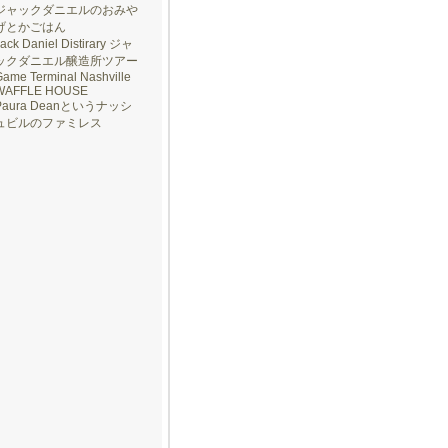
ジャックダニエルのおみや
げとかごはん
ack Daniel Distirary ジャ
ックダニエル醸造所ツアー
ame Terminal Nashville
WAFFLE HOUSE
Paura Deanというナッシ
ュビルのファミレス