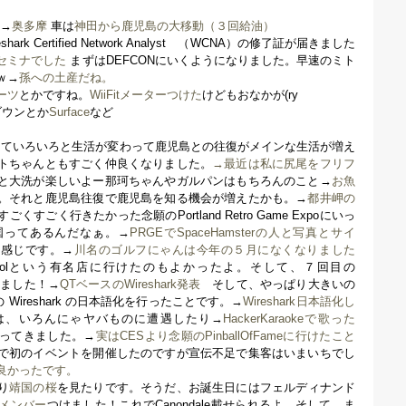
か→
奥多摩
車は
神田から鹿児島の大移動（３回給油）
shark Certified Network Analyst （WCNA）の修了証が届きました
セミナでした
まずはDEFCONにいくようになりました。早速のミト
ｗ→
孫への土産だね。
ーツ
とかですね。
WiiFitメーターつけた
けどもおなかが(ry
ダウンとか
Surface
など
界していろいろと生活が変わって鹿児島との往復がメインな生活が増え
トちゃんともすごく仲良くなりました。
→最近は私に尻尾をフリフ
大洗が楽しいよー那珂ちゃんやガルパンはもちろんのこと→
お魚
。それと鹿児島往復で鹿児島を知る機会が増えたかも。→
都井岬の
すごく行きたかった念願のPortland Retro Game Expoにいっ
国ってあるんだなぁ。→
PRGEでSpaceHamsterの人と写真とサイ
感じです。→
川名のゴルフにゃんは今年の５月になくなりました
ntrolという有名店に行けたのもよかったよ。そして、７回目の
話しました！→
QTベースのWireshark発表
そして、やっぱり大きいの
版の Wireshark の日本語化を行ったことです。→
Wireshark日本語化し
では、いろんにゃヤバものに遭遇したり→
HackerKaraokeで歌った
ってきました。→
実はCESより念願のPinballOfFameに行けたこと
初のイベントを開催したのですが宣伝不足で集客はいまいちでし
良かったです。
り
靖国の桜
を見たりです。そうだ、お誕生日にはフェルディナンド
メンバー
つけました！これでCanondale載せられるよ。そして、ま