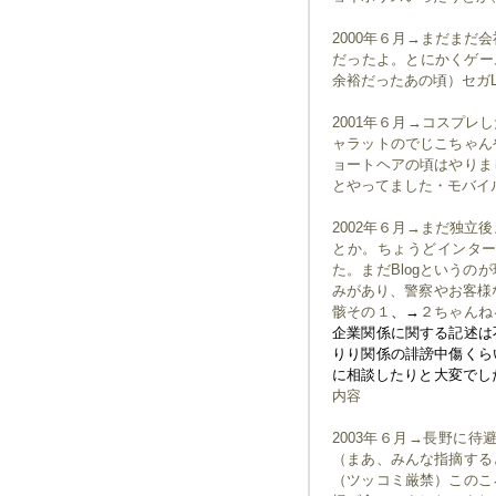
2000年６月→まだまだ
だったよ。とにかくゲー
余裕だったあの頃）セガL
2001年６月→コスプ
ャラットのでじこちゃん
ョートヘアの頃はやりま
とやってました・モバイ
2002年６月→まだ独立
とか。ちょうどインタ
た。まだBlogという
みがあり、警察やお客様
骸その１
、→
２ちゃんね
企業関係に関する記述は
りり関係の誹謗中傷くら
に相談したりと大変でし
内容
2003年６月→長野に
（まあ、みんな指摘する
（ツッコミ厳禁）このこ