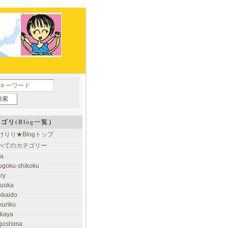
ゴリ(
Blog一覧
）
けりり★Blogトップ
べてのカテゴリー
ia
ugoku-shikoku
ary
kuoka
kkaido
kuriku
akaya
goshima