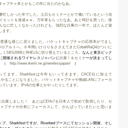
キャプチャ本とかもこの年に出たのかなあ。
事忙しかった年でした。土日もセミナーとかで働いているという信
イエットを達成ｗｗ。万年筆もらったなあ。あと時計を買った。後
んなに忙しくなかったけれども、強烈な仕事の一年で、ほとんど遊
します。
は普通な感じに戻りました。パケットキャプチャの応用本がでまし
で米国パロアルトへ。６年間いけりりをささえてきたCobaltRaQ4がついに
くSBS2008とRHEL5に切り替えているところ。
なんと東京ビック
に開催されるワイヤレスジャパンに
出展！＆セミナ
ーが決まってし
う。（
http://www.ikeriri.ne.jp/wirelessjapan/
）
やってます。Sharkfestは今年もいってきます。CACE社に加えて
理店もやることになりました。パケットキャプチャや無線LANにフォーカ
ています。IPv6の仕事とかやったりしてます。
011に出展しました！
あとはCEHv7を日本人で初めて取得したり、セ
キャプチャや分析にフォーカスして、がんばっていきたいと思いま
プ、Sharkfestですが、Riverbedブースにてセッション開催、そし