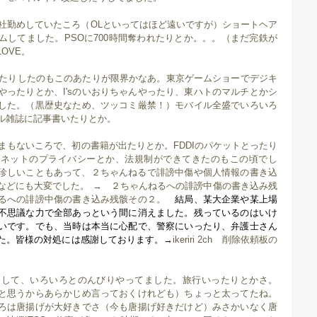
会社勤めしていたころ（OLといってはほど遠いですが）ショートヘア
ムしてました。PSOに700時間奪われたりとか。。。（まだ完鉄が
OVE。
レしたりしたのもこのあたりが限界かなあ。東京ゲームショーでデジキ
やったりとか、I'sのいおりちゃんやったり、東ハトのマルチとかシ
した。（黒歴史なため、ツッコミ厳禁！）モバイル全盛でいろいろ
ル雑誌に記事書いたりとか。
後まもないころで、初の書籍が出たりとか。FDDIのパケットとったり
ーネットのプライバシーとか、法規制ができてきたのもこの頃でし
のが珍しいこともあって、２ちゃんねるで誹謗中傷や個人情報の書き込
などにも大変でした。 →
２ちゃんねるへの誹謗中傷の書き込み残
るへの誹謗中傷の書き込み残骸その２。
結局、某大企業や某上場
不思議な力で全部あっという間に消えました。残っているのはいけ
いです。でも、当時は本当に心配で、警察にいったり、弁護士さん
た。皆様の対処には感謝しております。→
ikeriri 2ch 削除依頼板の
待避して、いろいろとのんびりやってました。旅行いったりとかさ。
と思うからあらかじめ言っておくけれども）ちょっと太ってたね。
ろは唐揚げが大好きでさ（今も唐揚げ好きだけど）みさかいなく唐