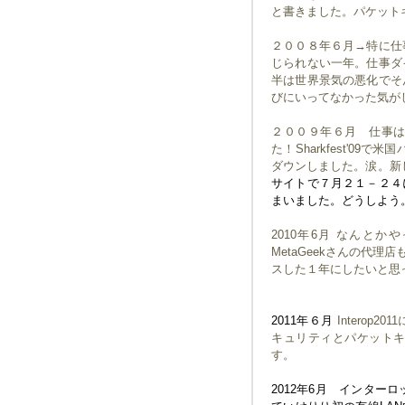
と書きました。パケット
２００８年６月→特に仕
じられない一年。仕事ダ
半は世界景気の悪化でそ
びにいってなかった気が
２００９年６月 仕事
た！Sharkfest'09
ダウンしました。涙。新し
サイトで７月２１－２４
まいました。どうしよ
2010年6月 なんとか
MetaGeekさんの代
スした１年にしたいと思っ
2011年６月
Interop2
キュリティとパケット
す。
2012年6月 インターロッ