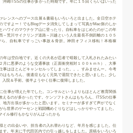
、沖縄ITSSの仕事が多かった時期です。年に１５回くらいはいった
ンファレンスへのブース出展＆書籍もいろいろと出ました。全日空ホテ
ですよー！でもBlogデータ消失してしまって写真がMac側のしか
とハワイのマウナケア山に登ったり。自転車をはじめたのがこの年
西～荒川サイクリング道路～川越という人生最長不倒距離の１０５
がら、自転車ですっごい事故＆骨折。神田オフィス移転！本格稼
、この年は空白地です。近くの大名が忍者で暗殺して入札されたみたい
２月に悪夢のような交通事故（正面衝突相対１００ｋｍｈ）、大事
仕事はほとんどキャンセルってしまった。。。すみませんー。今考
のはもちろん、後遺症もなく元気で退院できたと思いました。少し
。入院＆手術。後半ようやく仕事に復帰しました。
格的に仕事が増えた年でした。コンサルというよりもほとんど教育関係
教えるのが多かったです。ケンソフトさんはもちろん、ITSSの仕事
、地方出張が多かったと思います。セミナーが多すぎて声がでなく
がら世界のゲーセンと戦闘機めぐりなどはしっかりやってました。
マイル修行もかなりがんばったかも
お客様との出会いや、担当者の入れ替わりなど、年月を感じました。仕
ます。年末に千代田区内での引っ越しをしました。原稿をいろいろ