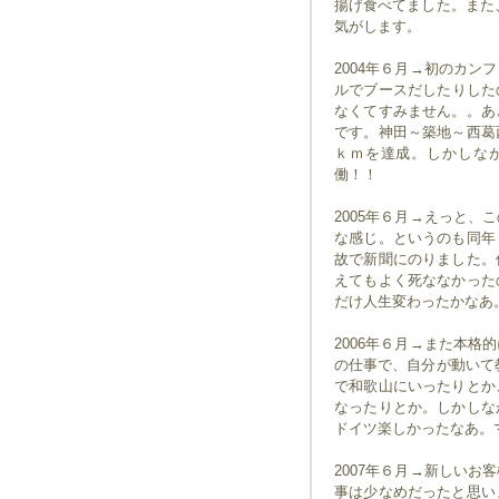
揚げ食べてました。また
気がします。
2004年６月→初のカ
ルでブースだしたりしたの
なくてすみません。。あ
です。神田～築地～西葛
ｋｍを達成。しかしな
働！！
2005年６月→えっと
な感じ。というのも同年
故で新聞にのりました。
えてもよく死ななかった
だけ人生変わったかなあ
2006年６月→また本
の仕事で、自分が動いて
で和歌山にいったりとか
なったりとか。しかしな
ドイツ楽しかったなあ。
2007年６月→新しい
事は少なめだったと思い