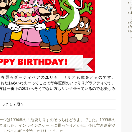
J
G
、春麗もダーティペアのユリも、リリアも歳をとるのです。
なわけで、おたおめいわえーってことで毎年恒例のいけりりグラフティです。
方は一番下の2017へそうでない方もリンク張っているのでお楽しみ
えっ？１７歳？
ページは1994年の「池袋りりすのそっちはどうよ」でした。1999年の
てました。インラインスケートに乗ったりとかね、今は亡き新宿ジ
、モバイルギア改造したりしてました。