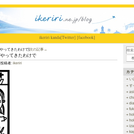
ikeriri
|
kanda
[Twitter]
[facebook]
やってきたわけで]
次の記事→
忌がやってきたわけで
投稿者:
ikeriri
カテ
い
す
as
ch
di
fu
ho
ho
iz
ka