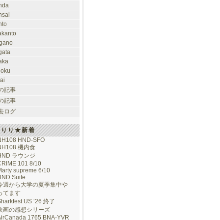
nda
nsai
nto
takanto
gano
gata
aka
hoku
ai
の記事
の記事
去ログ
けりり★新着
NH108 HND-SFO
NH108 機内食
HND ラウンジ
CRIME 101 8/10
arty supreme 6/10
HND Suite
今週から大学の夏季集中や
ってます
Sharkfest US ‘26 終了
映画の感想シリーズ
AirCanada 1765 BNA-YVR