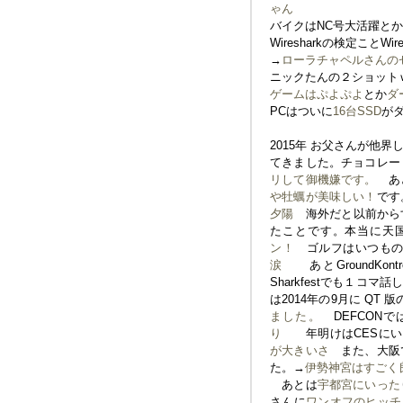
ゃん
バイクはNC号大活躍と
Wiresharkの検定ことWire
→
ローラチャペルさんの
ニックたんの２ショット
ゲームは
ぷよぷよ
とか
ダ
PCはついに
16台SSD
が
2015年 お父さんが他
てきました。チョコレー
リして御機嫌です。
あと
や牡蠣が美味しい！
です
夕陽
海外だと以前からすごく
たことです。本当に天
ン！
ゴルフはいつもの
涙
あとGroundKo
Sharkfestでも１コマ
は2014年の9月に QT 
ました。
DEFCON
り
年明けはCESにい
が大きいさ
また、大阪で
た。→
伊勢神宮はすごく
あとは
宇都宮にいった
さんに
ワンオフのヒッチ