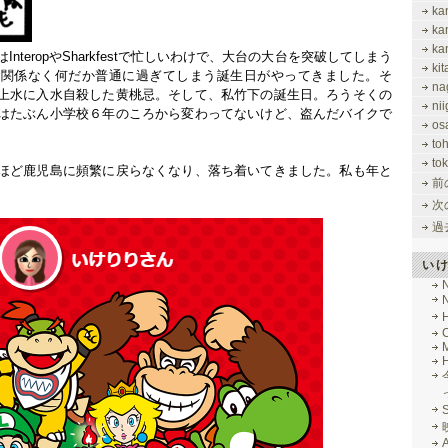
ka
ka
ka
nteropやSharkfestで忙しいわけで、大台の大台を突破してしまう
ki
に関係なく何だか普通に過ぎてしまう誕生日がやってきました。そ
na
上水に入水自殺した黄桃忌。そして、私竹下の誕生日。ろうそくの
nii
はたぶん小学校６年のころから変わってないけど、盗んだバイクで
os
to
tok
ほど鹿児島に頻繁に戻らなくなり、落ち着いてきました。私も年と
前
次
過
い
M