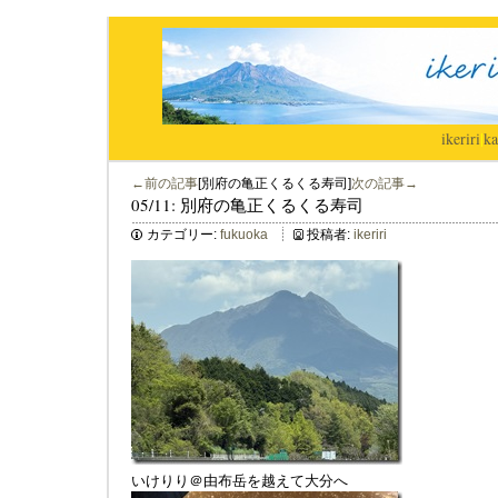
ikeriri
|
ka
←前の記事
[別府の亀正くるくる寿司]
次の記事→
05/11: 別府の亀正くるくる寿司
カテゴリー:
fukuoka
投稿者:
ikeriri
いけりり＠由布岳を越えて大分へ