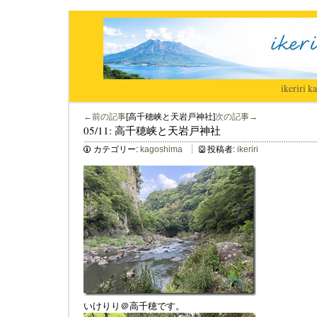
ikeriri
|
ka
←前の記事
[高千穂峡と天岩戸神社]
次の記事→
05/11: 高千穂峡と天岩戸神社
カテゴリー:
kagoshima
投稿者:
ikeriri
いけりり＠高千穂です。