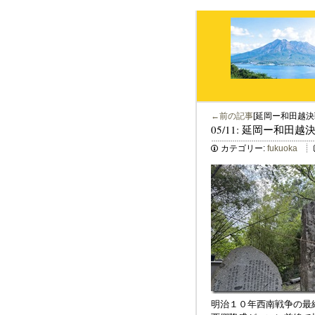
←前の記事
[延岡ー和田越決
05/11: 延岡ー和田越
カテゴリー:
fukuoka
明治１０年西南戦争の最