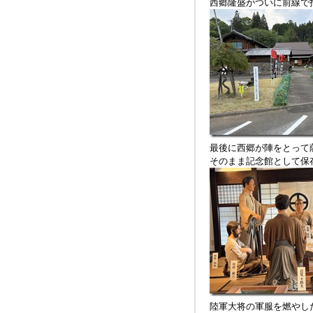
西郷隆盛がついに前線で
最後に西郷が陣をとって
そのまま記念館として保
陸軍大将の軍服を燃やし