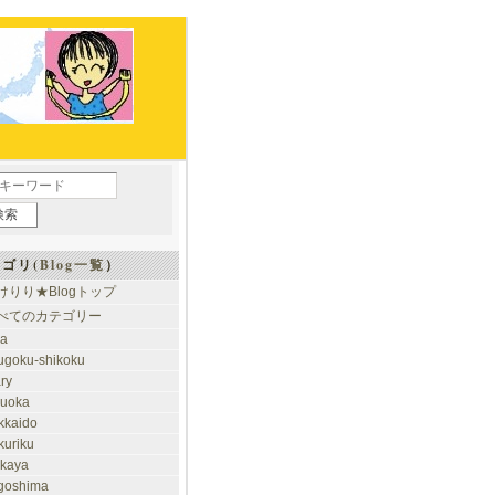
ゴリ(
Blog一覧
）
けりり★Blogトップ
べてのカテゴリー
ia
ugoku-shikoku
ary
kuoka
kkaido
kuriku
akaya
goshima