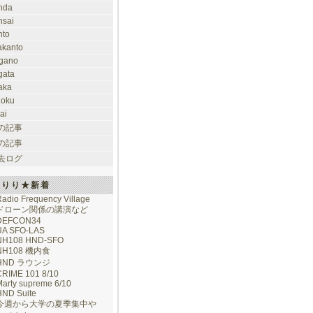
nda
nsai
nto
takanto
gano
gata
aka
hoku
ai
の記事
の記事
去ログ
けりり★新着
adio Frequency Village
ドローン関係の講演など
DEFCON34
UA SFO-LAS
NH108 HND-SFO
NH108 機内食
HND ラウンジ
CRIME 101 8/10
arty supreme 6/10
HND Suite
今週から大学の夏季集中や