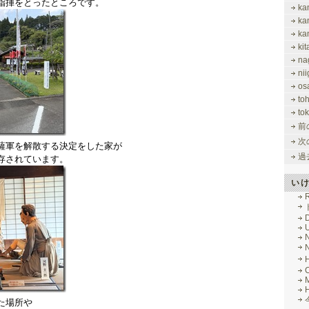
指揮をとったところです。
ka
ka
ka
ki
na
nii
os
to
tok
前
次
薩軍を解散する決定をした家が
過
存されています。
い
R
M
た場所や