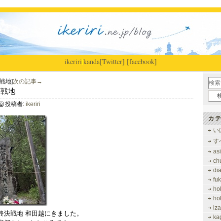
ikeriri
|
kanda
[Twitter]
[facebook]
戦地]
次の記事→
決戦地
投稿者:
ikeriri
カテ
い
す
as
ch
di
fu
ho
ho
iz
終決戦地 和田越にきました。
ka