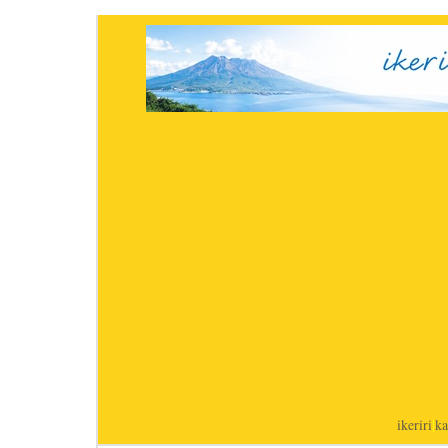
ikeriri
|
ka