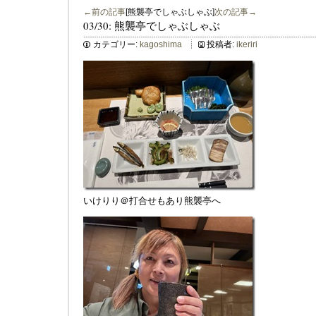
←前の記事
[熊襲亭でしゃぶしゃぶ]
次の記事→
03/30: 熊襲亭でしゃぶしゃぶ
カテゴリー:
kagoshima
投稿者:
ikeriri
いけりり＠打合せもあり熊襲亭へ