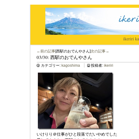
ikeriri
|
ka
←前の記事
[西駅のおでんやさん]
次の記事→
03/30: 西駅のおでんやさん
カテゴリー:
kagoshima
投稿者:
ikeriri
いけりり＠仕事がひと段落でだいやめでした