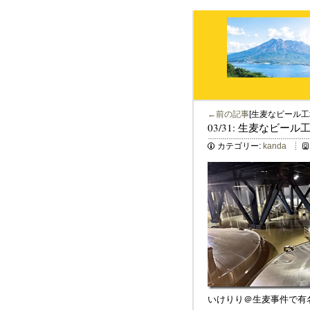
←前の記事
[生麦なビール工
03/31: 生麦なビール
カテゴリー:
kanda
いけりり＠生麦事件で有