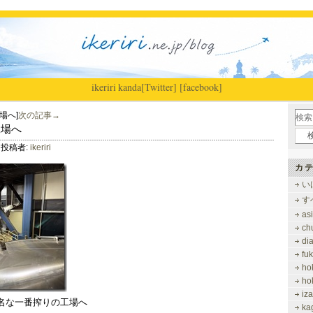
ikeriri
|
kanda
[Twitter]
[facebook]
場へ]
次の記事→
工場へ
投稿者:
ikeriri
カテ
い
す
as
ch
di
fu
ho
ho
iz
名な一番搾りの工場へ
ka