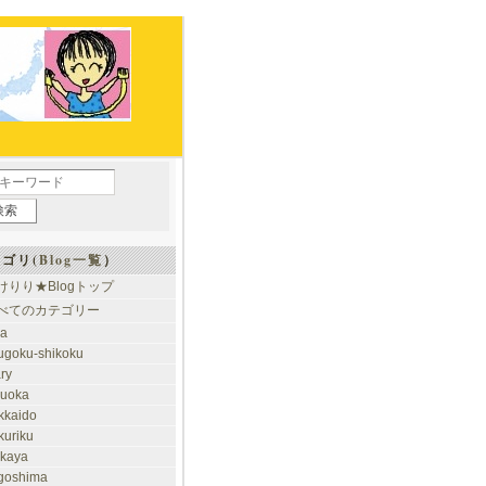
ゴリ(
Blog一覧
）
けりり★Blogトップ
べてのカテゴリー
ia
ugoku-shikoku
ary
kuoka
kkaido
kuriku
akaya
goshima