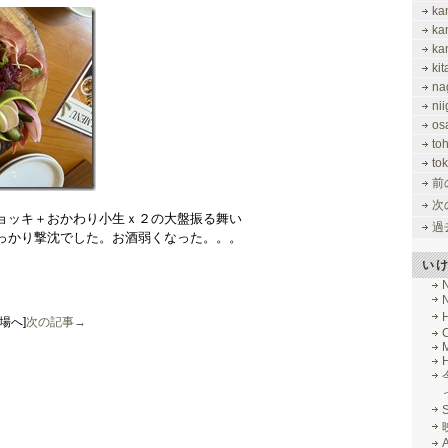
ka
ka
ka
ki
na
nii
os
to
tok
前
次
ョッキ＋おかわり小生ｘ２の大盤振る舞い
過
っかり撃沈でした。お酒弱くなった。。。
い
場へ]
次の記事→
M