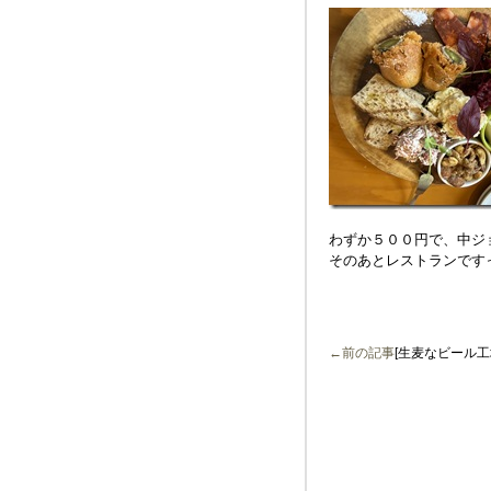
わずか５００円で、中ジ
そのあとレストランです
←前の記事
[生麦なビール工