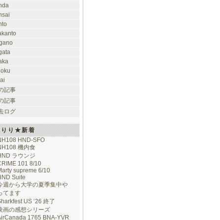
nda
nsai
nto
takanto
gano
gata
aka
hoku
ai
の記事
の記事
去ログ
けりり★新着
NH108 HND-SFO
NH108 機内食
HND ラウンジ
CRIME 101 8/10
arty supreme 6/10
HND Suite
今週から大学の夏季集中や
ってます
Sharkfest US ‘26 終了
映画の感想シリーズ
AirCanada 1765 BNA-YVR