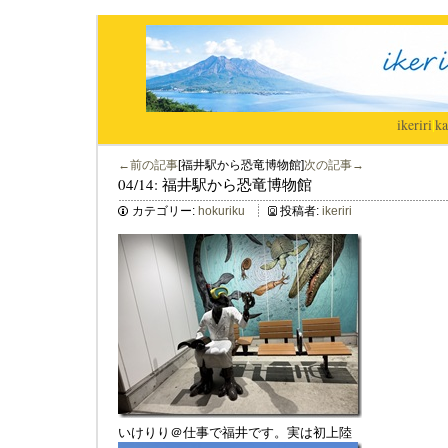
ikeriri
|
ka
←前の記事
[福井駅から恐竜博物館]
次の記事→
04/14: 福井駅から恐竜博物館
カテゴリー:
hokuriku
投稿者:
ikeriri
いけりり＠仕事で福井です。実は初上陸