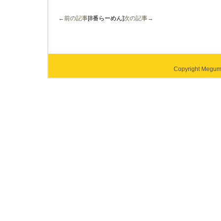
←前の記事
[8番らーめん]
次の記事→
Copyright Megumi