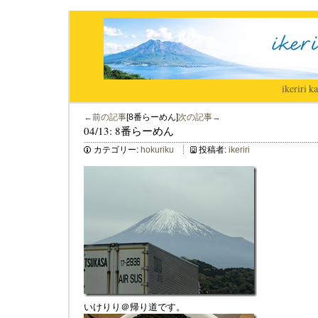
ikeriri
|
ka
←前の記事
[8番らーめん]
次の記事→
04/13: 8番らーめん
カテゴリー:
hokuriku
投稿者:
ikeriri
いけりり＠帰り道です。