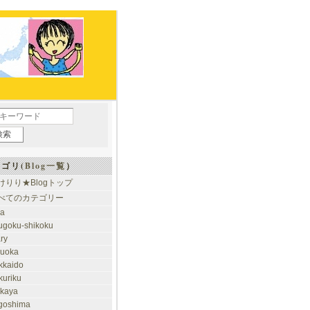
ゴリ(
Blog一覧
）
けりり★Blogトップ
べてのカテゴリー
ia
ugoku-shikoku
ary
kuoka
kkaido
kuriku
akaya
goshima