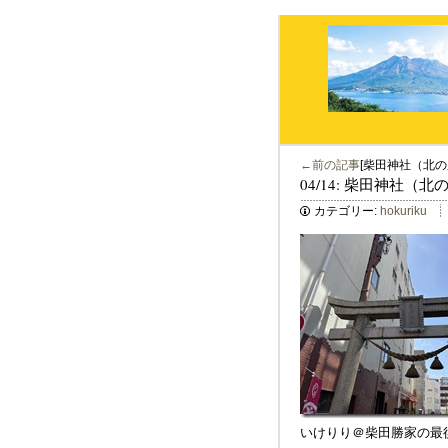
←前の記事
[柴田神社（北の
04/14: 柴田神社（
カテゴリー:
hokuriku
いけりり＠柴田勝家の最