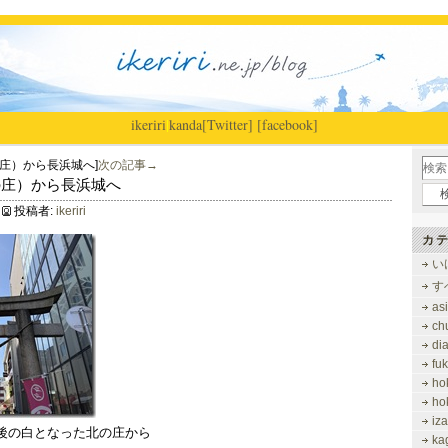
ikeriri
|
kanda
[Twitter]
[facebook]
庄）から長浜城へ]
次の記事→
北の庄）から長浜城へ
投稿者:
ikeriri
カテ
い
す
as
ch
di
fu
ho
ho
iz
後の白となった北の庄から
ka