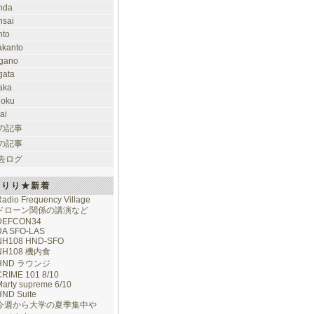
nda
nsai
nto
takanto
gano
gata
aka
hoku
ai
の記事
の記事
去ログ
けりり★新着
adio Frequency Village
ドローン関係の講演など
DEFCON34
UA SFO-LAS
NH108 HND-SFO
NH108 機内食
HND ラウンジ
CRIME 101 8/10
arty supreme 6/10
HND Suite
今週から大学の夏季集中や