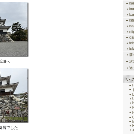
ka
ka
ka
ki
na
nii
os
to
tok
前
浜城へ
次
過
い
R
M
綺麗でした